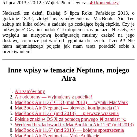
5 lipca 2013 · 20:12
· Wojtek Pietrusiewicz ·
40 komentarzy
N
adszedł ten dzień. Dzisiaj, 5 lipca Roku Pańskiego 2013, o
godzinie 18:32, złożyliśmy zamówienie na MacBooka Air. Ten
zakup ma kilka celów, a zadanie go czekające będą ciężkie. Czy je
udźwignie? Czy im podoła? To dopiero czas pokaże. Niestety, ze
względu na nietypową konfigurację musimy czekać na jego
dostawę, co może potrwać od tygodnia do trzech. Trzech!!! Nie
mam najmniejszego pojęcia jak mam teraz poradzić sobie z
oczekiwaniem.
Inne wpisy w temacie Neptune, mojego
Aira
Air zamówiony
Air odebrany — wyjmujemy z pudełka!
MacBook Air 11,6″ CTO (mid 2013) — wyniki MacMark
MacBook Air (Neptune) — pierwsza konfiguracja (1)
MacBook Air 11,6″ (mid 2013) — pierwsze wrażenia
Polskie znaki w OS X za pomocą prawego ⌘ zamiast ⌥
Weekend bez ładowarki z MacBookiem Air 11.6″ (mid 2013)
MacBook Air 11.6″ (mid 2013) — kolejne spostrzeżenia
MacBook Air (Neptune) — Moje Aplikacje