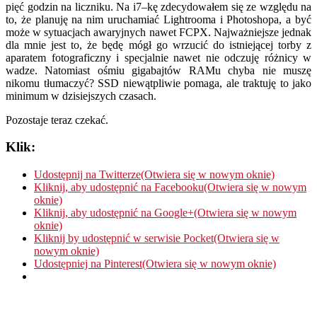
pięć godzin na liczniku. Na i7–kę zdecydowałem się ze względu na
to, że planuję na nim uruchamiać Lightrooma i Photoshopa, a być
może w sytuacjach awaryjnych nawet FCPX. Najważniejsze jednak
dla mnie jest to, że będę mógł go wrzucić do istniejącej torby z
aparatem fotograficzny i specjalnie nawet nie odczuję różnicy w
wadze. Natomiast ośmiu gigabajtów RAMu chyba nie muszę
nikomu tłumaczyć? SSD niewątpliwie pomaga, ale traktuję to jako
minimum w dzisiejszych czasach.
Pozostaje teraz czekać.
Klik:
Udostępnij na Twitterze(Otwiera się w nowym oknie)
Kliknij, aby udostępnić na Facebooku(Otwiera się w nowym
oknie)
Kliknij, aby udostępnić na Google+(Otwiera się w nowym
oknie)
Kliknij by udostępnić w serwisie Pocket(Otwiera się w
nowym oknie)
Udostępniej na Pinterest(Otwiera się w nowym oknie)