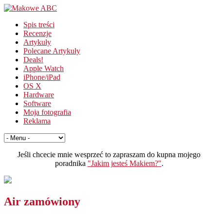
Spis treści
Recenzje
Artykuły
Polecane Artykuły
Deals!
Apple Watch
iPhone/iPad
OS X
Hardware
Software
Moja fotografia
Reklama
Jeśli chcecie mnie wesprzeć to zapraszam do kupna mojego
poradnika
"Jakim jesteś Makiem?"
.
Air zamówiony