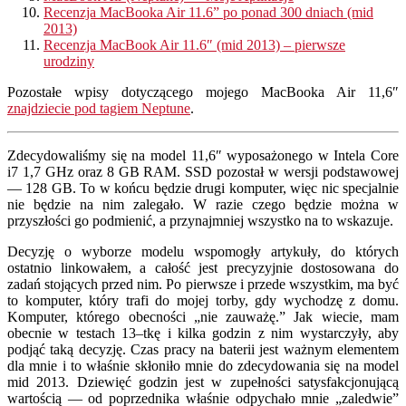
Recenzja MacBooka Air 11.6” po ponad 300 dniach (mid
2013)
Recenzja MacBook Air 11.6″ (mid 2013) – pierwsze
urodziny
Pozostałe wpisy dotyczącego mojego MacBooka Air 11,6″
znajdziecie pod tagiem Neptune
.
Zdecydowaliśmy się na model 11,6″ wyposażonego w Intela Core
i7 1,7 GHz oraz 8 GB RAM. SSD pozostał w wersji podstawowej
— 128 GB. To w końcu będzie drugi komputer, więc nic specjalnie
nie będzie na nim zalegało. W razie czego będzie można w
przyszłości go podmienić, a przynajmniej wszystko na to wskazuje.
Decyzję o wyborze modelu wspomogły artykuły, do których
ostatnio linkowałem, a całość jest precyzyjnie dostosowana do
zadań stojących przed nim. Po pierwsze i przede wszystkim, ma być
to komputer, który trafi do mojej torby, gdy wychodzę z domu.
Komputer, którego obecności „nie zauważę.” Jak wiecie, mam
obecnie w testach 13–tkę i kilka godzin z nim wystarczyły, aby
podjąć taką decyzję. Czas pracy na baterii jest ważnym elementem
dla mnie i to właśnie skłoniło mnie do zdecydowania się na model
mid 2013. Dziewięć godzin jest w zupełności satysfakcjonującą
wartością — od poprzednika właśnie odpychało mnie „zaledwie”