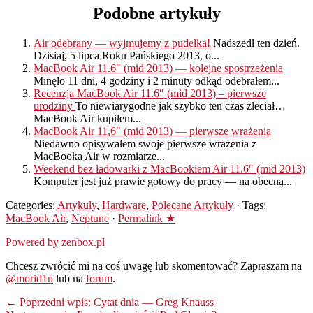
Podobne artykuły
Air odebrany — wyjmujemy z pudełka!
Nadszedł ten dzień.
Dzisiaj, 5 lipca Roku Pańskiego 2013, o...
MacBook Air 11.6″ (mid 2013) — kolejne spostrzeżenia
Minęło 11 dni, 4 godziny i 2 minuty odkąd odebrałem...
Recenzja MacBook Air 11.6″ (mid 2013) – pierwsze
urodziny
To niewiarygodne jak szybko ten czas zleciał…
MacBook Air kupiłem...
MacBook Air 11,6″ (mid 2013) — pierwsze wrażenia
Niedawno opisywałem swoje pierwsze wrażenia z
MacBooka Air w rozmiarze...
Weekend bez ładowarki z MacBookiem Air 11.6″ (mid 2013)
Komputer jest już prawie gotowy do pracy — na obecną...
Categories:
Artykuły
,
Hardware
,
Polecane Artykuły
· Tags:
MacBook Air
,
Neptune
·
Permalink ★
Powered by zenbox.pl
Chcesz zwrócić mi na coś uwagę lub skomentować? Zapraszam na
@morid1n
lub na
forum
.
← Poprzedni wpis: Cytat dnia — Greg Knauss