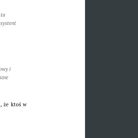
 ta
asystent
owy i
azne
, że ktoś w