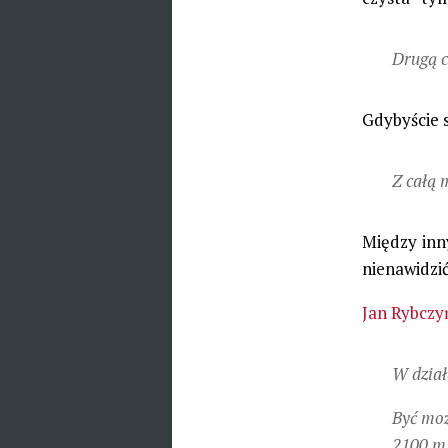
Drugą c
Gdybyście si
Z całą 
Między inn
nienawidzi
Jan Rybczy
W dział
Być moż
2100 mA