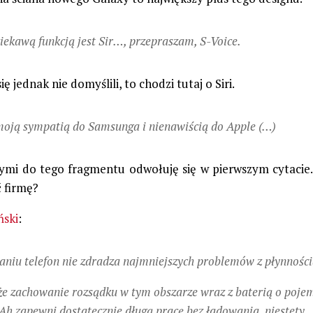
iekawą funkcją jest Sir…, prze­pra­szam, S-Voice.
ę jednak nie domyślili, to chodzi tutaj o Siri.
moją sympatią do Samsunga i nie­na­wi­ścią do Apple (…)
ymi do tego fragmentu odwołuję się w pierwszym cytacie
ć firmę?
ński
:
aniu telefon nie zdradza najmniejszych problemów z płynności
e zachowanie rozsądku w tym obszarze wraz z baterią o poje
h zapewni dostatecznie długą pracę bez ładowania, niestety