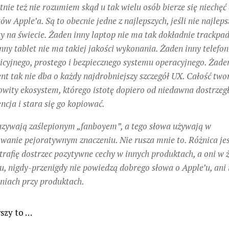
nie też nie rozumiem skąd u tak wielu osób bierze się niechęć
ów Apple’a. Są to obecnie jedne z najlepszych, jeśli nie najleps
y na świecie. Żaden inny laptop nie ma tak dokładnie trackpad
nny tablet nie ma takiej jakości wykonania. Żaden inny telefo
uicyjnego, prostego i bezpiecznego systemu operacyjnego. Żade
nt tak nie dba o każdy najdrobniejszy szczegół UX. Całość two
wity ekosystem, którego istotę dopiero od niedawna dostrzeg
ncja i stara się go kopiować.
zywają zaślepionym „fanboyem”, a tego słowa używają w
wanie pejoratywnym znaczeniu. Nie rusza mnie to. Różnica jes
otrafię dostrzec pozytywne cechy w innych produktach, a oni w
, nigdy-przenigdy nie powiedzą dobrego słowa o Apple’u, ani 
niach przy produktach.
szy to …