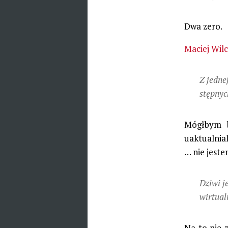
Dwa zero.
Maciej Wil
Z jedne
stęp­ny
Mógłbym b
uaktualnia
… nie jeste
Dziwi je
wir­tu­a
Na to nie 