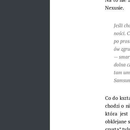
Nexusie.
Jeśli c
no­ści.
po prost
ów zgru
— smart
dolna cz
tam umi
Samsu
Co do kszt
chodzi o n
która jest
obklejane 
czysta” tyl