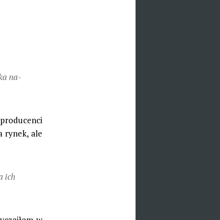
ka na­
producenci
 rynek, ale
a ich
wyczaiłem w