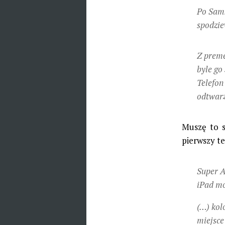
Po Sams
spodzie
Z preme
byle go
Telefon
odtwarz
Muszę to sp
pierwszy t
Super A
iPad mo
(…) kol
miejsce