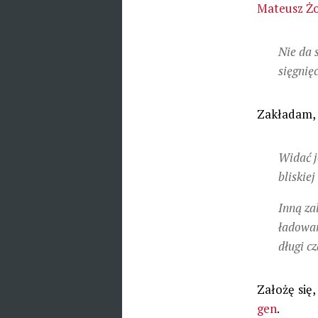
Mateusz Żo
Nie da 
sięgnię
Zakładam, 
Widać j
bliskiej
Inną za
ładowan
długi c
Założę się,
gen
.