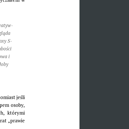
e­atyw­
gląda
laxy S-
ubości
owa i
­łoby
miast jeśli
ypem osoby,
ch, którymi
rat „prawie