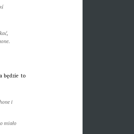
oś
kać,
hone.
ba będzie to
hone i
to miało