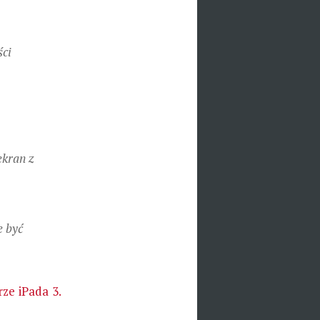
ści
ekran z
e być
rze iPada 3.