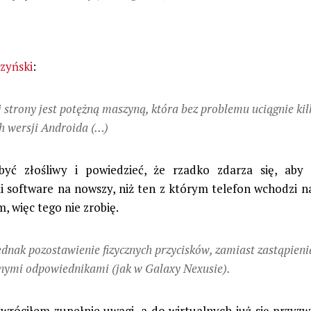
czyński
:
j strony jest potężną maszyną, która bez problemu uciągnie kil
ch wersji Androida (…)
yć złośliwy i powiedzieć, że rzadko zdarza się, aby 
li software na nowszy, niż ten z którym telefon wchodzi na
m, więc tego nie zrobię.
dnak po­zo­sta­wie­nie fi­zycz­nych przy­ci­sków, zamiast za­stą­pie­ni
l­nymi od­po­wied­ni­kami (jak w Galaxy Nexusie).
zwróciłem zupełnie uwagi, a do wirtualnych już się przyz