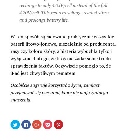
recharge to only 4.05V/cell instead of the full
4.20V/cell. This reduces voltage-related stress
and prolongs battery life.
W ten sposób są ładowane praktycznie wszystkie
baterii litowo-jonowe, niezależnie od producenta,
rasy czy koloru skóry, a histeria wybuchła tylko i
wyłącznie dlatego, że ktoś nie zadał sobie trudu
sprawdzenia faktów. Oczywiście pomogło to, że
iPad jest chwytliwym tematem.
Osobiście sugeruję korzystać z życia, zamiast
przejmować się rzeczami, które nie mają żadnego
znaczenia.
Udostępnij
Kliknij,
Kliknij,
Kliknij
Udostępniej
na
aby
aby
by
na
Twitterze(Otwiera
udostępnić
udostępnić
udostępnić
Pinterest(Otwiera