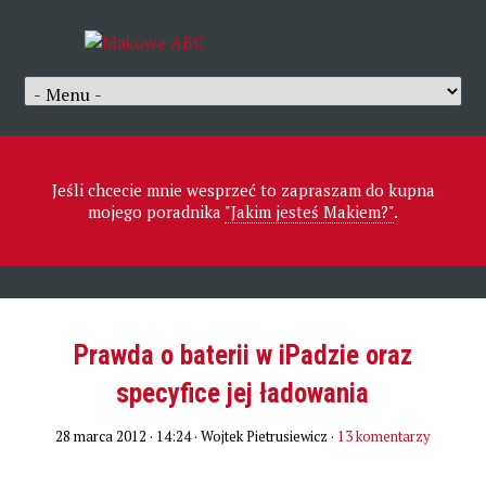
Jeśli chcecie mnie wesprzeć to zapraszam do kupna
mojego poradnika
"Jakim jesteś Makiem?"
.
Prawda o baterii w iPadzie oraz
specyfice jej ładowania
28 marca 2012 · 14:24
· Wojtek Pietrusiewicz ·
13 komentarzy