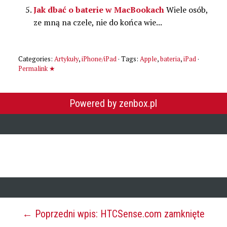
Jak dbać o baterie w MacBookach
Wiele osób,
ze mną na czele, nie do końca wie...
Categories:
Artykuły
,
iPhone/iPad
· Tags:
Apple
,
bateria
,
iPad
·
Permalink ★
Powered by zenbox.pl
← Poprzedni wpis: HTCSense.com zamknięte