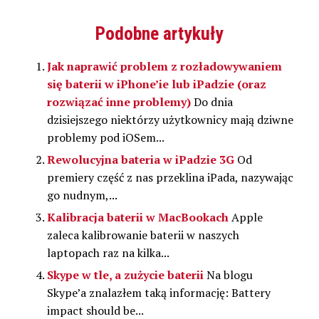
się
na
na
w
się
w
Facebooku(Otwiera
Google+
serwisie
w
nowym
się
(Otwiera
Pocket(Otwiera
nowym
Podobne artykuły
oknie)
w
się
się
oknie)
nowym
w
w
oknie)
nowym
nowym
oknie)
oknie)
Jak naprawić problem z rozładowywaniem
się baterii w iPhone’ie lub iPadzie (oraz
rozwiązać inne problemy)
Do dnia
dzisiejszego niektórzy użytkownicy mają dziwne
problemy pod iOSem...
Rewolucyjna bateria w iPadzie 3G
Od
premiery część z nas przeklina iPada, nazywając
go nudnym,...
Kalibracja baterii w MacBookach
Apple
zaleca kalibrowanie baterii w naszych
laptopach raz na kilka...
Skype w tle, a zużycie baterii
Na blogu
Skype’a znalazłem taką informację: Battery
impact should be...