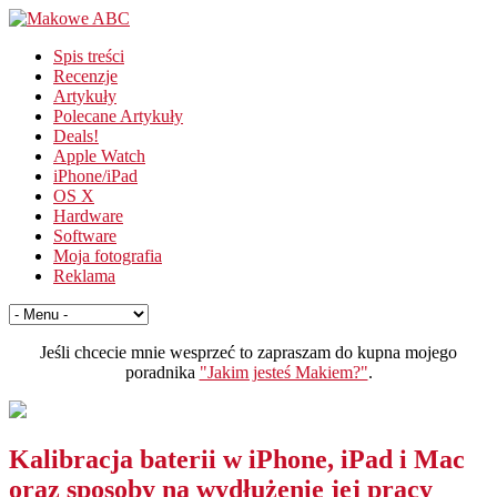
Spis treści
Recenzje
Artykuły
Polecane Artykuły
Deals!
Apple Watch
iPhone/iPad
OS X
Hardware
Software
Moja fotografia
Reklama
Jeśli chcecie mnie wesprzeć to zapraszam do kupna mojego
poradnika
"Jakim jesteś Makiem?"
.
Kalibracja baterii w iPhone, iPad i Mac
oraz sposoby na wydłużenie jej pracy