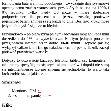
formowania baterii ani nic podobnego – zwyczajnie daje systemowi
operacyjnemu znać o wartościach, przy których bateria ma 100% i
0% ładunku. Tylko wtedy OS może w miarę skutecznie
podpowiedzieć ile procent nam jeszcze zostało, ponieważ
pojemność baterii zmniejsza się każdego dnia. Bez tego kroku może
jedynie domyślać się, często błędnie.
Przykładowo – po pierwszym pełnym ładowaniu mojego iPada mini
doszedłem do 1% na wyświetlaczu. Na tym jednym procencie
przeglądałem internet przez dobre 30-40 minut. Dopiero jak się
wyłączył całkowicie i jak go naładowałem do pełna, licznik zaczął
podawać prawdziwe wartości.
Dotyczy to oczywiście każdego telefonu, tabletu czy komputera –
taką mamy specyfikę dzisiejszych akumulatorów i dopóki nie staną
się inteligentniejsze lub nie zmienia się technologia, to warto taki
krok zrobić raz na jakiś czas.
Smacznego!
Mentions i DM.
↩
Jeśli dobrze pamiętam.
↩
Klik: