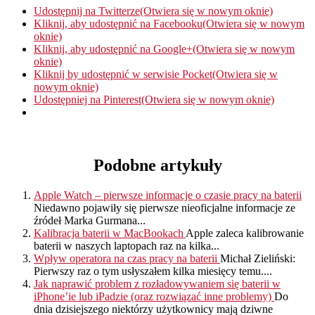
Udostępnij na Twitterze(Otwiera się w nowym oknie)
Kliknij, aby udostępnić na Facebooku(Otwiera się w nowym
oknie)
Kliknij, aby udostępnić na Google+(Otwiera się w nowym
oknie)
Kliknij by udostępnić w serwisie Pocket(Otwiera się w
nowym oknie)
Udostępniej na Pinterest(Otwiera się w nowym oknie)
Podobne artykuły
Apple Watch – pierwsze informacje o czasie pracy na baterii
Niedawno pojawiły się pierwsze nieoficjalne informacje ze
źródeł Marka Gurmana...
Kalibracja baterii w MacBookach
Apple zaleca kalibrowanie
baterii w naszych laptopach raz na kilka...
Wpływ operatora na czas pracy na baterii
Michał Zieliński:
Pierwszy raz o tym usłyszałem kilka miesięcy temu....
Jak naprawić problem z rozładowywaniem się baterii w
iPhone’ie lub iPadzie (oraz rozwiązać inne problemy)
Do
dnia dzisiejszego niektórzy użytkownicy mają dziwne