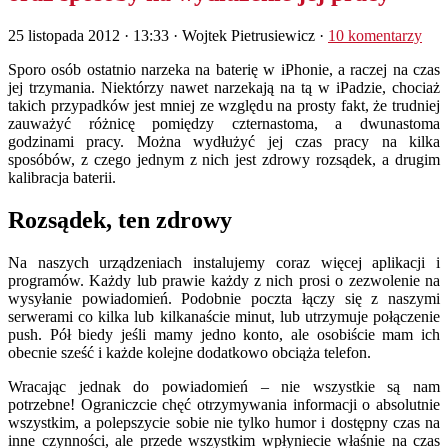
25 listopada 2012 · 13:33
· Wojtek Pietrusiewicz ·
10 komentarzy
Sporo osób ostatnio narzeka na baterię w iPhonie, a raczej na czas
jej trzymania. Niektórzy nawet narzekają na tą w iPadzie, chociaż
takich przypadków jest mniej ze względu na prosty fakt, że trudniej
zauważyć różnicę pomiędzy czternastoma, a dwunastoma
godzinami pracy. Można wydłużyć jej czas pracy na kilka
sposóbów, z czego jednym z nich jest zdrowy rozsądek, a drugim
kalibracja baterii.
Rozsądek, ten zdrowy
Na naszych urządzeniach instalujemy coraz więcej aplikacji i
programów. Każdy lub prawie każdy z nich prosi o zezwolenie na
wysyłanie powiadomień. Podobnie poczta łączy się z naszymi
serwerami co kilka lub kilkanaście minut, lub utrzymuje połączenie
push. Pół biedy jeśli mamy jedno konto, ale osobiście mam ich
obecnie sześć i każde kolejne dodatkowo obciąża telefon.
Wracając jednak do powiadomień – nie wszystkie są nam
potrzebne! Ograniczcie chęć otrzymywania informacji o absolutnie
wszystkim, a polepszycie sobie nie tylko humor i dostępny czas na
inne czynności, ale przede wszystkim wpłyniecie właśnie na czas