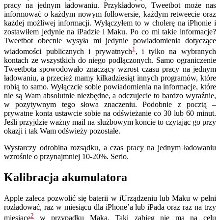
pracy na jednym ładowaniu. Przykładowo, Tweetbot może nas
informować o każdym nowym followersie, każdym retweecie oraz
każdej możliwej informacji. Wyłączyłem to w cholerę na iPhonie i
zostawiłem jedynie na iPadzie i Maku. Po co mi takie informacje?
Tweetbot obecnie wysyła mi jedynie powiadomienia dotyczące
1
wiadomości publicznych i prywatnych
, i tylko na wybranych
kontach ze wszystkich do niego podłączonych. Samo ograniczenie
Tweetbota spowodowało znaczący wzrost czasu pracy na jednym
ładowaniu, a przecież mamy kilkadziesiąt innych programów, które
robią to samo. Wyłączcie sobie powiadomienia na informacje, które
nie są Wam absolutnie niezbędne, a odczujecie to bardzo wyraźnie,
w pozytywnym tego słowa znaczeniu. Podobnie z pocztą –
prywatne konta ustawcie sobie na odświeżanie co 30 lub 60 minut.
Jeśli przyjdzie ważny mail na służbowym koncie to czytając go przy
okazji i tak Wam odświeży pozostałe.
Wystarczy odrobina rozsądku, a czas pracy na jednym ładowaniu
wzrośnie o przynajmniej 10-20%. Serio.
Kalibracja akumulatora
Apple zaleca pozwolić się baterii w iUrządzeniu lub Maku w pełni
rozładować, raz w miesiącu dla iPhone’a lub iPada oraz raz na trzy
2
miesiące
w przypadku Maka. Taki zabieg nie ma na celu