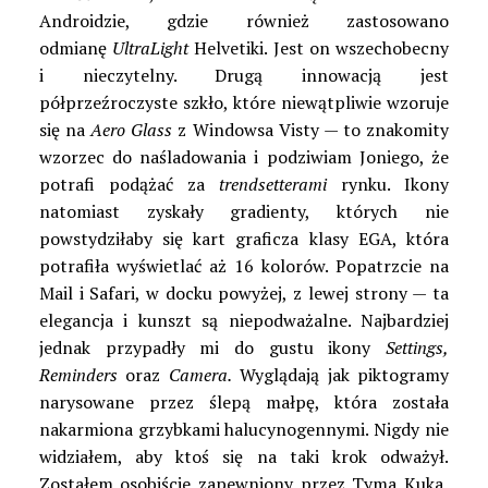
Androidzie, gdzie również zastosowano
odmianę
UltraLight
Helvetiki. Jest on wszechobecny
i nieczytelny. Drugą innowacją jest
półprzeźroczyste szkło, które niewątpliwie wzoruje
się na
Aero Glass
z Windowsa Visty — to znakomity
wzorzec do naśladowania i podziwiam Joniego, że
potrafi podążać za
trendsetterami
rynku. Ikony
natomiast zyskały gradienty, których nie
powstydziłaby się kart graficza klasy EGA, która
potrafiła wyświetlać aż 16 kolorów. Popatrzcie na
Mail i Safari, w docku powyżej, z lewej strony — ta
elegancja i kunszt są niepodważalne. Najbardziej
jednak przypadły mi do gustu ikony
Settings,
Reminders
oraz
Camera.
Wyglądają jak piktogramy
narysowane przez ślepą małpę, która została
nakarmiona grzybkami halucynogennymi. Nigdy nie
widziałem, aby ktoś się na taki krok odważył.
Zostałem osobiście zapewniony przez Tyma Kuka,