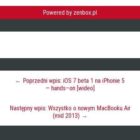
Powered by zenbox.pl
← Poprzedni wpis: iOS 7 beta 1 na iPhonie 5
— hands–on [wideo]
Następny wpis: Wszystko o nowym MacBooku Air
(mid 2013) →