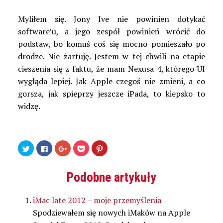
Myliłem się. Jony Ive nie powinien dotykać
software’u, a jego zespół powinień wrócić do
podstaw, bo komuś coś się mocno pomieszało po
drodze. Nie żartuję. Jestem w tej chwili na etapie
cieszenia się z faktu, że mam Nexusa 4, którego UI
wygląda lepiej. Jak Apple czegoś nie zmieni, a co
gorsza, jak spieprzy jeszcze iPada, to kiepsko to
widzę.
Udostępnij
Kliknij,
Kliknij,
Kliknij
Udostępniej
na
aby
aby
by
na
Twitterze(Otwiera
udostępnić
udostępnić
udostępnić
Pinterest(Otwiera
się
na
na
w
się
w
Facebooku(Otwiera
Google+
serwisie
w
Podobne artykuły
nowym
się
(Otwiera
Pocket(Otwiera
nowym
oknie)
w
się
się
oknie)
nowym
w
w
oknie)
nowym
nowym
iMac late 2012 – moje przemyślenia
oknie)
oknie)
Spodziewałem się nowych iMaków na Apple