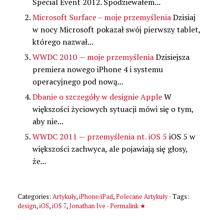
Special Event 2012. Spodziewałem...
Microsoft Surface – moje przemyślenia
Dzisiaj
w nocy Microsoft pokazał swój pierwszy tablet,
którego nazwał...
WWDC 2010 — moje przemyślenia
Dzisiejsza
premiera nowego iPhone 4 i systemu
operacyjnego pod nową...
Dbanie o szczegóły w designie Apple
W
większości życiowych sytuacji mówi się o tym,
aby nie...
WWDC 2011 — przemyślenia nt. iOS 5
iOS 5 w
większości zachwyca, ale pojawiają się głosy,
że...
Categories:
Artykuły
,
iPhone/iPad
,
Polecane Artykuły
· Tags:
design
,
iOS
,
iOS 7
,
Jonathan Ive
·
Permalink ★