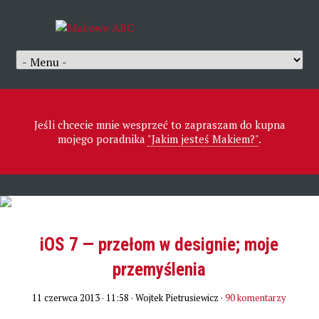
Jeśli chcecie mnie wesprzeć to zapraszam do kupna
mojego poradnika
"Jakim jesteś Makiem?"
.
iOS 7 — przełom w designie; moje
przemyślenia
11 czerwca 2013 · 11:58
· Wojtek Pietrusiewicz ·
90 komentarzy