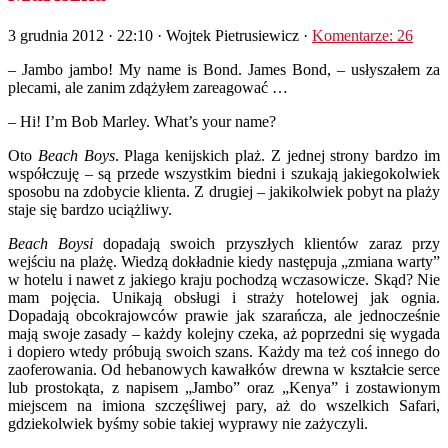
3 grudnia 2012 · 22:10
· Wojtek Pietrusiewicz ·
Komentarze: 26
– Jambo jambo
! My name is Bond. James Bond, – usłyszałem za
plecami, ale zanim zdążyłem zareagować …
– Hi! I’m Bob Marley. What’s your name?
O
to
Beach Boys
. Plaga kenijskich plaż. Z jednej strony bardzo im
współczuję – są przede wszystkim biedni i szukają jakiegokolwiek
sposobu na zdobycie klienta. Z drugiej – jakikolwiek pobyt na plaży
staje się bardzo uciążliwy.
Beach Boysi
dopadają swoich przyszłych klientów zaraz przy
wejściu na plażę. Wiedzą dokładnie kiedy następuja „zmiana warty”
w hotelu i nawet z jakiego kraju pochodzą wczasowicze. Skąd? Nie
mam pojęcia. Unikają obsługi i straży hotelowej jak ognia.
Dopadają obcokrajowców prawie jak szarańcza, ale jednocześnie
mają swoje zasady – każdy kolejny czeka, aż poprzedni się wygada
i dopiero wtedy próbują swoich szans. Każdy ma też coś innego do
zaoferowania. Od hebanowych kawałków drewna w kształcie serce
lub prostokąta, z napisem „Jambo” oraz „Kenya” i zostawionym
miejscem na imiona szczęśliwej pary, aż do wszelkich Safari,
gdziekolwiek byśmy sobie takiej wyprawy nie zażyczyli.