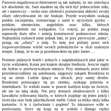
Panowie-nagabywacze-biznesmeni
są tak natrętni, że nie zniechęca
ich absolutnie nic. Sam starałem się dla nich być jednocześnie miły,
ale i stanowczy – uroku oraz zdolności poznawania słabości swojej
ofiary zdecydowanie im nie brakuje. Przede wszystkim szukają
punktu zaczepienia, rozmawiając z nami w ojczystym języku –
polskim, niemieckim, angielskim oraz kilku, których
prawdopodobnie nie wyłapałem. Co więcej, po polsku znają
naprawdę dużo słów i umieją konstruować podstawowe zdania.
Najbardziej rozbawił mnie jednak fakt, że przy pierwszym „ataku”,
pytają się „ofiary” o imię. To imię jest później przez nich
rozpowszechniane wśród swoich pobratymców w iście szalonym
tempie. Żałuję, że to nie ja przedstawiłem się jako James …
Pomimo pięknych hoteli i jednych z najpiękniejszych plaż jakie w
życiu widziałem, Kenia jest krajem skrajnie biednym. Jeszcze nigdy
nie byłem w porównywalnym miejscu. Przy slumsach, przez które
przemieszczaliśmy się autobusem, najgorszy zakątek Brooklynu to
raj na ziemi. Ludzie śpiący na ulicach, przy samej drodze.
Bezdomni poruszający się po ciemku, szukając jedzenia w
śmietnikach. To widoki znane w prawie każdym kraju na świecie,
ale nie na taką skalę. Nie przy domach zbudowanych z kilku
kawałków ryflowanej blachy, w których znajduje się jeden pokój i
świeczka oraz brak jakichkolwiek mebli. Gdzie za łóżko służy kilka
kartonów. A te z żarówkami i prądem? To luksusowe wille w
porównaniu. Serce się kraja na te widoki i dlatego ciężko