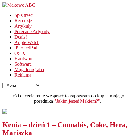
Spis treści
Recenzje
Artykuły
Polecane Artykuły
Deals!
Apple Watch
iPhone/iPad
OS X
Hardware
Software
Moja fotografia
Reklama
Jeśli chcecie mnie wesprzeć to zapraszam do kupna mojego
poradnika
"Jakim jesteś Makiem?"
.
Kenia – dzień 1 – Cannabis, Coke, Hera,
Mariszka