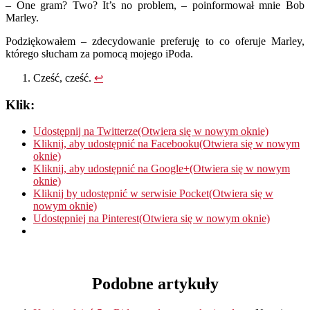
– One gram? Two? It’s no problem, – poinformował mnie Bob
Marley.
Podziękowałem – zdecydowanie preferuję to co oferuje Marley,
którego słucham za pomocą mojego iPoda.
Cześć, cześć.
↩
Klik:
Udostępnij na Twitterze(Otwiera się w nowym oknie)
Kliknij, aby udostępnić na Facebooku(Otwiera się w nowym
oknie)
Kliknij, aby udostępnić na Google+(Otwiera się w nowym
oknie)
Kliknij by udostępnić w serwisie Pocket(Otwiera się w
nowym oknie)
Udostępniej na Pinterest(Otwiera się w nowym oknie)
Podobne artykuły