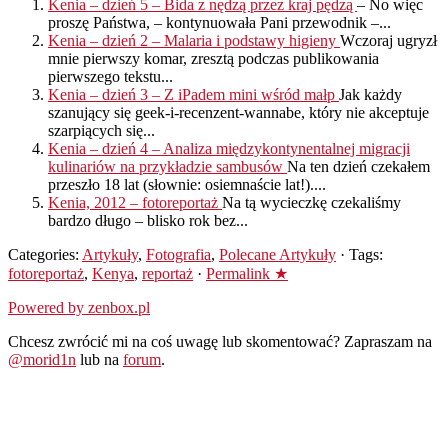
Kenia – dzień 5 – Bida z nędzą przez kraj pędzą
– No więc
proszę Państwa, – kontynuowała Pani przewodnik –...
Kenia – dzień 2 – Malaria i podstawy higieny
Wczoraj ugryzł
mnie pierwszy komar, zresztą podczas publikowania
pierwszego tekstu...
Kenia – dzień 3 – Z iPadem mini wśród małp
Jak każdy
szanujący się geek-i-recenzent-wannabe, który nie akceptuje
szarpiących się...
Kenia – dzień 4 – Analiza międzykontynentalnej migracji
kulinariów na przykładzie sambusów
Na ten dzień czekałem
przeszło 18 lat (słownie: osiemnaście lat!)....
Kenia, 2012 – fotoreportaż
Na tą wycieczkę czekaliśmy
bardzo długo – blisko rok bez...
Categories:
Artykuły
,
Fotografia
,
Polecane Artykuły
· Tags:
fotoreportaż
,
Kenya
,
reportaż
·
Permalink ★
Powered by zenbox.pl
Chcesz zwrócić mi na coś uwagę lub skomentować? Zapraszam na
@morid1n
lub na
forum
.