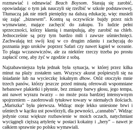
rozmawiać i odmawiać
Beach Boysom
. Starają się zarobić,
opowiadając o tym jak nauczyli się rzeźbić w szkole podstawowej.
Tłumaczą jak nie mieli pieniędzy na dalszą edukację, więc musieli
się zająć „biznesem”. Kontrą są oczywiście bujdy przez nich
wymawiane, mające zachęcić do zakupu. To ludzie pełni
sprzeczności, którzy kłamią i manipulują, aby zarobić na chleb.
Jednocześnie są przy tym bardzo mili i zawsze uśmiechnięci.
Zachwalają też swój kraj w co drugim zdaniu i zachęcają do
poznania jego uroków poprzez Safari czy nawet kąpiel w oceanie.
To plaga wczasowiczów, ale za niektóre rzeczy trzeba po prostu
zapłacić cenę, aby żyć w zgodzie z sobą.
Najzabawniejsza była jednak była sytuacja, w której przez kilka
minut na plaży zostałem sam. Wszyscy akurat pośpieszyli się na
śniadanie lub na wycieczkę lokalnym
dhow
. Otóż otoczyło mnie
trzech panów, którzy jeszcze przed minutą oferowali wspomniane
hebanowe plakietki i płynnie, bez zmiany barwy głosu, jego tempa,
ani nawet wyrazu twarzy – no może poza bardziej intensywnym
spojrzeniem – zaoferowali tytułowe towary w niemałych ilościach.
„Mariszka” była pierwsza. Widząc moje lekko uniesione brwi i
uśmiech w kąciku ust powtórzyli, dla pewności, „cannabis”. Widząc
jedynie coraz większe rozbawienie w moich oczach, natychmiast
wyciągnęli cięższą artylerię w postaci kokainy i „hery” – nawet je
całkiem sprawnie po polsku wymawiali.