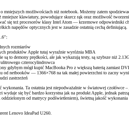
 o mniejszych możliwościach niż notebook. Możemy zatem spodziewać 
eż mniejsze klawiatury, powodujące skurcz rąk oraz możliwość twor
ać się też procesorów klasy Intel Atom — krzemowe odpowiedniki c
zelkich napędów optycznych jest w zasadzie ostatnią cechą definiującą.
.6″:
zalnych rozmiarów
nnych produktów Apple tutaj wyraźnie wyróżnia MBA
ie są to demony prędkości, ale jak wykazują testy, są szybsze niż 2.
wulitrowego czterocylindrowca
trony gdybym mógł kupić MacBooka Pro z większą baterią zamiast DVD
 od netbooków — 1366×768 na tak małej powierzchni to zacny wynik
udzi zastrzeżeń
 wykonania. Ta ostatnia jest niepodważalnie w światowej czołówce – jest
ei wydaje się być bardzo korzystna jak na produkt Apple, jednak patrz
z oddzielonym od matrycy podświetleniem), świetną jakość wykonani
urent Lenovo IdeaPad U260.