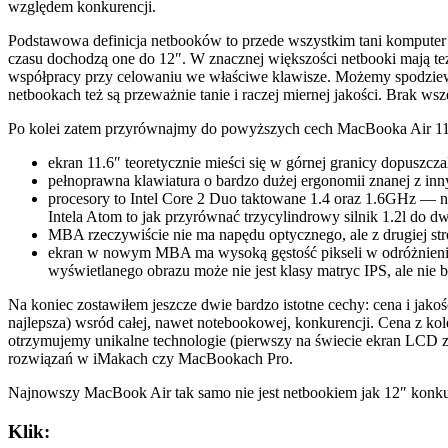
względem konkurencji.
Podstawowa definicja netbooków to przede wszystkim tani komputer
czasu dochodzą one do 12″. W znacznej większości netbooki mają t
współpracy przy celowaniu we właściwe klawisze. Możemy spodziew
netbookach też są przeważnie tanie i raczej miernej jakości. Brak ws
Po kolei zatem przyrównajmy do powyższych cech MacBooka Air 11
ekran 11.6″ teoretycznie mieści się w górnej granicy dopuszc
pełnoprawna klawiatura o bardzo dużej ergonomii znanej z i
procesory to Intel Core 2 Duo taktowane 1.4 oraz 1.6GHz — n
Intela Atom to jak przyrównać trzycylindrowy silnik 1.2l do d
MBA rzeczywiście nie ma napędu optycznego, ale z drugiej s
ekran w nowym MBA ma wysoką gęstość pikseli w odróżnieniu
wyświetlanego obrazu może nie jest klasy matryc IPS, ale nie b
Na koniec zostawiłem jeszcze dwie bardzo istotne cechy: cena i jakość
najlepsza) wsród całej, nawet notebookowej, konkurencji. Cena z kol
otrzymujemy unikalne technologie (pierwszy na świecie ekran LCD 
rozwiązań w iMakach czy MacBookach Pro.
Najnowszy MacBook Air tak samo nie jest netbookiem jak 12″ konk
Klik: