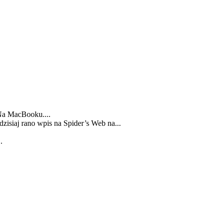
Na MacBooku....
zisiaj rano wpis na Spider’s Web na...
.