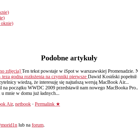
knie)
ie)
 oknie)
Podobne artykuły
no zdjęcia]
Ten tekst powstaje w iSpot w warszawskiej Promenadzie. 
teza godna rozłożenia na czynniki pierwsze
Dawid Kosiński popełnił d
czytelnicy wiedzą, że interesuję się najtańszą wersją MacBook Air...
il na początku WWDC 2009 przedstawił nam nowego MacBooka Pro..
 u mnie w domu już ładnych...
ok Air
,
netbook
·
Permalink ★
morid1n
lub na
forum
.