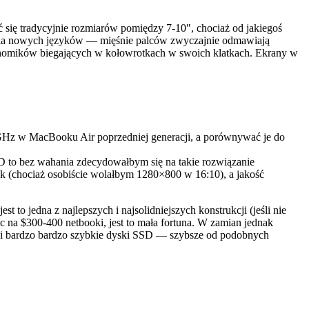
się tradycyjnie rozmiarów pomiędzy 7-10″, chociaż od jakiegoś
zenia nowych języków — mięśnie palców zwyczajnie odmawiają
homików biegających w kołowrotkach w swoich klatkach. Ekrany w
13GHz w MacBooku Air poprzedniej generacji, a porównywać je do
 to bez wahania zdecydowałbym się na takie rozwiązanie
 (chociaż osobiście wolałbym 1280×800 w 16:10), a jakość
 to jedna z najlepszych i najsolidniejszych konstrukcji (jeśli nie
ąc na $300-400 netbooki, jest to mała fortuna. W zamian jednak
a i bardzo bardzo szybkie dyski SSD — szybsze od podobnych