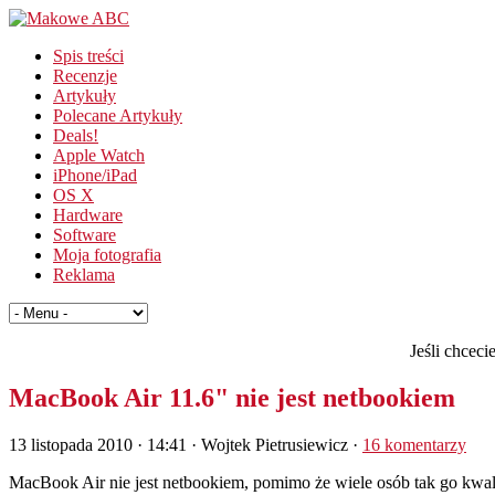
Spis treści
Recenzje
Artykuły
Polecane Artykuły
Deals!
Apple Watch
iPhone/iPad
OS X
Hardware
Software
Moja fotografia
Reklama
Jeśli chcec
MacBook Air 11.6" nie jest netbookiem
13 listopada 2010 · 14:41
· Wojtek Pietrusiewicz ·
16 komentarzy
MacBook Air nie jest netbookiem, pomimo że wiele osób tak go kwalifi