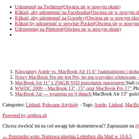
Udostępnij na Twitterze(Otwiera się w nowym oknie)
Kliknij, aby udostępnić na Facebooku(Otwiera się w nowym o
Kliknij, aby udostępnić na Google+(Otwiera się w nowym okn
Kliknij by udostępnić w serwisie Pocket(Otwiera się w nowym
Udostępniej na Pinterest(Otwiera się w nowym oknie)
Klawiatury Apple vs. MacBook Air 11.6" [uaktualniono i doda
Nowy MacBook Pro nie jest Pro, bo ma wszystko wlutowane – 
MacBook Air 11″ z 256GB SSD pozostanie marzeniem
Stali 
WWDC 2009 – MacBook 13", 15" oraz MacBook Pro 17"
Ph
MacBook Air — wrażenia po 9 dniach
MacBook Air 13" gości
Categories:
Linked
,
Polecane Artykuły
· Tags:
Apple
,
Linked
,
MacBo
Powered by zenbox.pl
Chcesz zwrócić mi na coś uwagę lub skomentować? Zapraszam na
@
← Poprzedni wpis: Naprawa pluginu Letterbox dla Mail w 10.6.5