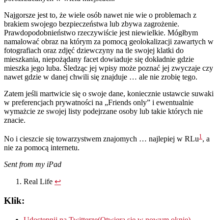
Najgorsze jest to, że wiele osób nawet nie wie o problemach z
brakiem swojego bezpieczeństwa lub zbywa zagrożenie.
Prawdopodobnieństwo rzeczywiście jest niewielkie. Mógłbym
namalować obraz na którym za pomocą geolokalizacji zawartych w
fotografiach oraz zdjęć dziewczyny na tle swojej klatki do
mieszkania, niepożądany facet dowiaduje się dokładnie gdzie
mieszka jego luba. Śledząc jej wpisy może poznać jej zwyczaje czy
nawet gdzie w danej chwili się znajduje … ale nie zrobię tego.
Zatem jeśli martwicie się o swoje dane, koniecznie ustawcie suwaki
w preferencjach prywatności na „Friends only” i ewentualnie
wymażcie ze swojej listy podejrzane osoby lub takie których nie
znacie.
1
No i cieszcie się towarzystwem znajomych … najlepiej w RLu
, a
nie za pomocą internetu.
Sent from my iPad
Real Life
↩
Klik:
Udostępnij na Twitterze(Otwiera się w nowym oknie)