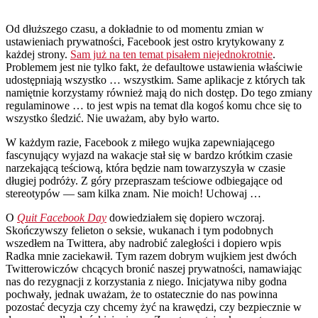
Od dłuższego czasu, a dokładnie to od momentu zmian w
ustawieniach prywatności, Facebook jest ostro krytykowany z
każdej strony.
Sam już na ten temat pisałem niejednokrotnie
.
Problemem jest nie tylko fakt, że defaultowe ustawienia właściwie
udostępniają wszystko … wszystkim. Same aplikacje z których tak
namiętnie korzystamy również mają do nich dostęp. Do tego zmiany
regulaminowe … to jest wpis na temat dla kogoś komu chce się to
wszystko śledzić. Nie uważam, aby było warto.
W każdym razie, Facebook z miłego wujka zapewniającego
fascynujący wyjazd na wakacje stał się w bardzo krótkim czasie
narzekającą teściową, która będzie nam towarzyszyła w czasie
długiej podróży. Z góry przepraszam teściowe odbiegające od
stereotypów — sam kilka znam. Nie moich! Uchowaj …
O
Quit Facebook Day
dowiedziałem się dopiero wczoraj.
Skończywszy felieton o seksie, wukanach i tym podobnych
wszedłem na Twittera, aby nadrobić zaległości i dopiero wpis
Radka mnie zaciekawił. Tym razem dobrym wujkiem jest dwóch
Twitterowiczów chcących bronić naszej prywatności, namawiając
nas do rezygnacji z korzystania z niego. Inicjatywa niby godna
pochwały, jednak uważam, że to ostatecznie do nas powinna
pozostać decyzja czy chcemy żyć na krawędzi, czy bezpiecznie w