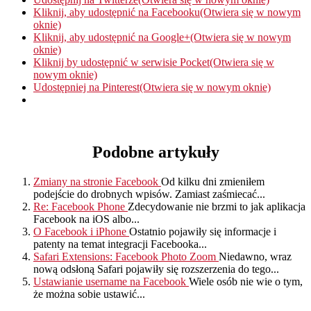
Kliknij, aby udostępnić na Facebooku(Otwiera się w nowym
oknie)
Kliknij, aby udostępnić na Google+(Otwiera się w nowym
oknie)
Kliknij by udostępnić w serwisie Pocket(Otwiera się w
nowym oknie)
Udostępniej na Pinterest(Otwiera się w nowym oknie)
Podobne artykuły
Zmiany na stronie Facebook
Od kilku dni zmieniłem
podejście do drobnych wpisów. Zamiast zaśmiecać...
Re: Facebook Phone
Zdecydowanie nie brzmi to jak aplikacja
Facebook na iOS albo...
O Facebook i iPhone
Ostatnio pojawiły się informacje i
patenty na temat integracji Facebooka...
Safari Extensions: Facebook Photo Zoom
Niedawno, wraz
nową odsłoną Safari pojawiły się rozszerzenia do tego...
Ustawianie username na Facebook
Wiele osób nie wie o tym,
że można sobie ustawić...