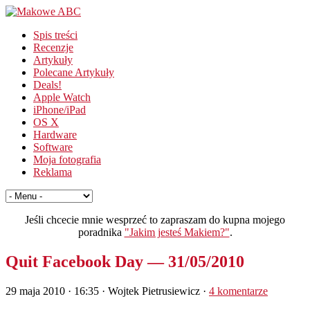
Spis treści
Recenzje
Artykuły
Polecane Artykuły
Deals!
Apple Watch
iPhone/iPad
OS X
Hardware
Software
Moja fotografia
Reklama
Jeśli chcecie mnie wesprzeć to zapraszam do kupna mojego
poradnika
"Jakim jesteś Makiem?"
.
Quit Facebook Day — 31/05/2010
29 maja 2010 · 16:35
· Wojtek Pietrusiewicz ·
4 komentarze