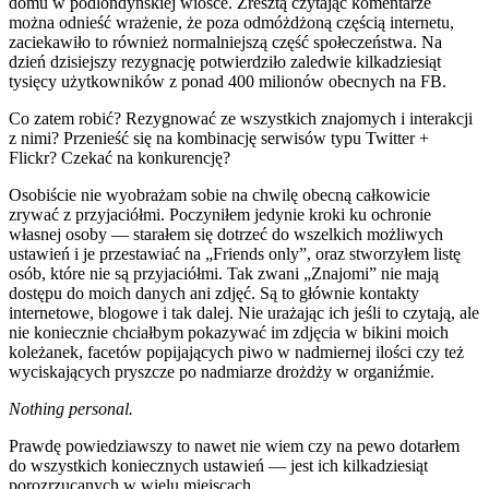
domu w podlondyńskiej wiosce. Zresztą czytając komentarze
można odnieść wrażenie, że poza odmóżdżoną częścią internetu,
zaciekawiło to również normalniejszą część społeczeństwa. Na
dzień dzisiejszy rezygnację potwierdziło zaledwie kilkadziesiąt
tysięcy użytkowników z ponad 400 milionów obecnych na FB.
Co zatem robić? Rezygnować ze wszystkich znajomych i interakcji
z nimi? Przenieść się na kombinację serwisów typu Twitter +
Flickr? Czekać na konkurencję?
Osobiście nie wyobrażam sobie na chwilę obecną całkowicie
zrywać z przyjaciółmi. Poczyniłem jedynie kroki ku ochronie
własnej osoby — starałem się dotrzeć do wszelkich możliwych
ustawień i je przestawiać na „Friends only”, oraz stworzyłem listę
osób, które nie są przyjaciółmi. Tak zwani „Znajomi” nie mają
dostępu do moich danych ani zdjęć. Są to głównie kontakty
internetowe, blogowe i tak dalej. Nie urażając ich jeśli to czytają, ale
nie koniecznie chciałbym pokazywać im zdjęcia w bikini moich
koleżanek, facetów popijających piwo w nadmiernej ilości czy też
wyciskających pryszcze po nadmiarze drożdży w organiźmie.
Nothing personal.
Prawdę powiedziawszy to nawet nie wiem czy na pewo dotarłem
do wszystkich koniecznych ustawień — jest ich kilkadziesiąt
porozrzucanych w wielu miejscach.