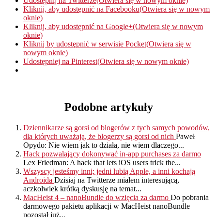
Udostępnij na Twitterze(Otwiera się w nowym oknie)
Kliknij, aby udostępnić na Facebooku(Otwiera się w nowym
oknie)
Kliknij, aby udostępnić na Google+(Otwiera się w nowym
oknie)
Kliknij by udostępnić w serwisie Pocket(Otwiera się w
nowym oknie)
Udostępniej na Pinterest(Otwiera się w nowym oknie)
Podobne artykuły
Dziennikarze są gorsi od blogerów z tych samych powodów,
dla których uważają, że blogerzy są gorsi od nich
Paweł
Opydo: Nie wiem jak to działa, nie wiem dlaczego...
Hack pozwalający dokonywać in-app purchases za darmo
Lex Friedman: A hack that lets iOS users trick the...
Wszyscy jesteśmy inni; jedni lubią Apple, a inni kochają
Androida
Dzisiaj na Twitterze miałem interesującą,
aczkolwiek krótką dyskusję na temat...
MacHeist 4 – nanoBundle do wzięcia za darmo
Do pobrania
darmowego pakietu aplikacji w MacHeist nanoBundle
pozostał już...