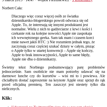
Norbert Cała:
Dlaczego więc coraz więcej osób ze światka
dziennikarsko-blogerskiego powoli odwraca się od
Apple. To, że interesują się innymi produktami jest
normalne. Wielu z nich to gadżeciarze z krwi i kości i
czekanie rok na kolejne nowości Apple nie zaspokaja
ich wewnętrznego geeka. Sam tak mam i czasem korci
mnie nawet jakiś HTC :) Nie rozumiem jednak tego, że
zaczynają coraz częściej szukać dziury w całym, pisząc
o Apple tylko w utartej konwencji – Apple się kończy,
Apple to brak innowacyjności, Apple to same błędy,
Apple nie dba o dziennikarzy.
Świetny tekst Norbiego podsumowujący parę problemów
jednocześnie. Sam osobiście nie mam potrzeby udawać się na
darmowe lunche czy do kurortów – wisi mi to i powiewa. Ale
chciałbym dostać zaproszenie na keynote Apple oraz sprzęt do rąk
przed oficjalną premierą. Ten zaszczyt jest niestety tylko dla
nielicznych.
Klik: