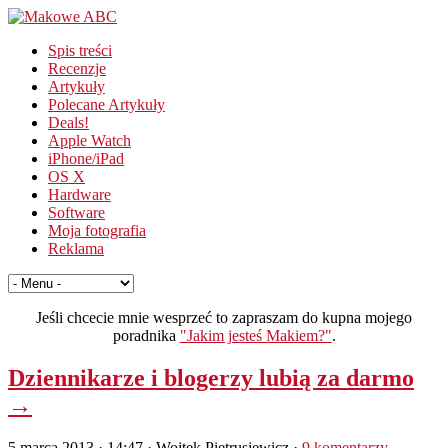
Spis treści
Recenzje
Artykuły
Polecane Artykuły
Deals!
Apple Watch
iPhone/iPad
OS X
Hardware
Software
Moja fotografia
Reklama
Jeśli chcecie mnie wesprzeć to zapraszam do kupna mojego
poradnika
"Jakim jesteś Makiem?"
.
Dziennikarze i blogerzy lubią za darmo
→
5 marca 2013 · 14:47
· Wojtek Pietrusiewicz ·
9 komentarzy