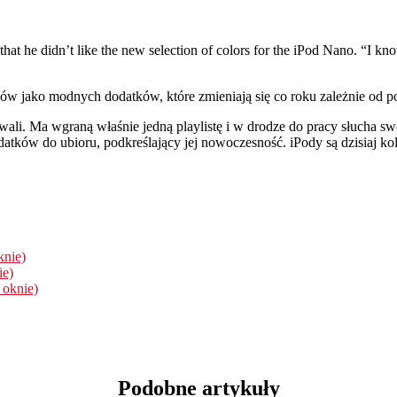
 that he didn’t like the new selection of colors for the iPod Nano. “I
dów jako modnych dodatków, które zmieniają się co roku zależnie od po
ali. Ma wgraną właśnie jedną playlistę i w drodze do pracy słucha swo
dodatków do ubioru, podkreślający jej nowoczesność. iPody są dzisiaj 
knie)
ie)
 oknie)
Podobne artykuły