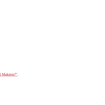
eś Makiem?"
.