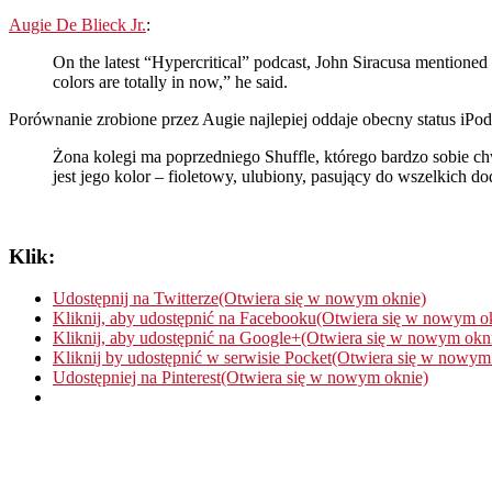
Augie De Blieck Jr.
:
On the latest “Hypercritical” podcast, John Siracusa mentioned
colors are totally in now,” he said.
Porównanie zrobione przez Augie najlepiej oddaje obecny status iPo
Żona kolegi ma poprzedniego Shuffle, którego bardzo sobie chw
jest jego kolor – fioletowy, ulubiony, pasujący do wszelkich 
Klik:
Udostępnij na Twitterze(Otwiera się w nowym oknie)
Kliknij, aby udostępnić na Facebooku(Otwiera się w nowym o
Kliknij, aby udostępnić na Google+(Otwiera się w nowym okn
Kliknij by udostępnić w serwisie Pocket(Otwiera się w nowym
Udostępniej na Pinterest(Otwiera się w nowym oknie)