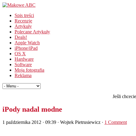
Spis treści
Recenzje
Artykuły
Polecane Artykuły
Deals!
Apple Watch
iPhone/iPad
OS X
Hardware
Software
Moja fotografia
Reklama
Jeśli chcec
iPody nadal modne
1 października 2012 · 09:39
· Wojtek Pietrusiewicz ·
1 Comment