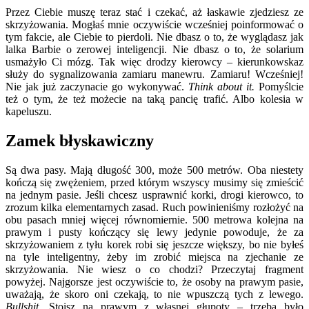
Przez Ciebie muszę teraz stać i czekać, aż łaskawie zjedziesz ze
skrzyżowania. Mogłaś mnie oczywiście wcześniej poinformować o
tym fakcie, ale Ciebie to pierdoli. Nie dbasz o to, że wyglądasz jak
lalka Barbie o zerowej inteligencji. Nie dbasz o to, że solarium
usmażyło Ci mózg. Tak więc drodzy kierowcy – kierunkowskaz
służy do sygnalizowania zamiaru manewru. Zamiaru! Wcześniej!
Nie jak już zaczynacie go wykonywać.
Think about it.
Pomyślcie
też o tym, że też możecie na taką pancię trafić. Albo kolesia w
kapeluszu.
Zamek błyskawiczny
Są dwa pasy. Mają długość 300, może 500 metrów. Oba niestety
kończą się zwężeniem, przed którym wszyscy musimy się zmieścić
na jednym pasie. Jeśli chcesz usprawnić korki, drogi kierowco, to
zrozum kilka elementarnych zasad. Ruch powinieniśmy rozłożyć na
obu pasach mniej więcej równomiernie. 500 metrowa kolejna na
prawym i pusty kończący się lewy jedynie powoduje, że za
skrzyżowaniem z tyłu korek robi się jeszcze większy, bo nie byłeś
na tyle inteligentny, żeby im zrobić miejsca na zjechanie ze
skrzyżowania. Nie wiesz o co chodzi? Przeczytaj fragment
powyżej. Najgorsze jest oczywiście to, że osoby na prawym pasie,
uważają, że skoro oni czekają, to nie wpuszczą tych z lewego.
Bullshit.
Stoisz na prawym z własnej głupoty – trzeba było