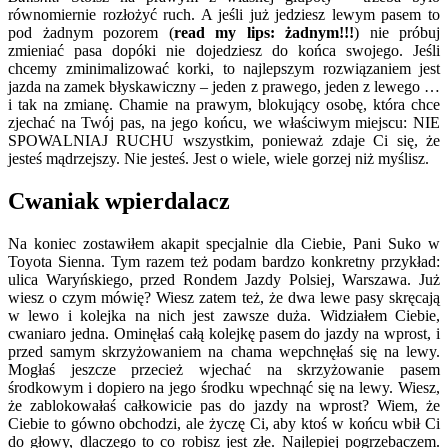
równomiernie rozłożyć ruch. A jeśli już jedziesz lewym pasem to
pod żadnym pozorem (
read my lips: żadnym!!!
) nie próbuj
zmieniać pasa dopóki nie dojedziesz do końca swojego. Jeśli
chcemy zminimalizować korki, to najlepszym rozwiązaniem jest
jazda na zamek błyskawiczny – jeden z prawego, jeden z lewego …
i tak na zmianę. Chamie na prawym, blokujący osobę, która chce
zjechać na Twój pas, na jego końcu, we właściwym miejscu: NIE
SPOWALNIAJ RUCHU wszystkim, ponieważ zdaje Ci się, że
jesteś mądrzejszy. Nie jesteś. Jest o wiele, wiele gorzej niż myślisz.
Cwaniak wpierdalacz
Na koniec zostawiłem akapit specjalnie dla Ciebie, Pani Suko w
Toyota Sienna. Tym razem też podam bardzo konkretny przykład:
ulica Waryńskiego, przed Rondem Jazdy Polsiej, Warszawa. Już
wiesz o czym mówię? Wiesz zatem też, że dwa lewe pasy skręcają
w lewo i kolejka na nich jest zawsze duża. Widziałem Ciebie,
cwaniaro jedna. Ominęłaś całą kolejkę pasem do jazdy na wprost, i
przed samym skrzyżowaniem na chama wepchnęłaś się na lewy.
Mogłaś jeszcze przecież wjechać na skrzyżowanie pasem
środkowym i dopiero na jego środku wpechnąć się na lewy. Wiesz,
że zablokowałaś całkowicie pas do jazdy na wprost? Wiem, że
Ciebie to gówno obchodzi, ale życzę Ci, aby ktoś w końcu wbił Ci
do głowy, dlaczego to co robisz jest złe. Najlepiej pogrzebaczem.