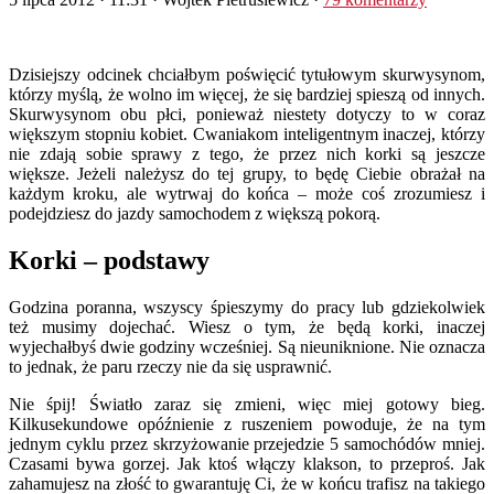
Dzisiejszy odcinek chciałbym poświęcić tytułowym skurwysynom,
którzy myślą, że wolno im więcej, że się bardziej spieszą od innych.
Skurwysynom obu płci, ponieważ niestety dotyczy to w coraz
większym stopniu kobiet. Cwaniakom inteligentnym inaczej, którzy
nie zdają sobie sprawy z tego, że przez nich korki są jeszcze
większe. Jeżeli należysz do tej grupy, to będę Ciebie obrażał na
każdym kroku, ale wytrwaj do końca – może coś zrozumiesz i
podejdziesz do jazdy samochodem z większą pokorą.
Korki – podstawy
Godzina poranna, wszyscy śpieszymy do pracy lub gdziekolwiek
też musimy dojechać. Wiesz o tym, że będą korki, inaczej
wyjechałbyś dwie godziny wcześniej. Są nieuniknione. Nie oznacza
to jednak, że paru rzeczy nie da się usprawnić.
Nie śpij! Światło zaraz się zmieni, więc miej gotowy bieg.
Kilkusekundowe opóźnienie z ruszeniem powoduje, że na tym
jednym cyklu przez skrzyżowanie przejedzie 5 samochódów mniej.
Czasami bywa gorzej. Jak ktoś włączy klakson, to przeproś. Jak
zahamujesz na złość to gwarantuję Ci, że w końcu trafisz na takiego