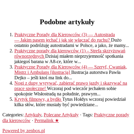
Podobne artykuły
Praktyczne Porady dla Kierowców (3) — Autostrada
— Jakim pasem jechać i jak się włączać do ruchu?
Dużo
ostatnio podróżuję autostradami w Polsce, a jako, że mamy...
Praktyczne porady dla kierowców (1) – Strefa skrzyżowań
równorzędnych
Dzisiaj miałem nieprzyjemność spotkania
jakiegoś barana w A8-ce, które w...
Praktyczne Porady dla Kierowców (4) — Szeryf, Cwaniak,
Mistrz i Ambulans [ilustracja]
Ilustracja autorstwa Pawła
Dejko – jeśli ktoś ma link do...
Nogi z dupy wyrywać, zabierać prawo jazdy i skazywać na
prace społeczne!
Wczoraj pod wieczór jechałem sobie
spokojnie Wisłostradą na południe, prawym...
Krytyk filmowy, a bydło
Tytus Hołdys wczoraj powiedział
kilka słów, które musiały być powiedziane...
Categories:
Artykuły
,
Polecane Artykuły
· Tags:
Praktyczne porady
dla kierowców
·
Permalink ★
Powered by zenbox.pl