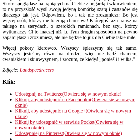
Skoro spoglądasz na trąbiących na Ciebie z pogardą i wkurwieniem,
to na przyszłość wysil swoją jedyną komórkę szarą i zastanów się
dlaczego tak jest. Odpowiem, bo i tak nie zrozumiesz: Bo jest
więcej osób, którzy nie tolerują chamstwa! Któregoś razu trafisz na
takiego na sterydach, o szerokich ramionach, bez szyi, którzy
wytłumaczy Ci to inaczej niż ja. Tym drugim sposobem na pewno
zapamiętasz i zrozumiesz, ale nie będzie to już dla Ciebie takie miłe.
Więcej pokory kierowco. Wszyscy śpieszymy się tak samo.
Wszyscy jesteśmy równi na drodze, więc nie bądź chamem,
cwaniakiem i skurwysynem, i zrozum, że kiedyś „ponieśli i wilka.”
Zdjęcie:
Landspeedracers
Klik:
Udostępnij na Twitterze(Otwiera się w nowym oknie)
Kliknij, aby udostępnić na Facebooku(Otwiera się w nowym
oknie)
Kliknij, aby udostępnić na Google+(Otwiera się w nowym
oknie)
Kliknij by udostępnić w serwisie Pocket(Otwiera się w
nowym oknie)
Udostępniej na Pinterest(Otwiera się w nowym oknie)