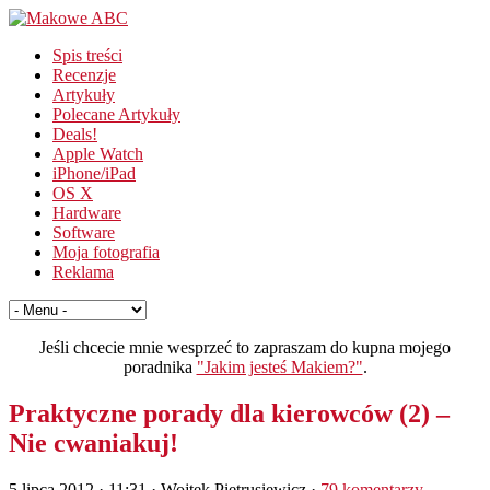
Spis treści
Recenzje
Artykuły
Polecane Artykuły
Deals!
Apple Watch
iPhone/iPad
OS X
Hardware
Software
Moja fotografia
Reklama
Jeśli chcecie mnie wesprzeć to zapraszam do kupna mojego
poradnika
"Jakim jesteś Makiem?"
.
Praktyczne porady dla kierowców (2) –
Nie cwaniakuj!
5 lipca 2012 · 11:31
· Wojtek Pietrusiewicz ·
79 komentarzy