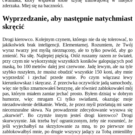
cwaniaka, który wspawał sobie szynę tramwajową w miejsce
zderzaka. Miej się na baczności.
Wyprzedzanie, aby następnie natychmiast
skręcić
Drogi kierowco. Kolejnym czynem, którego nie da się tolerować, to
jakikolwiek brak inteligencji. Elementarnej. Rozumiem, że Twój
wyraz twarzy jest myślą niezmącony, ale to tylko powód, aby go
zmienić. Na siłę. Najlepiej pięścią. Otóż ruszamy razem ze świateł,
przy czym nie wykorzystuję wszystkich koników galopujących pod
maską, bo 100 metrów dalej jest czerwone. Jadę lewym, ale na tyle
szybko ruszyłem, że musisz obudzić wszystkie 150 koni, aby mnie
wyprzedzić i zjechać przede mnie. Po czym włączasz lewy
kierunkowskaz i skręcasz. Z przeciwka oczywiście jadą samochody,
więc nie tylko zmarnowałeś benzynę, ale również zablokowałeś mój
pas, którym miałem zamiar jechać prosto. Byłem dzisiaj w dobrym
humorze, więc mrugam Ci tylko swiatlami, okazując moje
niezadowolenie delikatnie. Wiedz, że przez myśl przelatują mi same
niecenzuralne słowa. Na prowadzenie zdecydowanie wysuwa się
„skurwiel”. Bo czymże innym jesteś drogi kierowco? Drogi
skurwysynie. Jak trzeba być ograniczonym, żeby nie rozumieć, że
jeśli wyjechałbyś na skrzyżowanie za mną, to po pierwsze nie
zablokowałbyś mnie, po drugie wszyscy jadący za Tobą zmieniliby