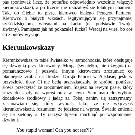
pas (ponieważ liczę, że potrafisz odpowiednio wcześnie włączyć
kierunkowskaz), a po trzecie nie okazałbyś się totalnym chamem.
Tak, do Ciebie to piszę, kierowco białego Peugeot Partnera.
Kierowco o białych włosach, legitymującym się przynajmniej
sześćdzisięcioma wiosnami na karku (na podstawie Twojej
siwizny). Pamiętasz jak mi pokazałeś fucka? Wracaj na wieś, bo coś
Ci z butów wystaje.
Kierunkowskazy
Kierunkowskaz to takie światełko w samochodzie, które obsługuje
się dźwgnią przy kierownicy. Mruga (światełko, nie dźwgnia) na
pomarańczowo i pozwala innym kierowcom zrozumieć co
planuejesz zrobić na drodze. Droga Pancio w A-klasie, jeśli w
przyszłości tipsy Ci nie będą przeszkadzały, to spróbuj poniższe
słowa przeczytać ze zrozumieniem. Stajesz na lewym pasie, który
służy do jazdy na wprost oraz w lewo. Sam mam do wyboru
dodatkowo środkowy i jadąc za Tobą, zanim się zatrzymamy,
zastanawiam się, który wybrać. Jako, że nie włączyłaś
kierunkowskazu, rozumiem, że jedziesz na wprost. Światło zmienia
się na zielone, a Ty raczysz tipsem machnąć po wspomnianej
dźwigni.
„You stupid woman! Can you not see?!?”