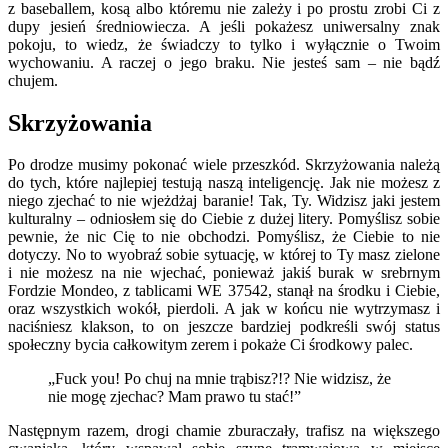
z baseballem, kosą albo któremu nie zależy i po prostu zrobi Ci z
dupy jesień średniowiecza. A jeśli pokażesz uniwersalny znak
pokoju, to wiedz, że świadczy to tylko i wyłącznie o Twoim
wychowaniu. A raczej o jego braku. Nie jesteś sam – nie bądź
chujem.
Skrzyżowania
Po drodze musimy pokonać wiele przeszkód. Skrzyżowania należą
do tych, które najlepiej testują naszą inteligencję. Jak nie możesz z
niego zjechać to nie wjeżdżaj baranie! Tak, Ty. Widzisz jaki jestem
kulturalny – odniosłem się do Ciebie z dużej litery. Pomyślisz sobie
pewnie, że nic Cię to nie obchodzi. Pomyślisz, że Ciebie to nie
dotyczy. No to wyobraź sobie sytuację, w której to Ty masz zielone
i nie możesz na nie wjechać, ponieważ jakiś burak w srebrnym
Fordzie Mondeo, z tablicami WE 37542, stanął na środku i Ciebie,
oraz wszystkich wokół, pierdoli. A jak w końcu nie wytrzymasz i
naciśniesz klakson, to on jeszcze bardziej podkreśli swój status
społeczny bycia całkowitym zerem i pokaże Ci środkowy palec.
„Fuck you! Po chuj na mnie trąbisz?!? Nie widzisz, że
nie mogę zjechac? Mam prawo tu stać!”
Następnym razem, drogi chamie zburaczały, trafisz na większego