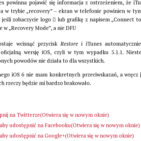
es powinna pojawić się informacja z ostrzeżeniem, że iT
a w trybie „recovery” – ekran w telefonie powinien w tym
 jeśli zobaczycie logo  lub grafikę z napisem „Connect t
ie w „Recovery Mode”, a nie DFU
ostaje wcisnąć przycisk
Restore
i iTunes automatycznie
oficjalną wersję iOS, czyli w tym wypadku 5.1.1. Niestet
onych powodów nie działa to dla wszystkich.
mego iOS 6 nie mam konkretnych przeciwskazań, a wręcz j
h rzeczy będzie mi bardzo brakowało.
pnij na Twitterze(Otwiera się w nowym oknie)
, aby udostępnić na Facebooku(Otwiera się w nowym oknie)
, aby udostępnić na Google+(Otwiera się w nowym oknie)