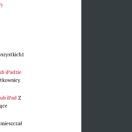
e)
wszystkich1
ub iPadzie
ytkownicy
lub iPad
Z
zące
mieszczał