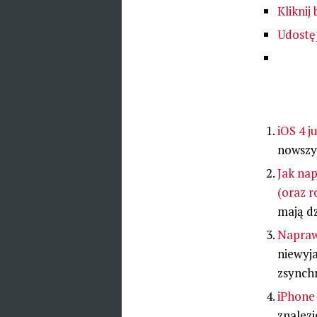
Kliknij
Udostęp
iOS 4 j
nowszy
Jak nap
(oraz 
mają d
Naprawi
niewyj
zsynchr
iPhone
znalezi