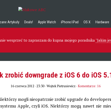
cane Artykuły
Deals!
Apple Watch
iPhone/iPad
OS X
Hardware
 mnie wesprzeć to zapraszam do kupna mojego poradnika
"Jakim j
k zrobić downgrade z iOS 6 do iOS 5.
16 czerwca 2012 · 23:30
· Wojtek Pietrusiewicz ·
Komentarze: 16
iektórzy mogli nieopatrznie zrobić upgrade do developersk
systemu Apple, czyli iOS. Niektórzy mogą nawet nie mie