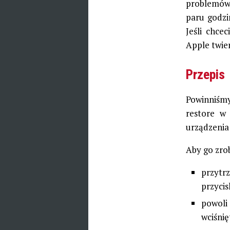
problemów 
paru godzi
Jeśli chce
Apple twier
Przepis
Powinniśm
restore w 
urządzenia
Aby go zrob
przytr
przycis
powoli
wciśni