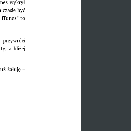
unes wykrył
 czasie być
o iTunes” to
 przywróci
y, z bliżej
uż żałuję –