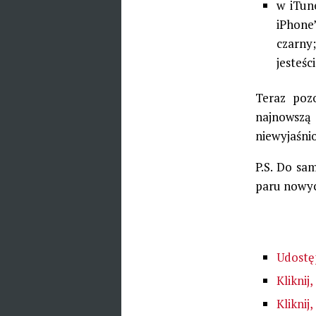
w iTun
iPhone’
czarny;
jesteśc
Teraz poz
najnowszą 
niewyjaśni
P.S. Do sa
paru nowyc
Udostę
Kliknij
Kliknij