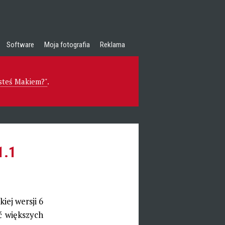
Software
Moja fotografia
Reklama
esteś Makiem?"
.
1.1
iej wersji 6
ć większych