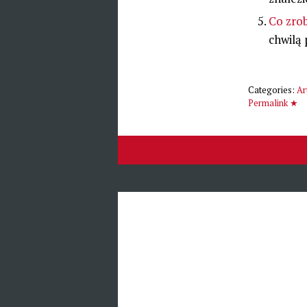
Co zrob
chwilą 
Categories:
Ar
Permalink ★