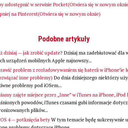
 by udostępnić w serwisie Pocket(Otwiera się w nowym okni
niej na Pinterest(Otwiera się w nowym oknie)
Podobne artykuły
uż dzisiaj — jak zrobić update?
Dzisiaj ma zadebiutować dla 
ch urządzeń mobilnych Apple najnowszy...
rawić problem z rozładowywaniem się baterii w iPhone’ie l
rozwiązać inne problemy)
Do dnia dzisiejszego niektórzy uż
ziwne problemy pod iOSem...
amy zajęte miejsce przez „Inne” w iTunes na iPhone, iPod 
aśnionych powodów, iTunes czasami gubi informacje dotyc
onizowanych plików...
 OS 4 — potknięcia bety
W tym temacie będę sukcesywnie u
one problemy dotyczące iPhone...