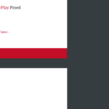
irPlay
Przed
Tunes
·