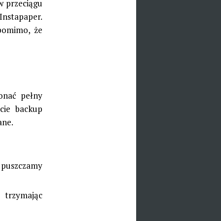
w przeciągu
Instapaper.
 pomimo, że
onać pełny
ście backup
ane.
 puszczamy
e trzymając