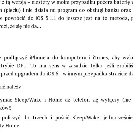
z tą wersją – niestety w moim przypadku pożera baterię 
n (pięciu) i nie działa mi program do obsługi banku oraz 
cie powrócić do iOS 5.1.1 do jeszcze jest na to metoda,
dzi, że się nie da…
y podłączyć iPhone’a do komputera i iTunes, aby wyk
trybie DFU. To ma sens w zasadzie tylko jeśli zrobili
 przed upgradem do iOS 6 – w innym przypadku stracicie d
ić należy:
zymać Sleep/Wake i Home aż telefon się wyłączy (nie
ków!)
 policzyć do trzech i puścić Sleep/Wake, jednocześni
ęty Home