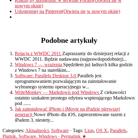
Kliknij by udostępnić w serwisie Pocket(Otwiera się w
nowym oknie)
Udostępniej na Pinterest(Otwiera się w nowym oknie)
Podobne artykuły
Relacja z WWDC 2011
Zapraszamy do dzisiejszej relacji z
WWDC 2011. Będzie nadawana (najprawdopodobniej)...
Windows 7 — wrażenia
Spędziłem już ładnych kilka godzin
z Windows 7 na stareńkim...
Software: Parallels Desktop 3.0
Parallels jest
oprogramowaniem pozwalającym na zainstalowanie
wybranego systemu operacyjnego w...
WriteMonkey — Markdown pod Windows
Z ciekawości
ostatnio szukałem prostego edytora wspierającego Markdown
pod ......
Jak zainstalować iPhoto i iMovie na iPadzie pierwszej
generacji
Nowe iPhoto dla iOS, zaprezentowane razem z
iPadem 3, niestety...
Categories:
Aktualności
,
Software
· Tags:
Lion
,
OS X
,
Parallels
,
Płatnik
,
Software
,
Windows
·
Permalink ★