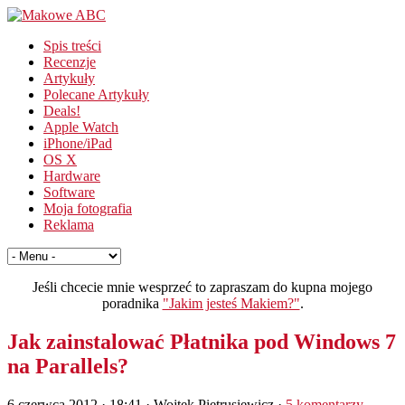
Spis treści
Recenzje
Artykuły
Polecane Artykuły
Deals!
Apple Watch
iPhone/iPad
OS X
Hardware
Software
Moja fotografia
Reklama
Jeśli chcecie mnie wesprzeć to zapraszam do kupna mojego
poradnika
"Jakim jesteś Makiem?"
.
Jak zainstalować Płatnika pod Windows 7
na Parallels?
6 czerwca 2012 · 18:41
· Wojtek Pietrusiewicz ·
5 komentarzy