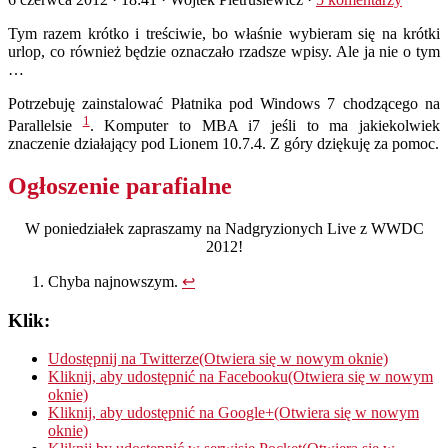
Tym razem krótko i treściwie, bo właśnie wybieram się na krótki
urlop, co również będzie oznaczało rzadsze wpisy. Ale ja nie o tym
…
Potrzebuję zainstalować Płatnika pod Windows 7 chodzącego na
1
Parallelsie
. Komputer to MBA i7 jeśli to ma jakiekolwiek
znaczenie działający pod Lionem 10.7.4. Z góry dziękuję za pomoc.
Ogłoszenie parafialne
W poniedziałek zapraszamy na Nadgryzionych Live z WWDC
2012!
Chyba najnowszym.
↩
Klik:
Udostępnij na Twitterze(Otwiera się w nowym oknie)
Kliknij, aby udostępnić na Facebooku(Otwiera się w nowym
oknie)
Kliknij, aby udostępnić na Google+(Otwiera się w nowym
oknie)