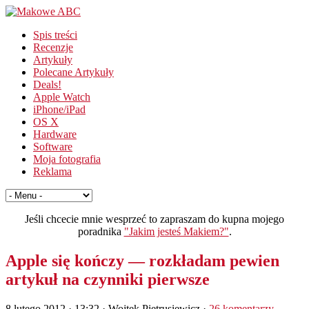
Spis treści
Recenzje
Artykuły
Polecane Artykuły
Deals!
Apple Watch
iPhone/iPad
OS X
Hardware
Software
Moja fotografia
Reklama
Jeśli chcecie mnie wesprzeć to zapraszam do kupna mojego
poradnika
"Jakim jesteś Makiem?"
.
Apple się kończy — rozkładam pewien
artykuł na czynniki pierwsze
8 lutego 2012 · 13:32
· Wojtek Pietrusiewicz ·
26 komentarzy