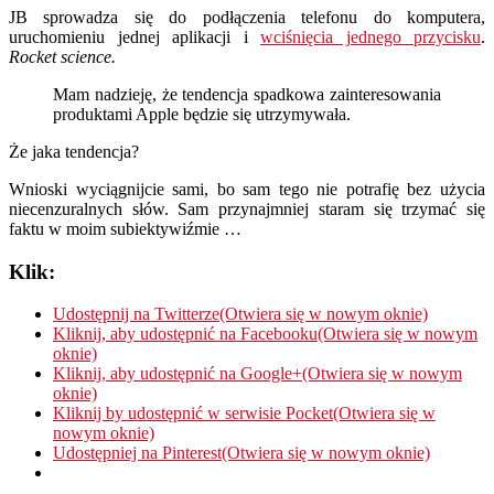
JB sprowadza się do podłączenia telefonu do komputera,
uruchomieniu jednej aplikacji i
wciśnięcia jednego przycisku
.
Rocket science.
Mam nadzieję, że tendencja spadkowa zainteresowania
produktami Apple będzie się utrzymywała.
Że jaka tendencja?
Wnioski wyciągnijcie sami, bo sam tego nie potrafię bez użycia
niecenzuralnych słów. Sam przynajmniej staram się trzymać się
faktu w moim subiektywiźmie …
Klik:
Udostępnij na Twitterze(Otwiera się w nowym oknie)
Kliknij, aby udostępnić na Facebooku(Otwiera się w nowym
oknie)
Kliknij, aby udostępnić na Google+(Otwiera się w nowym
oknie)
Kliknij by udostępnić w serwisie Pocket(Otwiera się w
nowym oknie)
Udostępniej na Pinterest(Otwiera się w nowym oknie)