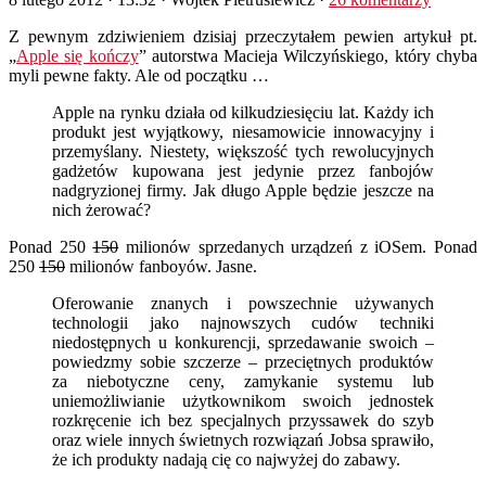
Z pewnym zdziwieniem dzisiaj przeczytałem pewien artykuł pt.
„
Apple się kończy
” autorstwa Macieja Wilczyńskiego, który chyba
myli pewne fakty. Ale od początku …
Apple na rynku działa od kilkudziesięciu lat. Każdy ich
produkt jest wyjątkowy, niesamowicie innowacyjny i
przemyślany. Niestety, większość tych rewolucyjnych
gadżetów kupowana jest jedynie przez fanbojów
nadgryzionej firmy. Jak długo Apple będzie jeszcze na
nich żerować?
Ponad 250
150
milionów sprzedanych urządzeń z iOSem. Ponad
250
150
milionów fanboyów. Jasne.
Oferowanie znanych i powszechnie używanych
technologii jako najnowszych cudów techniki
niedostępnych u konkurencji, sprzedawanie swoich –
powiedzmy sobie szczerze – przeciętnych produktów
za niebotyczne ceny, zamykanie systemu lub
uniemożliwianie użytkownikom swoich jednostek
rozkręcenie ich bez specjalnych przyssawek do szyb
oraz wiele innych świetnych rozwiązań Jobsa sprawiło,
że ich produkty nadają cię co najwyżej do zabawy.