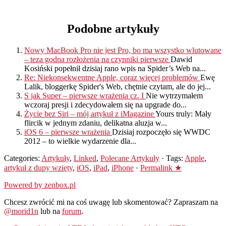
Podobne artykuły
Nowy MacBook Pro nie jest Pro, bo ma wszystko wlutowane
– teza godna rozłożenia na czynniki pierwsze
Dawid
Kosiński popełnił dzisiaj rano wpis na Spider’s Web na...
Re: Niekonsekwentne Apple, coraz więcej problemów
Ewę
Lalik, bloggerkę Spider's Web, chętnie czytam, ale do jej...
S jak Super – pierwsze wrażenia cz. I
Nie wytrzymałem
wczoraj presji i zdecydowałem się na upgrade do...
Życie bez Siri – mój artykuł z iMagazine
Yours truly: Mały
flircik w jednym zdaniu, delikatna aluzja w...
iOS 6 – pierwsze wrażenia
Dzisiaj rozpoczęło się WWDC
2012 – to wielkie wydarzenie dla...
Categories:
Artykuły
,
Linked
,
Polecane Artykuły
· Tags:
Apple
,
artykuł z dupy wzięty
,
iOS
,
iPad
,
iPhone
·
Permalink ★
Powered by zenbox.pl
Chcesz zwrócić mi na coś uwagę lub skomentować? Zapraszam na
@morid1n
lub na
forum
.