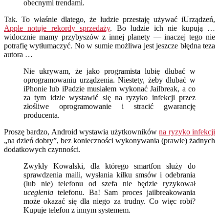
obecnymi trendami.
Tak. To właśnie dlatego, że ludzie przestaję używać iUrządzeń,
Apple notuje rekordy sprzedaży
. Bo ludzie ich nie kupują …
widocznie mamy przybyszów z innej planety — inaczej tego nie
potrafię wytłumaczyć. No w sumie możliwa jest jeszcze błędna teza
autora …
Nie ukrywam, że jako programista lubię dłubać w
oprogramowaniu urządzenia. Niestety, żeby dłubać w
iPhonie lub iPadzie musiałem wykonać Jailbreak, a co
za tym idzie wystawić się na ryzyko infekcji przez
złośliwe oprogramowanie i stracić gwarancję
producenta.
Proszę bardzo, Android wystawia użytkowników
na ryzyko infekcji
„na dzień dobry”, bez konieczności wykonywania (prawie) żadnych
dodatkowych czynności.
Zwykły Kowalski, dla którego smartfon służy do
sprawdzenia maili, wysłania kilku smsów i odebrania
(lub nie) telefonu od szefa nie będzie ryzykował
uceglenia
telefonu. Ba! Sam proces jailbreakowania
może okazać się dla niego za trudny. Co więc robi?
Kupuje telefon z innym systemem.