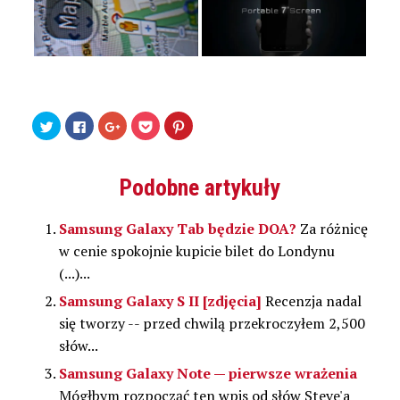
Udostępnij
Kliknij,
Kliknij,
Kliknij
Udostępniej
na
aby
aby
by
na
Twitterze(Otwiera
udostępnić
udostępnić
udostępnić
Pinterest(Otwiera
się
na
na
w
się
w
Facebooku(Otwiera
Google+
serwisie
w
nowym
się
(Otwiera
Pocket(Otwiera
nowym
Podobne artykuły
oknie)
w
się
się
oknie)
nowym
w
w
oknie)
nowym
nowym
oknie)
oknie)
Samsung Galaxy Tab będzie DOA?
Za różnicę
w cenie spokojnie kupicie bilet do Londynu
(...)...
Samsung Galaxy S II [zdjęcia]
Recenzja nadal
się tworzy -- przed chwilą przekroczyłem 2,500
słów...
Samsung Galaxy Note — pierwsze wrażenia
Mógłbym rozpocząć ten wpis od słów Steve'a