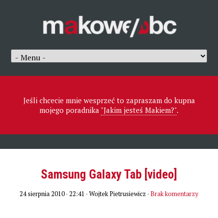
Jeśli chcecie mnie wesprzeć to zapraszam do kupna
mojego poradnika
"Jakim jesteś Makiem?"
.
Samsung Galaxy Tab [video]
24 sierpnia 2010 · 22:41
· Wojtek Pietrusiewicz ·
Brak komentarzy