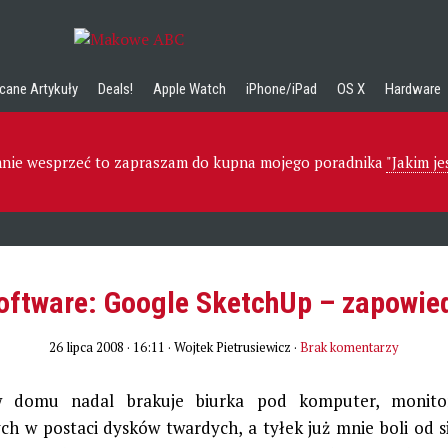
cane Artykuły
Deals!
Apple Watch
iPhone/iPad
OS X
Hardware
 mnie wesprzeć to zapraszam do kupna mojego poradnika
"Jakim j
oftware: Google SketchUp – zapowie
26 lipca 2008 · 16:11
· Wojtek Pietrusiewicz ·
Brak komentarzy
 domu nadal brakuje biurka pod komputer, monito
h w postaci dysków twardych, a tyłek już mnie boli od s