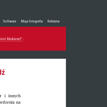
Software
Moja fotografia
Reklama
esteś Makiem?"
.
dź
r i innych
iedzenia na