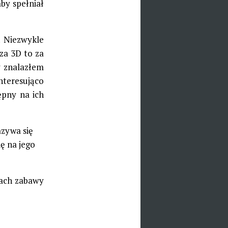
by spełniał
 Niezwykle
za 3D to za
y znalazłem
interesująco
ępny na ich
zywa się
ę na jego
nach zabawy