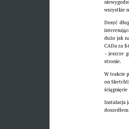
niewygodny
wszystkie 
Dosyć dłu
interesują
dużo jak n
CADa za $40
– jeszcze 
stronie.
W trakcie 
on SketchU
ściągnięcie 
Instalacja
doszedłem 