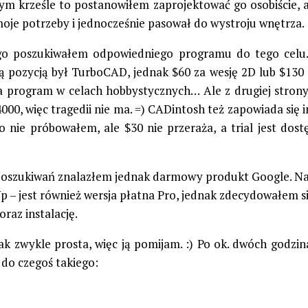
m krześle to postanowiłem zaprojektować go osobiście, a
moje potrzeby i jednocześnie pasował do wystroju wnętrza.
go poszukiwałem odpowiedniego programu do tego celu.
cą pozycją był TurboCAD, jednak $60 za wesję 2D lub $130 
a program w celach hobbystycznych… Ale z drugiej stron
00, więc tragedii nie ma. =) CADintosh też zapowiada się 
go nie próbowałem, ale $30 nie przeraża, a trial jest dost
poszukiwań znalazłem jednak darmowy produkt Google. Na
p – jest również wersja płatna Pro, jednak zdecydowałem si
oraz instalację.
 jak zwykle prosta, więc ją pomijam. :) Po ok. dwóch godzi
do czegoś takiego: