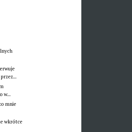
olnych
erwuje
rzez...
em
 w...
dzo mnie
że wkrótce