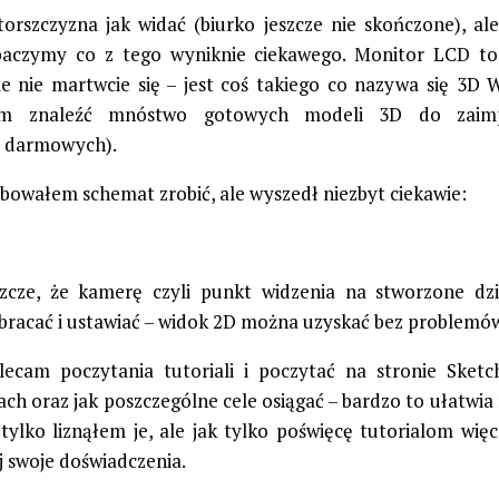
orszczyzna jak widać (biurko jeszcze nie skończone), al
baczymy co z tego wyniknie ciekawego. Monitor LCD to
ale nie martwcie się – jest coś takiego co nazywa się 3D 
m znaleźć mnóstwo gotowych modeli 3D do zaimp
e darmowych).
óbowałem schemat zrobić, ale wyszedł niezbyt ciekawie:
zcze, że kamerę czyli punkt widzenia na stworzone dz
bracać i ustawiać – widok 2D można uzyskać bez problemów
ecam poczytania tutoriali i poczytać na stronie Sket
ach oraz jak poszczególne cele osiągać – bardzo to ułatwia
 tylko liznąłem je, ale jak tylko poświęcę tutorialom więc
j swoje doświadczenia.