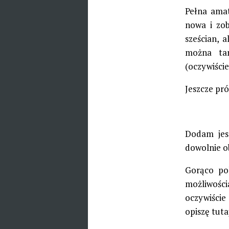
Pełna amat
nowa i zo
sześcian, 
można ta
(oczywiści
Jeszcze pr
Dodam jes
dowolnie o
Gorąco pol
możliwości
oczywiście
opiszę tuta