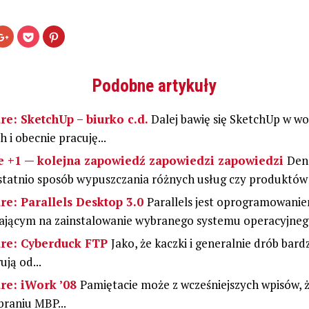
ij,
Kliknij,
Kliknij
Udostępniej
aby
by
na
Otwiera
stępnić
udostępnić
udostępnić
Pinterest(Otwiera
na
w
się
ebooku(Otwiera
Google+
serwisie
w
(Otwiera
Pocket(Otwiera
nowym
Podobne artykuły
się
się
oknie)
ym
w
w
e)
nowym
nowym
oknie)
oknie)
re: SketchUp – biurko c.d.
Dalej bawię się SketchUp w w
h i obecnie pracuję...
 +1 — kolejna zapowiedź zapowiedzi zapowiedzi
Den
tatnio sposób wypuszczania różnych usług czy produktów p
re: Parallels Desktop 3.0
Parallels jest oprogramowani
ającym na zainstalowanie wybranego systemu operacyjnego
are: Cyberduck FTP
Jako, że kaczki i generalnie drób bar
ją od...
re: iWork ’08
Pamiętacie może z wcześniejszych wpisów, 
raniu MBP...