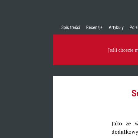
Spis treści
Recenzje
Artykuły
Pole
Jeśli chcecie
S
Jako że w
dodatkowyc