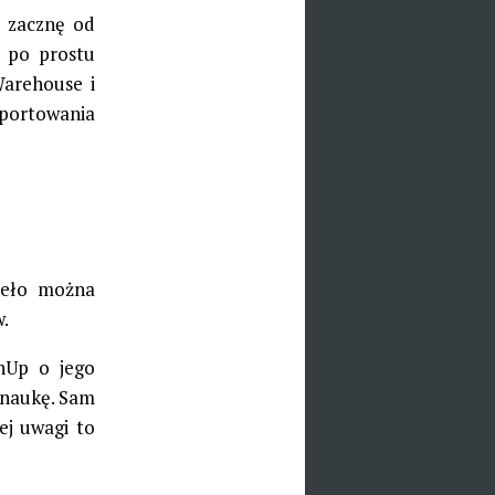
e zacznę od
 po prostu
Warehouse i
ortowania
ieło można
.
chUp o jego
 naukę. Sam
ej uwagi to