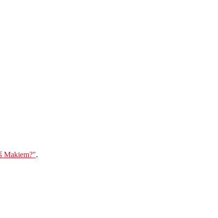
eś Makiem?"
.