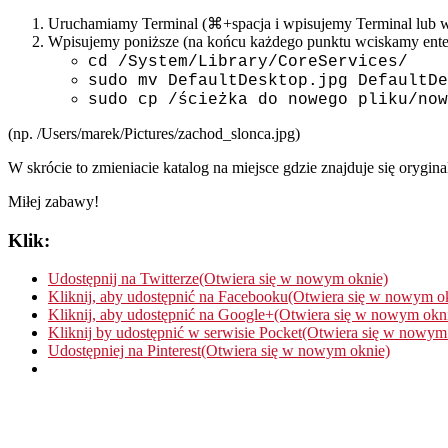
Uruchamiamy Terminal (⌘+spacja i wpisujemy Terminal lub w
Wpisujemy poniższe (na końcu każdego punktu wciskamy enter
cd /System/Library/CoreServices/
sudo mv DefaultDesktop.jpg DefaultDe
sudo cp /ścieżka do nowego pliku/now
(np. /Users/marek/Pictures/zachod_slonca.jpg)
W skrócie to zmieniacie katalog na miejsce gdzie znajduje się orygi
Miłej zabawy!
Klik:
Udostępnij na Twitterze(Otwiera się w nowym oknie)
Kliknij, aby udostępnić na Facebooku(Otwiera się w nowym o
Kliknij, aby udostępnić na Google+(Otwiera się w nowym okn
Kliknij by udostępnić w serwisie Pocket(Otwiera się w nowym
Udostępniej na Pinterest(Otwiera się w nowym oknie)