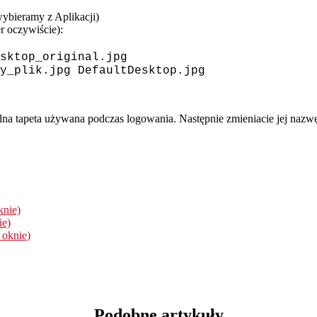
ybieramy z Aplikacji)
 oczywiście):
sktop_original.jpg
y_plik.jpg DefaultDesktop.jpg
nalna tapeta używana podczas logowania. Następnie zmieniacie jej nazw
knie)
ie)
 oknie)
Podobne artykuły