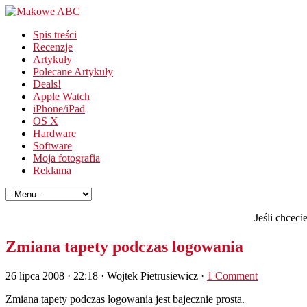
Spis treści
Recenzje
Artykuły
Polecane Artykuły
Deals!
Apple Watch
iPhone/iPad
OS X
Hardware
Software
Moja fotografia
Reklama
Jeśli chcec
Zmiana tapety podczas logowania
26 lipca 2008 · 22:18
· Wojtek Pietrusiewicz ·
1 Comment
Zmiana tapety podczas logowania jest bajecznie prosta.