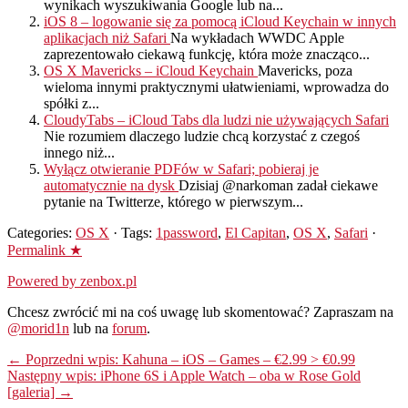
wynikach wyszukiwania Google lub na...
iOS 8 – logowanie się za pomocą iCloud Keychain w innych
aplikacjach niż Safari
Na wykładach WWDC Apple
zaprezentowało ciekawą funkcję, która może znacząco...
OS X Mavericks – iCloud Keychain
Mavericks, poza
wieloma innymi praktycznymi ułatwieniami, wprowadza do
spółki z...
CloudyTabs – iCloud Tabs dla ludzi nie używających Safari
Nie rozumiem dlaczego ludzie chcą korzystać z czegoś
innego niż...
Wyłącz otwieranie PDFów w Safari; pobieraj je
automatycznie na dysk
Dzisiaj @narkoman zadał ciekawe
pytanie na Twitterze, którego w pierwszym...
Categories:
OS X
· Tags:
1password
,
El Capitan
,
OS X
,
Safari
·
Permalink ★
Powered by zenbox.pl
Chcesz zwrócić mi na coś uwagę lub skomentować? Zapraszam na
@morid1n
lub na
forum
.
← Poprzedni wpis: Kahuna – iOS – Games – €2.99 > €0.99
Następny wpis: iPhone 6S i Apple Watch – oba w Rose Gold
[galeria] →