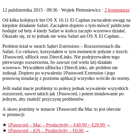
12 października 2015 · 09:36
· Wojtek Pietrusiewicz ·
2 komentarze
O
d kilka kolejnych bet OS X 10.11 El Capitan zwracałem uwagę na
kiepskie działanie Safari. Zacząłem dopiero o tym mówić publicznie
bodajże od bety 4 kiedy Safari w końcu zaczęło wzorowo działać.
Okazało się, że to jednak nie wina Safari ani OS X El Capitan…
Problem leżał w moich
Safari Extensions
– Rozszerzeniach dla
Safari. Co ciekawe, korzystałem w tym momencie jedynie z trzech:
1Password, uBlock oraz DirectLinks. Nie podejrzewałem tego
pierwszego rozszerzenia, bo zawsze (od wielu lat) działało
wzorowo. Wywaliłem uBlocka i DirectLinks, ale problem nie
zniknął. Dopiero po wywaleniu 1Password Extension i jego
ponowną instalację z poziomu aplikacji wszystko wróciło do normy.
Jeśli nadal macie problemy to polecę jednak wywalenie wszystkich
rozszerzeń, nawet takich jak 1Password, i potem instalowanie po
jednym, aby znaleźć przyczynę problemów.
A skoro jesteśmy w temacie 1Password dla Mac to jest obecnie
w promocji:
★
1Password – Mac – Productivity – €49.99 > €29.99
→
★
1Password – iOS – Productivity – €0.00
→