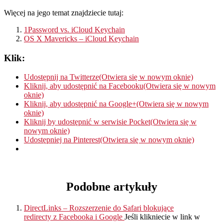
Więcej na jego temat znajdziecie tutaj:
1Password vs. iCloud Keychain
OS X Mavericks – iCloud Keychain
Klik:
Udostępnij na Twitterze(Otwiera się w nowym oknie)
Kliknij, aby udostępnić na Facebooku(Otwiera się w nowym
oknie)
Kliknij, aby udostępnić na Google+(Otwiera się w nowym
oknie)
Kliknij by udostępnić w serwisie Pocket(Otwiera się w
nowym oknie)
Udostępniej na Pinterest(Otwiera się w nowym oknie)
Podobne artykuły
DirectLinks – Rozszerzenie do Safari blokujące
redirecty z Facebooka i Google
Jeśli klikniecie w link w