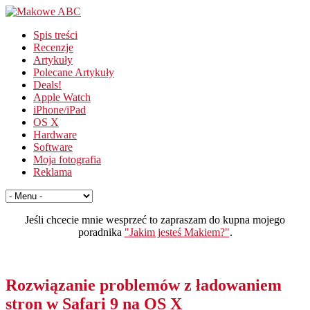
Spis treści
Recenzje
Artykuły
Polecane Artykuły
Deals!
Apple Watch
iPhone/iPad
OS X
Hardware
Software
Moja fotografia
Reklama
Jeśli chcecie mnie wesprzeć to zapraszam do kupna mojego
poradnika
"Jakim jesteś Makiem?"
.
Rozwiązanie problemów z ładowaniem
stron w Safari 9 na OS X