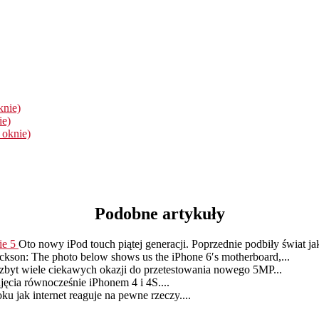
knie)
ie)
 oknie)
Podobne artykuły
ie 5
Oto nowy iPod touch piątej generacji. Poprzednie podbiły świat jak
kson: The photo below shows us the iPhone 6′s motherboard,...
zbyt wiele ciekawych okazji do przetestowania nowego 5MP...
ęcia równocześnie iPhonem 4 i 4S....
ku jak internet reaguje na pewne rzeczy....