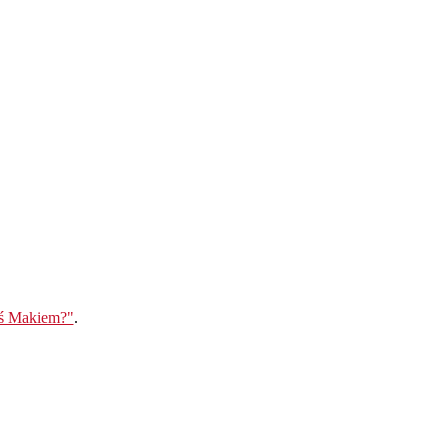
eś Makiem?"
.