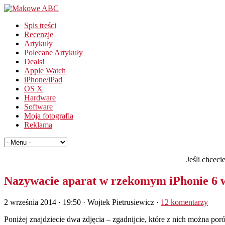
Spis treści
Recenzje
Artykuły
Polecane Artykuły
Deals!
Apple Watch
iPhone/iPad
OS X
Hardware
Software
Moja fotografia
Reklama
Jeśli chcec
Nazywacie aparat w rzekomym iPhonie 6 w
2 września 2014 · 19:50
· Wojtek Pietrusiewicz ·
12 komentarzy
Poniżej znajdziecie dwa zdjęcia – zgadnijcie, które z nich można p