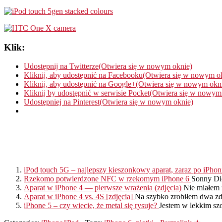
Klik:
Udostępnij na Twitterze(Otwiera się w nowym oknie)
Kliknij, aby udostępnić na Facebooku(Otwiera się w nowym o
Kliknij, aby udostępnić na Google+(Otwiera się w nowym okn
Kliknij by udostępnić w serwisie Pocket(Otwiera się w nowym
Udostępniej na Pinterest(Otwiera się w nowym oknie)
iPod touch 5G – najlepszy kieszonkowy aparat, zaraz po iPhon
Rzekomo potwierdzone NFC w rzekomym iPhone 6
Sonny Dic
Aparat w iPhone 4 — pierwsze wrażenia (zdjęcia)
Nie miałem 
Aparat w iPhone 4 vs. 4S [zdjęcia]
Na szybko zrobiłem dwa zdj
iPhone 5 – czy wiecie, że metal się rysuje?
Jestem w lekkim szo