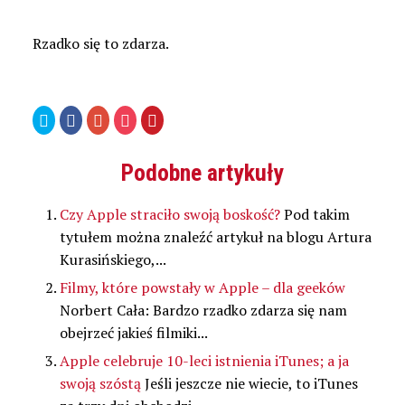
Rzadko się to zdarza.
Udostępnij
Kliknij,
Kliknij,
Kliknij
Udostępniej
na
aby
aby
by
na
Twitterze(Otwiera
udostępnić
udostępnić
udostępnić
Pinterest(Otwiera
się
na
na
w
się
w
Facebooku(Otwiera
Google+
serwisie
w
Podobne artykuły
nowym
się
(Otwiera
Pocket(Otwiera
nowym
oknie)
w
się
się
oknie)
nowym
w
w
oknie)
nowym
nowym
Czy Apple straciło swoją boskość?
Pod takim
oknie)
oknie)
tytułem można znaleźć artykuł na blogu Artura
Kurasińskiego,...
Filmy, które powstały w Apple – dla geeków
Norbert Cała: Bardzo rzadko zdarza się nam
obejrzeć jakieś filmiki...
Apple celebruje 10-leci istnienia iTunes; a ja
swoją szóstą
Jeśli jeszcze nie wiecie, to iTunes