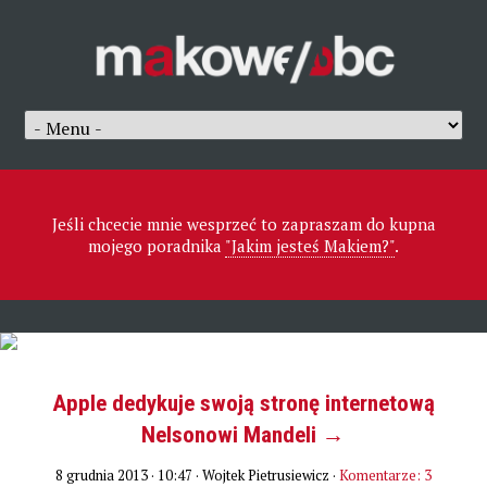
Jeśli chcecie mnie wesprzeć to zapraszam do kupna
mojego poradnika
"Jakim jesteś Makiem?"
.
Apple dedykuje swoją stronę internetową
Nelsonowi Mandeli →
8 grudnia 2013 · 10:47
· Wojtek Pietrusiewicz ·
Komentarze: 3