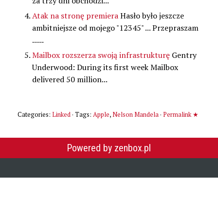
za trzy dni obchodzi...
Atak na stronę premiera
Hasło było jeszcze
ambitniejsze od mojego "12345" ... Przepraszam
......
Mailbox rozszerza swoją infrastrukturę
Gentry
Underwood: During its first week Mailbox
delivered 50 million...
Categories:
Linked
· Tags:
Apple
,
Nelson Mandela
·
Permalink ★
Powered by zenbox.pl