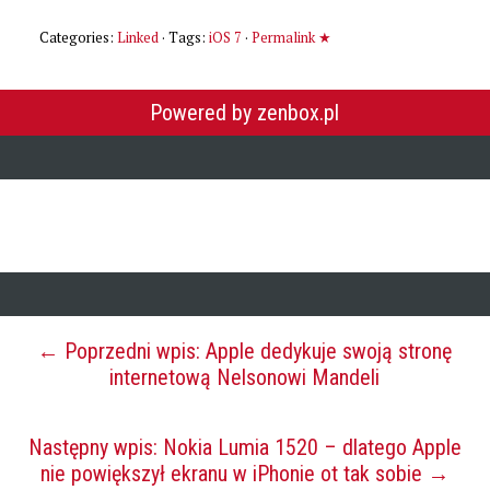
Categories:
Linked
· Tags:
iOS 7
·
Permalink ★
Powered by zenbox.pl
← Poprzedni wpis: Apple dedykuje swoją stronę
internetową Nelsonowi Mandeli
Następny wpis: Nokia Lumia 1520 – dlatego Apple
nie powiększył ekranu w iPhonie ot tak sobie →