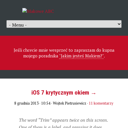
Jeśli chcecie mnie wesprzeć to zapraszam do kupna
mojego poradnika
"Jakim jesteś Makiem?"
.
iOS 7 krytycznym okiem →
8 grudnia 2013 · 10:54
· Wojtek Pietrusiewicz ·
11 komentarzy
The word “Trim” appears twice on this screen.
One of them is a label, and pressing it does