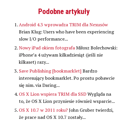
Twitterze(Otwiera
udostępnić
udostępnić
udostępnić
Pinterest(Otwiera
się
na
na
w
się
w
Facebooku(Otwiera
Google+
serwisie
w
Podobne artykuły
nowym
się
(Otwiera
Pocket(Otwiera
nowym
oknie)
w
się
się
oknie)
nowym
w
w
oknie)
nowym
nowym
Android 4.3 wprowadza TRIM dla Nexusów
oknie)
oknie)
Brian Klug: Users who have been experiencing
slow I/O performance...
Nowy iPad okiem fotografa
Miłosz Bolechowski:
iPhone’a 4 używam kilkadziesiąt (jeśli nie
kilkaset) razy...
Save Publishing [bookmarklet]
Bardzo
interesujący bookmarklet. Po prostu pobawcie
się nim. via Daring...
OS X Lion wspiera TRIM dla SSD
Wygląda na
to, że OS X Lion przyniesie również wsparcie...
OS X 10.7 w 2011 roku?
John Gruber twierdzi,
że prace nad OS X 10.7 zostały...