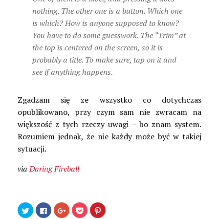
nothing. The other one is a button. Which one
is which? How is anyone supposed to know?
You have to do some guesswork. The “Trim” at
the top is centered on the screen, so it is
probably a title. To make sure, tap on it and
see if anything happens.
Zgadzam się ze wszystko co dotychczas
opublikowano, przy czym sam nie zwracam na
większość z tych rzeczy uwagi – bo znam system.
Rozumiem jednak, że nie każdy może być w takiej
sytuacji.
via
Daring Fireball
Udostępnij
Kliknij,
Kliknij,
Kliknij
Udostępniej
na
aby
aby
by
na