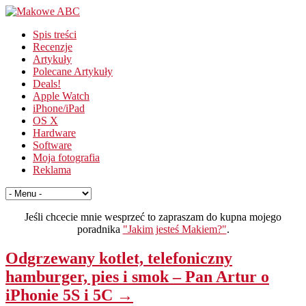
Spis treści
Recenzje
Artykuły
Polecane Artykuły
Deals!
Apple Watch
iPhone/iPad
OS X
Hardware
Software
Moja fotografia
Reklama
Jeśli chcecie mnie wesprzeć to zapraszam do kupna mojego
poradnika
"Jakim jesteś Makiem?"
.
Odgrzewany kotlet, telefoniczny
hamburger, pies i smok – Pan Artur o
iPhonie 5S i 5C →