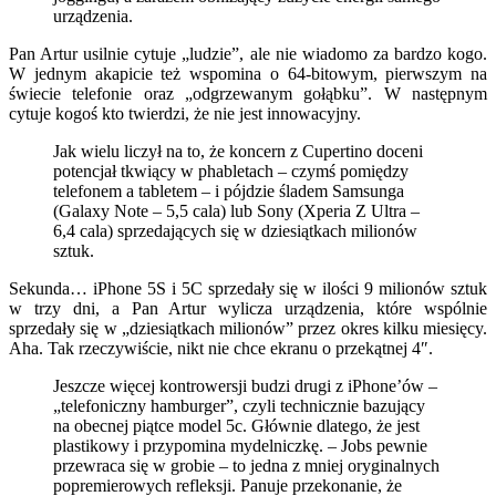
urządzenia.
Pan Artur usilnie cytuje „ludzie”, ale nie wiadomo za bardzo kogo.
W jednym akapicie też wspomina o 64-bitowym, pierwszym na
świecie telefonie oraz „odgrzewanym gołąbku”. W następnym
cytuje kogoś kto twierdzi, że nie jest innowacyjny.
Jak wielu liczył na to, że koncern z Cupertino doceni
potencjał tkwiący w phabletach – czymś pomiędzy
telefonem a tabletem – i pójdzie śladem Samsunga
(Galaxy Note – 5,5 cala) lub Sony (Xperia Z Ultra –
6,4 cala) sprzedających się w dziesiątkach milionów
sztuk.
Sekunda… iPhone 5S i 5C sprzedały się w ilości 9 milionów sztuk
w trzy dni, a Pan Artur wylicza urządzenia, które wspólnie
sprzedały się w „dziesiątkach milionów” przez okres kilku miesięcy.
Aha. Tak rzeczywiście, nikt nie chce ekranu o przekątnej 4″.
Jeszcze więcej kontrowersji budzi drugi z iPhone’ów –
„telefoniczny hamburger”, czyli technicznie bazujący
na obecnej piątce model 5c. Głównie dlatego, że jest
plastikowy i przypomina mydelniczkę. – Jobs pewnie
przewraca się w grobie – to jedna z mniej oryginalnych
popremierowych refleksji. Panuje przekonanie, że