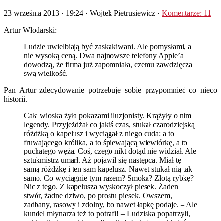
23 września 2013 · 19:24
· Wojtek Pietrusiewicz ·
Komentarze: 11
Artur Włodarski:
Ludzie uwielbiają być zaskakiwani. Ale pomysłami, a
nie wysoką ceną. Dwa najnowsze telefony Apple’a
dowodzą, że firma już zapomniała, czemu zawdzięcza
swą wielkość.
Pan Artur zdecydowanie potrzebuje sobie przypomnieć co nieco
historii.
Cała wioska żyła pokazami iluzjonisty. Krążyły o nim
legendy. Przyjeżdżał co jakiś czas, stukał czarodziejską
różdżką o kapelusz i wyciągał z niego cuda: a to
fruwającego królika, a to śpiewającą wiewiórkę, a to
puchatego węża. Coś, czego nikt dotąd nie widział. Ale
sztukmistrz umarł. Aż pojawił się następca. Miał tę
samą różdżkę i ten sam kapelusz. Nawet stukał nią tak
samo. Co wyciągnie tym razem? Smoka? Złotą rybkę?
Nic z tego. Z kapelusza wyskoczył piesek. Żaden
stwór, żadne dziwo, po prostu piesek. Owszem,
zadbany, rasowy i zdolny, bo nawet łapkę podaje. – Ale
kundel młynarza też to potrafi! – Ludziska popatrzyli,