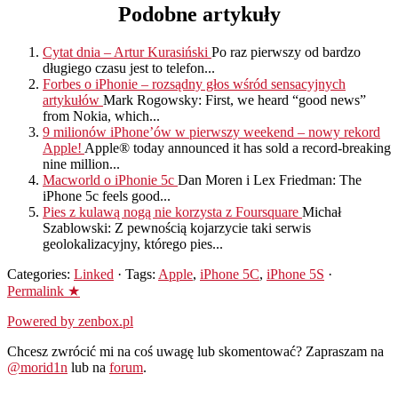
Podobne artykuły
Cytat dnia – Artur Kurasiński
Po raz pierwszy od bardzo
długiego czasu jest to telefon...
Forbes o iPhonie – rozsądny głos wśród sensacyjnych
artykułów
Mark Rogowsky: First, we heard “good news”
from Nokia, which...
9 milionów iPhone’ów w pierwszy weekend – nowy rekord
Apple!
Apple® today announced it has sold a record-breaking
nine million...
Macworld o iPhonie 5c
Dan Moren i Lex Friedman: The
iPhone 5c feels good...
Pies z kulawą nogą nie korzysta z Foursquare
Michał
Szablowski: Z pewnością kojarzycie taki serwis
geolokalizacyjny, którego pies...
Categories:
Linked
· Tags:
Apple
,
iPhone 5C
,
iPhone 5S
·
Permalink ★
Powered by zenbox.pl
Chcesz zwrócić mi na coś uwagę lub skomentować? Zapraszam na
@morid1n
lub na
forum
.