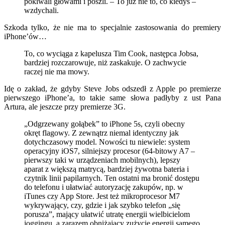
pokiwali głowami i poszli. – To już nie to, co kiedyś –
wzdychali.
Szkoda tylko, że nie ma to specjalnie zastosowania do premiery
iPhone’ów…
To, co wyciąga z kapelusza Tim Cook, następca Jobsa,
bardziej rozczarowuje, niż zaskakuje. O zachwycie
raczej nie ma mowy.
Idę o zakład, że gdyby Steve Jobs odszedł z Apple po premierze
pierwszego iPhone’a, to takie same słowa padłyby z ust Pana
Artura, ale jeszcze przy premierze 3G.
„Odgrzewany gołąbek” to iPhone 5s, czyli obecny
okręt flagowy. Z zewnątrz niemal identyczny jak
dotychczasowy model. Nowości tu niewiele: system
operacyjny iOS7, silniejszy procesor (64-bitowy A7 –
pierwszy taki w urządzeniach mobilnych), lepszy
aparat z większą matrycą, bardziej żywotna bateria i
czytnik linii papilarnych. Ten ostatni ma bronić dostępu
do telefonu i ułatwiać autoryzację zakupów, np. w
iTunes czy App Store. Jest też mikroprocesor M7
wykrywający, czy, gdzie i jak szybko telefon „się
porusza”, mający ułatwić utratę energii wielbicielom
joggingu, a zarazem obniżający zużycie energii samego