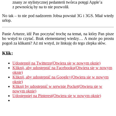
znany ze stylistycznej pedanterii twórca potęgi Apple’a
z pewnością by na to nie pozwolił.
No tak – to nie pod nadzorem Jobsa powstał 3G i 3GS. Miał wtedy
urlop.
Panie Arturze, idź Pan poczytać trochę na temat, na który Pan pisze
bo wstyd to czytać. Brak elementarnej wiedzy… A może po prostu
pogoń za klikami? Aż mi wstyd, że linkuję do tego zlepka słów.
Klik:
Udostępnij na Twitterze(Otwiera się w nowym oknie)
Kliknij, aby udostępnić na Facebooku(Otwiera się w nowym
oknie)
Kliknij, aby udostępnić na Google+(Otwiera się w nowym
oknie)
Kliknij by udostępnić w serwisie Pocket(Otwiera się w
nowym oknie)
Udostępniej na Pinterest(Otwiera się w nowym oknie)