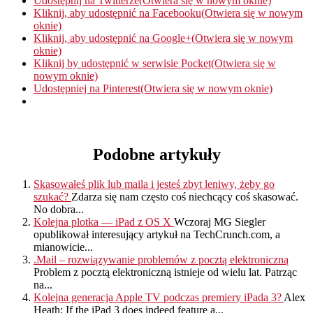
Udostępnij na Twitterze(Otwiera się w nowym oknie)
Kliknij, aby udostępnić na Facebooku(Otwiera się w nowym
oknie)
Kliknij, aby udostępnić na Google+(Otwiera się w nowym
oknie)
Kliknij by udostępnić w serwisie Pocket(Otwiera się w
nowym oknie)
Udostępniej na Pinterest(Otwiera się w nowym oknie)
Podobne artykuły
Skasowałeś plik lub maila i jesteś zbyt leniwy, żeby go
szukać?
Zdarza się nam często coś niechcący coś skasować.
No dobra...
Kolejna plotka — iPad z OS X
Wczoraj MG Siegler
opublikował interesujący artykuł na TechCrunch.com, a
mianowicie...
.Mail – rozwiązywanie problemów z pocztą elektroniczną
Problem z pocztą elektroniczną istnieje od wielu lat. Patrząc
na...
Kolejna generacja Apple TV podczas premiery iPada 3?
Alex
Heath: If the iPad 3 does indeed feature a...