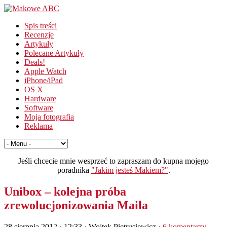
Spis treści
Recenzje
Artykuły
Polecane Artykuły
Deals!
Apple Watch
iPhone/iPad
OS X
Hardware
Software
Moja fotografia
Reklama
Jeśli chcecie mnie wesprzeć to zapraszam do kupna mojego
poradnika
"Jakim jesteś Makiem?"
.
Unibox – kolejna próba
zrewolucjonizowania Maila
28 sierpnia 2012 · 12:33
· Wojtek Pietrusiewicz ·
6 komentarzy