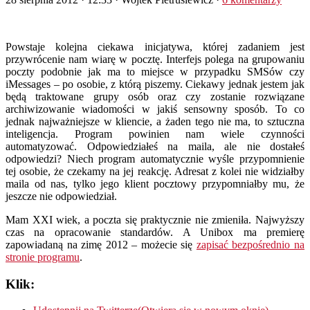
Powstaje kolejna ciekawa inicjatywa, której zadaniem jest
przywrócenie nam wiarę w pocztę. Interfejs polega na grupowaniu
poczty podobnie jak ma to miejsce w przypadku SMSów czy
iMessages – po osobie, z którą piszemy. Ciekawy jednak jestem jak
będą traktowane grupy osób oraz czy zostanie rozwiązane
archiwizowanie wiadomości w jakiś sensowny sposób. To co
jednak najważniejsze w kliencie, a żaden tego nie ma, to sztuczna
inteligencja. Program powinien nam wiele czynności
automatyzować. Odpowiedziałeś na maila, ale nie dostałeś
odpowiedzi? Niech program automatycznie wyśle przypomnienie
tej osobie, że czekamy na jej reakcję. Adresat z kolei nie widziałby
maila od nas, tylko jego klient pocztowy przypomniałby mu, że
jeszcze nie odpowiedział.
Mam XXI wiek, a poczta się praktycznie nie zmieniła. Najwyższy
czas na opracowanie standardów. A Unibox ma premierę
zapowiadaną na zimę 2012 – możecie się
zapisać bezpośrednio na
stronie programu
.
Klik: