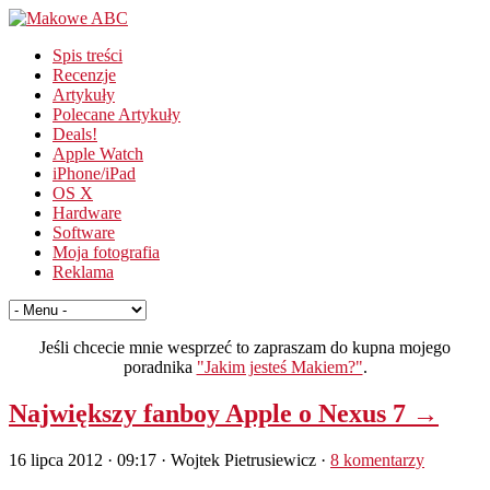
Spis treści
Recenzje
Artykuły
Polecane Artykuły
Deals!
Apple Watch
iPhone/iPad
OS X
Hardware
Software
Moja fotografia
Reklama
Jeśli chcecie mnie wesprzeć to zapraszam do kupna mojego
poradnika
"Jakim jesteś Makiem?"
.
Największy fanboy Apple o Nexus 7 →
16 lipca 2012 · 09:17
· Wojtek Pietrusiewicz ·
8 komentarzy