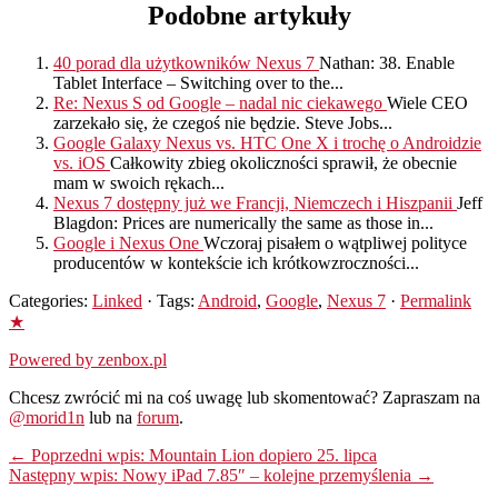
Podobne artykuły
40 porad dla użytkowników Nexus 7
Nathan: 38. Enable
Tablet Interface – Switching over to the...
Re: Nexus S od Google – nadal nic ciekawego
Wiele CEO
zarzekało się, że czegoś nie będzie. Steve Jobs...
Google Galaxy Nexus vs. HTC One X i trochę o Androidzie
vs. iOS
Całkowity zbieg okoliczności sprawił, że obecnie
mam w swoich rękach...
Nexus 7 dostępny już we Francji, Niemczech i Hiszpanii
Jeff
Blagdon: Prices are numerically the same as those in...
Google i Nexus One
Wczoraj pisałem o wątpliwej polityce
producentów w kontekście ich krótkowzroczności...
Categories:
Linked
· Tags:
Android
,
Google
,
Nexus 7
·
Permalink
★
Powered by zenbox.pl
Chcesz zwrócić mi na coś uwagę lub skomentować? Zapraszam na
@morid1n
lub na
forum
.
← Poprzedni wpis: Mountain Lion dopiero 25. lipca
Następny wpis: Nowy iPad 7.85″ – kolejne przemyślenia →