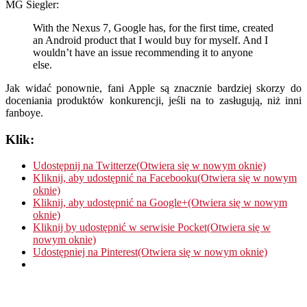
MG Siegler:
With the Nexus 7, Google has, for the first time, created
an Android product that I would buy for myself. And I
wouldn’t have an issue recommending it to anyone
else.
Jak widać ponownie, fani Apple są znacznie bardziej skorzy do
doceniania produktów konkurencji, jeśli na to zasługują, niż inni
fanboye.
Klik:
Udostępnij na Twitterze(Otwiera się w nowym oknie)
Kliknij, aby udostępnić na Facebooku(Otwiera się w nowym
oknie)
Kliknij, aby udostępnić na Google+(Otwiera się w nowym
oknie)
Kliknij by udostępnić w serwisie Pocket(Otwiera się w
nowym oknie)
Udostępniej na Pinterest(Otwiera się w nowym oknie)