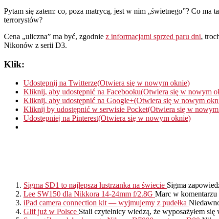
Pytam się zatem: co, poza matrycą, jest w nim „świetnego”? Co ma
terrorystów?
Cena „uliczna” ma być, zgodnie
z informacjami sprzed paru dni
, tro
Nikonów z serii D3.
Klik:
Udostępnij na Twitterze(Otwiera się w nowym oknie)
Kliknij, aby udostępnić na Facebooku(Otwiera się w nowym o
Kliknij, aby udostępnić na Google+(Otwiera się w nowym okn
Kliknij by udostępnić w serwisie Pocket(Otwiera się w nowym
Udostępniej na Pinterest(Otwiera się w nowym oknie)
Sigma SD1 to najlepsza lustrzanka na świecie
Sigma zapowiedzi
Lee SW150 dla Nikkora 14-24mm f/2.8G
Marc w komentarzu 
iPad camera connection kit — wyjmujemy z pudełka
Niedawno 
Glif już w Polsce
Stali czytelnicy wiedzą, że wyposażyłem się 