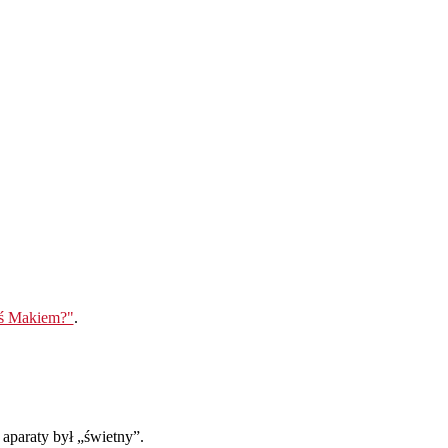
eś Makiem?"
.
 aparaty był „świetny”.