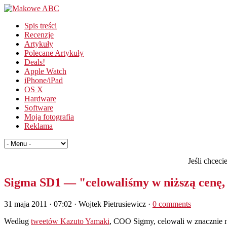
Spis treści
Recenzje
Artykuły
Polecane Artykuły
Deals!
Apple Watch
iPhone/iPad
OS X
Hardware
Software
Moja fotografia
Reklama
Jeśli chcec
Sigma SD1 — "celowaliśmy w niższą cenę, a
31 maja 2011 · 07:02
· Wojtek Pietrusiewicz ·
0 comments
Według
tweetów Kazuto Yamaki
, COO Sigmy, celowali w znacznie niż