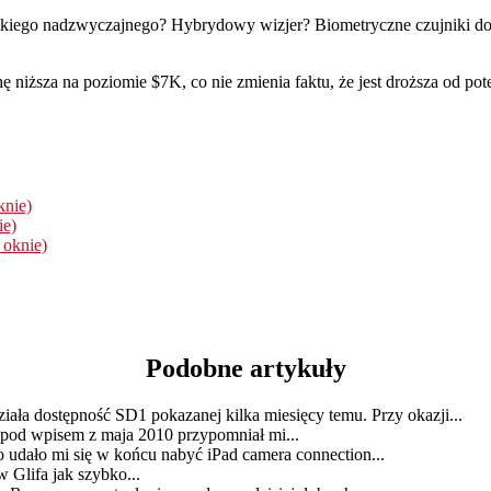
 takiego nadzwyczajnego? Hybrydowy wizjer? Biometryczne czujniki d
chę niższa na poziomie $7K, co nie zmienia faktu, że jest droższa od po
knie)
ie)
 oknie)
Podobne artykuły
ała dostępność SD1 pokazanej kilka miesięcy temu. Przy okazji...
pod wpisem z maja 2010 przypomniał mi...
udało mi się w końcu nabyć iPad camera connection...
w Glifa jak szybko...