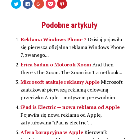
Udostępnij
Kliknij,
Kliknij,
Kliknij
Udostępniej
na
aby
aby
by
na
Twitterze(Otwiera
udostępnić
udostępnić
udostępnić
Pinterest(Otwiera
się
na
na
w
się
w
Facebooku(Otwiera
Google+
serwisie
w
nowym
się
(Otwiera
Pocket(Otwiera
nowym
Podobne artykuły
oknie)
w
się
się
oknie)
nowym
w
w
oknie)
nowym
nowym
oknie)
oknie)
Reklama Windows Phone 7
Dzisiaj pojawiła
się pierwsza oficjalna reklama Windows Phone
7, zwanego...
Erica Sadun o Motoroli Xoom
And then
there's the Xoom. The Xoom isn't a netbook...
Microsoft atakuje reklamy Apple
Microsoft
zaatakował pierwszą reklamą celowaną
przeciwko Apple – motywem przewodnim...
iPad is Electric — nowa reklama od Apple
Pojawiła się nowa reklama od Apple,
zatytułowana "iPad is electric"...
Afera korupcyjna w Apple
Kierownik