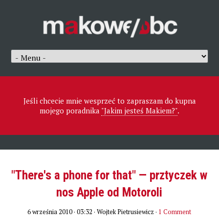
Jeśli chcecie mnie wesprzeć to zapraszam do kupna
mojego poradnika
"Jakim jesteś Makiem?"
.
"There's a phone for that" — prztyczek w
nos Apple od Motoroli
6 września 2010 · 03:32
· Wojtek Pietrusiewicz ·
1 Comment