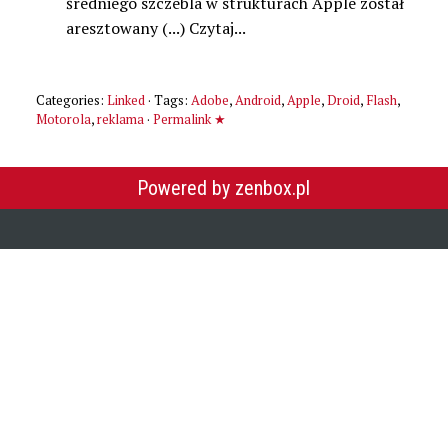
średniego szczebla w strukturach Apple został
aresztowany (...) Czytaj...
Categories:
Linked
· Tags:
Adobe
,
Android
,
Apple
,
Droid
,
Flash
,
Motorola
,
reklama
·
Permalink ★
Powered by zenbox.pl