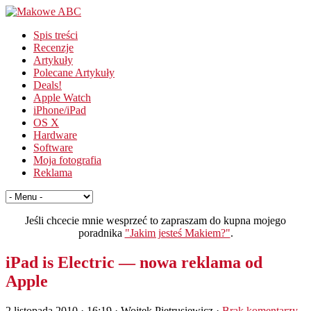
Spis treści
Recenzje
Artykuły
Polecane Artykuły
Deals!
Apple Watch
iPhone/iPad
OS X
Hardware
Software
Moja fotografia
Reklama
Jeśli chcecie mnie wesprzeć to zapraszam do kupna mojego
poradnika
"Jakim jesteś Makiem?"
.
iPad is Electric — nowa reklama od
Apple
2 listopada 2010 · 16:19
· Wojtek Pietrusiewicz ·
Brak komentarzy