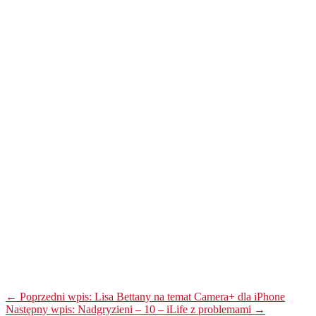
← Poprzedni wpis: Lisa Bettany na temat Camera+ dla iPhone
Następny wpis: Nadgryzieni – 10 – iLife z problemami →