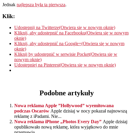
Jednak
najlepsza była ta pierwsza
.
Klik:
Udostępnij na Twitterze(Otwiera się w nowym oknie)
Kliknij, aby udostępnić na Facebooku(Otwiera się w nowym
oknie)
Kliknij, aby udostępnić na Google+(Otwiera się w nowym
oknie)
Kliknij by udostępnić w serwisie Pocket(Otwiera się w
nowym oknie)
Udostępniej na Pinterest(Otwiera się w nowym oknie)
Podobne artykuły
Nowa reklama Apple ”Hollywood” wyemitowana
podczas Oscarów
Apple dzisiaj w nocy pokazał najnowszą
reklamę z iPadami. Nie...
Nowa reklama iPhone „Photos Every Day”
Apple dzisiaj
opublikowało nową reklamę, która wyjątkowo do mnie
przemawia....