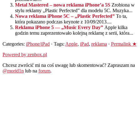
Metal Mastered – nowa reklama iPhone’a 5S
Zrobiona w
stylu reklamy „Plastic Perfected” dla modelu 5C. Muzyka...
Nowa reklama iPhone 5C – „Plastic Perfected”
To ta,
która pokazano podczas keynote z 10/09/2013....
Reklama iPhone 5 — „Music Every Day”
Apple kilka
godzin temu zaprezentowało kolejną reklamę z serii, która...
Categories:
iPhone/iPad
· Tags:
Apple
,
iPad
,
reklama
·
Permalink ★
Powered by zenbox.pl
Chcesz zwrócić mi na coś uwagę lub skomentować? Zapraszam na
@morid1n
lub na
forum
.