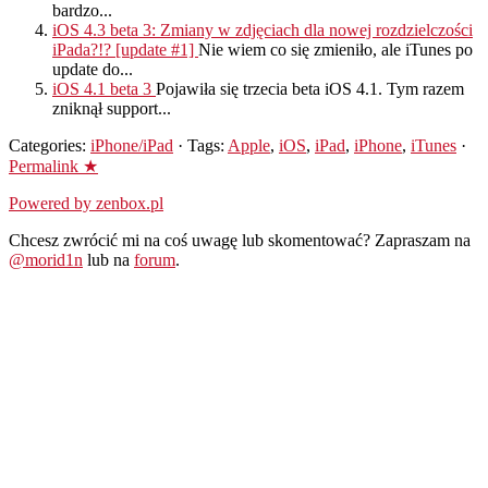
bardzo...
iOS 4.3 beta 3: Zmiany w zdjęciach dla nowej rozdzielczości
iPada?!? [update #1]
Nie wiem co się zmieniło, ale iTunes po
update do...
iOS 4.1 beta 3
Pojawiła się trzecia beta iOS 4.1. Tym razem
zniknął support...
Categories:
iPhone/iPad
· Tags:
Apple
,
iOS
,
iPad
,
iPhone
,
iTunes
·
Permalink ★
Powered by zenbox.pl
Chcesz zwrócić mi na coś uwagę lub skomentować? Zapraszam na
@morid1n
lub na
forum
.