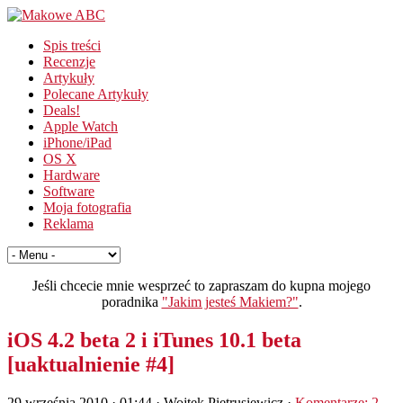
Spis treści
Recenzje
Artykuły
Polecane Artykuły
Deals!
Apple Watch
iPhone/iPad
OS X
Hardware
Software
Moja fotografia
Reklama
Jeśli chcecie mnie wesprzeć to zapraszam do kupna mojego
poradnika
"Jakim jesteś Makiem?"
.
iOS 4.2 beta 2 i iTunes 10.1 beta
[uaktualnienie #4]
29 września 2010 · 01:44
· Wojtek Pietrusiewicz ·
Komentarze: 2