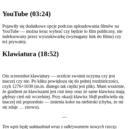
YouTube (03:24)
Pojawiły się dodatkowe opcje podczas uploadowania filmów na
YouTube — można teraz wybrać czy będzie to film publiczny, nie
indeksowany przez wyszukiwarkę (wymagany link do filmu) czy
też prywatny.
Klawiatura (18:52)
Oto screenshot klawiatury — oceńcie swoimi oczyma czy jest
inaczej czy nie. Po kliku powiększa się do pełnej rozdzielczości,
czyli 1276×1030 (m.in. dlatego tak ciężki jest plik). Mam wrażenie,
że gradient
za
klawiszami jest ciut inny oraz że same klawisza mają
głębszy
cień niż wcześniej. Przy okazji klawisz
Shift
podświetla się
inaczej niż poprzednio — zmienia kolor na niebieski (chyba, że mi
się zdaje … znowu).
—
Ten wpis będę uaktualniał wraz z odkrywaniem nowych rzeczy.