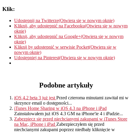
Klik:
Udostępnij na Twitterze(Otwiera się w nowym oknie)
Kliknij, aby udostępnić na Facebooku(Otwiera się w nowym
oknie)
Kliknij, aby udostępnić na Google+(Otwiera się w nowym
oknie)
Kliknij by udostępnić w serwisie Pocket(Otwiera się w
nowym oknie)
Udostępniej na Pinterest(Otwiera się w nowym oknie)
Podobne artykuły
iOS 4.2 beta 3 już jest
Przed czteroma minutami zawitał mi w
skrzynce email o dostępności...
iTunes Home Sharing w iOS 4.3 na iPhone i iPad
Zainstalowałem już iOS 4.3 GM na iPhone'ie 4 i iPadzie...
Zabezpiecz się przed niechcianymi zakupami w iTunes Store
na Mac, iPhone i iPad
Zabezpieczyłem się przed
niechcianymi zakupami poprzez niedbały kliknięcie w