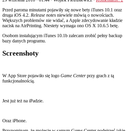
Przed paroma minutami pojawiły się nowe bety iTunes 10.1 oraz
druga iOS 4.2.
Release notes
niewiele mówią o nowościach.
Większych problemów nie widać, a Apple zdecydowanie kładzie
nacisk na AirPrinting. Niestety wymaga ono OS X 10.6.5 betę.
Osobom instalującym iTunes 10.1b zalecam zrobić pełny backup
bazy danych programu.
Screenshoty
W App Store pojawiło się logo
Game Center
przy grach z tą
funkcjonalnością.
Jest już też na iPadzie.
Oraz iPhone.
Przypominam, że możecie w samym
Game Center
podejrzeć jakie