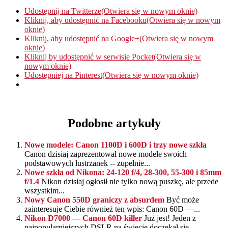
Udostępnij na Twitterze(Otwiera się w nowym oknie)
Kliknij, aby udostępnić na Facebooku(Otwiera się w nowym
oknie)
Kliknij, aby udostępnić na Google+(Otwiera się w nowym
oknie)
Kliknij by udostępnić w serwisie Pocket(Otwiera się w
nowym oknie)
Udostępniej na Pinterest(Otwiera się w nowym oknie)
Podobne artykuły
Nowe modele: Canon 1100D i 600D i trzy nowe szkła
Canon dzisiaj zaprezentował nowe modele swoich
podstawowych lustrzanek -- zupełnie...
Nowe szkła od Nikona: 24-120 f/4, 28-300, 55-300 i 85mm
f/1.4
Nikon dzisiaj ogłosił nie tylko nową puszkę, ale przede
wszystkim...
Nowy Canon 550D graniczy z absurdem
Być może
zainteresuje Ciebie również ten wpis: Canon 60D —...
Nikon D7000 — Canon 60D killer
Już jest! Jeden z
najpopularniejszych DSLR na świecie doczekał się...