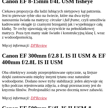
Canon EF 8-15mm f/4L USM fisheye
Ciekawa propozycja dla ludzi lubiących nietypowy kąt patrzenia.
Jest to pierwsze rybie oko na świecie, które ma dwa tryby
nanoszenia światła na matrycę:
circular
i
full frame
, czyli umożliwia
kadrowanie okrągłe (z czarnymi brzegami) jak i wypełniające całą
klatkę. Te cechy ujawniają się oczywiście na pełnoklatkowej
matrycy. Poza tym mamy stałe światło i konstrukcyjną klasę L wraz
z wodoodpornością.
Więcej informacji:
DPReview
Canon EF 300mm f/2.8 L IS II USM & EF
400mm f/2.8L IS II USM
Oba obiektywy zostały przeprojektowane optycznie, są lżejsze
dzięki zastosowaniu między innymi tytanu oraz naturalnie
wodoodporne. Dodano nowe tryby stabilizacji: jeden aktywuje się
tylko podczas rejestrowania zdjęcia, a drugi przeznaczony jest do
kręcenia filmów. Profesjonaliści na pewno docenią nowe zabawki.
Więcej informacji:
DPReview