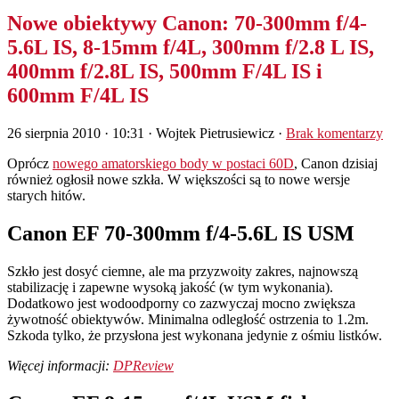
Nowe obiektywy Canon: 70-300mm f/4-
5.6L IS, 8-15mm f/4L, 300mm f/2.8 L IS,
400mm f/2.8L IS, 500mm F/4L IS i
600mm F/4L IS
26 sierpnia 2010 · 10:31
· Wojtek Pietrusiewicz ·
Brak komentarzy
Oprócz
nowego amatorskiego body w postaci 60D
, Canon dzisiaj
również ogłosił nowe szkła. W większości są to nowe wersje
starych hitów.
Canon EF 70-300mm f/4-5.6L IS USM
Szkło jest dosyć ciemne, ale ma przyzwoity zakres, najnowszą
stabilizację i zapewne wysoką jakość (w tym wykonania).
Dodatkowo jest wodoodporny co zazwyczaj mocno zwiększa
żywotność obiektywów. Minimalna odległość ostrzenia to 1.2m.
Szkoda tylko, że przysłona jest wykonana jedynie z ośmiu listków.
Więcej informacji:
DPReview