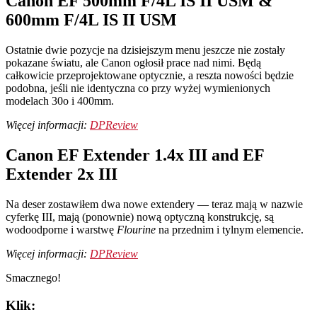
Canon EF 500mm F/4L IS II USM &
600mm F/4L IS II USM
Ostatnie dwie pozycje na dzisiejszym menu jeszcze nie zostały
pokazane światu, ale Canon ogłosił prace nad nimi. Będą
całkowicie przeprojektowane optycznie, a reszta nowości będzie
podobna, jeśli nie identyczna co przy wyżej wymienionych
modelach 30o i 400mm.
Więcej informacji:
DPReview
Canon EF Extender 1.4x III and EF
Extender 2x III
Na deser zostawiłem dwa nowe extendery — teraz mają w nazwie
cyferkę III, mają (ponownie) nową optyczną konstrukcję, są
wodoodporne i warstwę
Flourine
na przednim i tylnym elemencie.
Więcej informacji:
DPReview
Smacznego!
Klik: