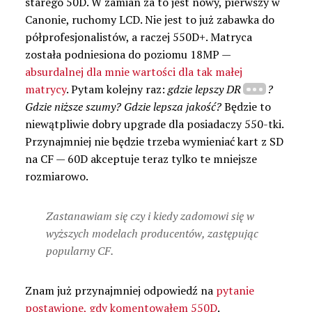
starego 50D. W zamian za to jest nowy, pierwszy w
Canonie, ruchomy LCD. Nie jest to już zabawka do
półprofesjonalistów, a raczej 550D+. Matryca
została podniesiona do poziomu 18MP —
absurdalnej dla mnie wartości dla tak małej
matrycy
. Pytam kolejny raz:
gdzie lepszy DR
?
Gdzie niższe szumy? Gdzie lepsza jakość?
Będzie to
niewątpliwie dobry upgrade dla posiadaczy 550-tki.
Przynajmniej nie będzie trzeba wymieniać kart z SD
na CF — 60D akceptuje teraz tylko te mniejsze
rozmiarowo.
Zastanawiam się czy i kiedy zadomowi się w
wyższych modelach producentów, zastępując
popularny CF.
Znam już przynajmniej odpowiedź na
pytanie
postawione, gdy komentowałem 550D
.