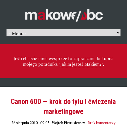
Jeśli chcecie mnie wesprzeć to zapraszam do kupna
mojego poradnika
"Jakim jesteś Makiem?"
.
Canon 60D — krok do tyłu i ćwiczenia
marketingowe
26 sierpnia 2010 · 09:03
· Wojtek Pietrusiewicz ·
Brak komentarzy