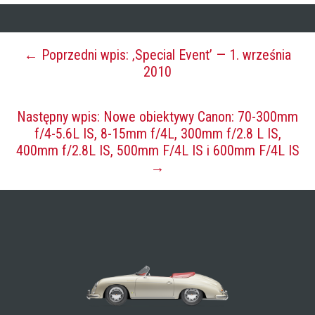
← Poprzedni wpis: ‚Special Event’ — 1. września
2010
Następny wpis: Nowe obiektywy Canon: 70-300mm
f/4-5.6L IS, 8-15mm f/4L, 300mm f/2.8 L IS,
400mm f/2.8L IS, 500mm F/4L IS i 600mm F/4L IS
→