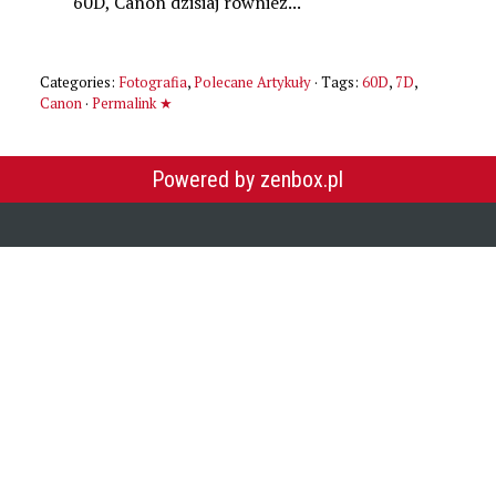
60D, Canon dzisiaj również...
Categories:
Fotografia
,
Polecane Artykuły
· Tags:
60D
,
7D
,
Canon
·
Permalink ★
Powered by zenbox.pl