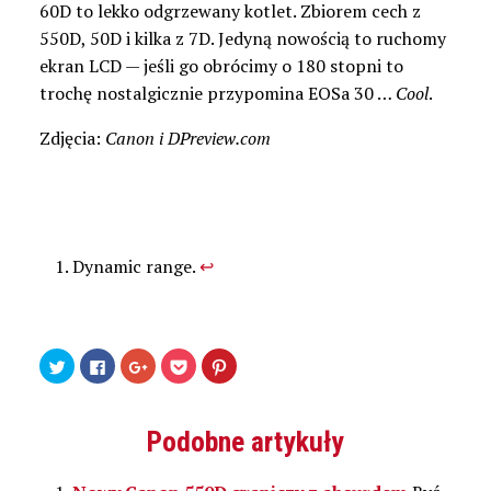
60D to lekko odgrzewany kotlet. Zbiorem cech z
550D, 50D i kilka z 7D. Jedyną nowością to ruchomy
ekran LCD — jeśli go obrócimy o 180 stopni to
trochę nostalgicznie przypomina EOSa 30 …
Cool
.
Zdjęcia:
Canon i DPreview.com
Dynamic range.
↩
Udostępnij
Kliknij,
Kliknij,
Kliknij
Udostępniej
na
aby
aby
by
na
Twitterze(Otwiera
udostępnić
udostępnić
udostępnić
Pinterest(Otwiera
się
na
na
w
się
w
Facebooku(Otwiera
Google+
serwisie
w
nowym
się
(Otwiera
Pocket(Otwiera
nowym
Podobne artykuły
oknie)
w
się
się
oknie)
nowym
w
w
oknie)
nowym
nowym
oknie)
oknie)