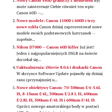
Nowy Canon 550D graniczy z absurdem
Być
może zainteresuje Ciebie również ten wpis:
Canon 60D —...
Nowe modele: Canon 1100D i 600D i trzy
nowe szkła
Canon dzisiaj zaprezentował nowe
modele swoich podstawowych lustrzanek --
zupełnie...
Nikon D7000 — Canon 60D killer
Już jest!
Jeden z najpopularniejszych DSLR na świecie
doczekał się...
Uaktualnienia: iMovie 8.0.6 i drukarki Canon
W skrzynce Software Update pojawiły się dzisiaj
rano (przynajmniej u...
Nowe obiektywy Canon: 70-300mm f/4-5.6L
IS, 8-15mm f/4L, 300mm f/2.8 L IS, 400mm
f/2.8L IS, 500mm F/4L IS i 600mm F/4L IS
Oprócz nowego amatorskiego body w postaci