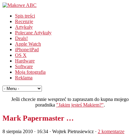
Spis treści
Recenzje
Artykuły
Polecane Artykuły
Deals!
Apple Watch
iPhone/iPad
OS X
Hardware
Software
Moja fotografia
Reklama
Jeśli chcecie mnie wesprzeć to zapraszam do kupna mojego
poradnika
"Jakim jesteś Makiem?"
.
Mark Papermaster …
8 sierpnia 2010 · 16:34
· Wojtek Pietrusiewicz ·
2 komentarze