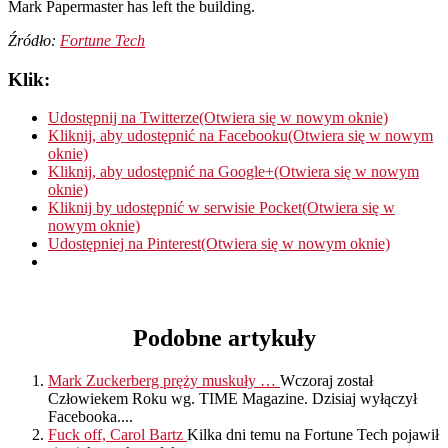
Mark Papermaster has left the building.
Źródło:
Fortune Tech
Klik:
Udostępnij na Twitterze(Otwiera się w nowym oknie)
Kliknij, aby udostępnić na Facebooku(Otwiera się w nowym
oknie)
Kliknij, aby udostępnić na Google+(Otwiera się w nowym
oknie)
Kliknij by udostępnić w serwisie Pocket(Otwiera się w
nowym oknie)
Udostępniej na Pinterest(Otwiera się w nowym oknie)
Podobne artykuły
Mark Zuckerberg pręży muskuły …
Wczoraj został
Człowiekem Roku wg. TIME Magazine. Dzisiaj wyłączył
Facebooka....
Fuck off, Carol Bartz
Kilka dni temu na Fortune Tech pojawił