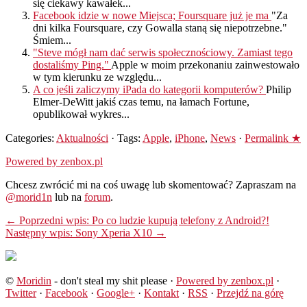
się ciekawy kawałek...
Facebook idzie w nowe Miejsca; Foursquare już je ma
"Za
dni kilka Foursquare, czy Gowalla staną się niepotrzebne."
Śmiem...
"Steve mógł nam dać serwis społecznościowy. Zamiast tego
dostaliśmy Ping."
Apple w moim przekonaniu zainwestowało
w tym kierunku ze względu...
A co jeśli zaliczymy iPada do kategorii komputerów?
Philip
Elmer-DeWitt jakiś czas temu, na łamach Fortune,
opublikował wykres...
Categories:
Aktualności
· Tags:
Apple
,
iPhone
,
News
·
Permalink ★
Powered by zenbox.pl
Chcesz zwrócić mi na coś uwagę lub skomentować? Zapraszam na
@morid1n
lub na
forum
.
← Poprzedni wpis: Po co ludzie kupują telefony z Android?!
Następny wpis: Sony Xperia X10 →
©
Moridin
- don't steal my shit please ·
Powered by zenbox.pl
·
Twitter
·
Facebook
·
Google+
·
Kontakt
·
RSS
·
Przejdź na górę