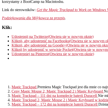
korzystamy z BootCamp na Macintoshu.
Link do sterowników:
Get the Magic Trackpad to Work on Windows 
Podziękowania dla M@kowca za przepis
.
Klik:
Udostępnij na Twitterze(Otwiera się w nowym oknie)
Kliknij, aby udostępnić na Facebooku(Otwiera się w nowym o
Kliknij, aby udostępnić na Google+(Otwiera się w nowym okn
Kliknij by udostępnić w serwisie Pocket(Otwiera się w nowym
Udostępniej na Pinterest(Otwiera się w nowym oknie)
Magic Trackpad
Premiera Magic Trackpad jest dla mnie co najm
Ceny Magic Mouse 2, Magic Trackpad 2 i Magic Keyboard
No
Magic Trackpad – 111 dni na komplecie baterii Duracell
Nie mi
Magic Trackpad 2, Magic Mouse 2 i Magic Keyboard w kodz
Magic Trackpad – 172 dni na komplecie baterii Duracell
Dzisia