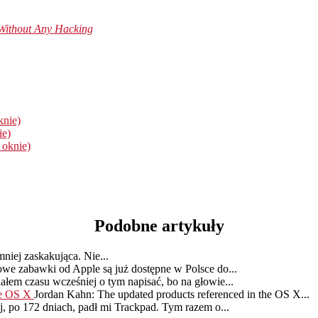
Without Any Hacking
knie)
ie)
 oknie)
Podobne artykuły
niej zaskakująca. Nie...
we zabawki od Apple są już dostępne w Polsce do...
ałem czasu wcześniej o tym napisać, bo na głowie...
ie OS X
Jordan Kahn: The updated products referenced in the OS X...
j, po 172 dniach, padł mi Trackpad. Tym razem o...