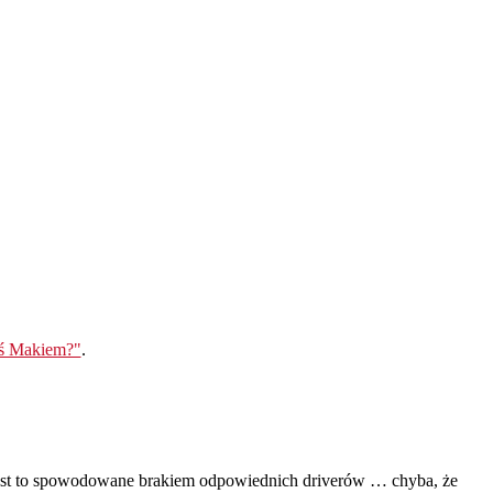
eś Makiem?"
.
 jest to spowodowane brakiem odpowiednich driverów … chyba, że