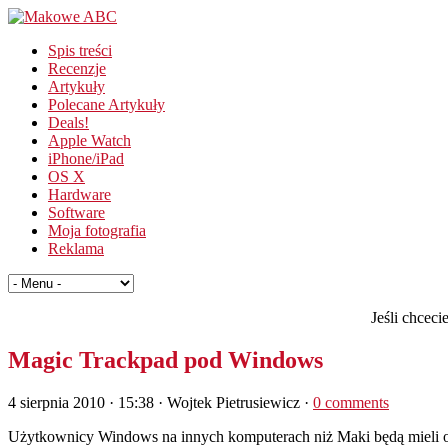
Spis treści
Recenzje
Artykuły
Polecane Artykuły
Deals!
Apple Watch
iPhone/iPad
OS X
Hardware
Software
Moja fotografia
Reklama
Jeśli chcec
Magic Trackpad pod Windows
4 sierpnia 2010 · 15:38
· Wojtek Pietrusiewicz ·
0 comments
Użytkownicy Windows na innych komputerach niż Maki będą mieli 