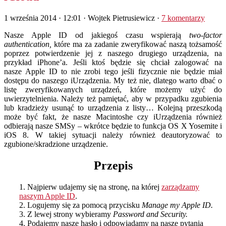
1 września 2014 · 12:01
· Wojtek Pietrusiewicz ·
7 komentarzy
N
asze Apple ID od jakiegoś czasu wspierają
two-factor
authentication,
które ma za zadanie zweryfikować naszą tożsamość
poprzez potwierdzenie jej z naszego drugiego urządzenia, na
przykład iPhone’a. Jeśli ktoś będzie się chciał zalogować na
nasze Apple ID to nie zrobi tego jeśli fizycznie nie będzie miał
dostępu do naszego iUrządzenia. My też nie, dlatego warto dbać o
listę zweryfikowanych urządzeń, które możemy użyć do
uwierzytelnienia. Należy też pamiętać, aby w przypadku zgubienia
lub kradzieży usunąć to urządzenia z listy… Kolejną przeszkodą
może być fakt, że nasze Macintoshe czy iUrządzenia również
odbierają nasze SMSy – wkrótce będzie to funkcja OS X Yosemite i
iOS 8. W takiej sytuacji należy również deautoryzować to
zgubione/skradzione urządzenie.
Przepis
1. Najpierw udajemy się na stronę, na której
zarządzamy
naszym Apple ID
.
2. Logujemy się za pomocą przycisku
Manage my Apple ID.
3. Z lewej strony wybieramy
Password and Security.
4. Podajemy nasze hasło i odpowiadamy na nasze pytania