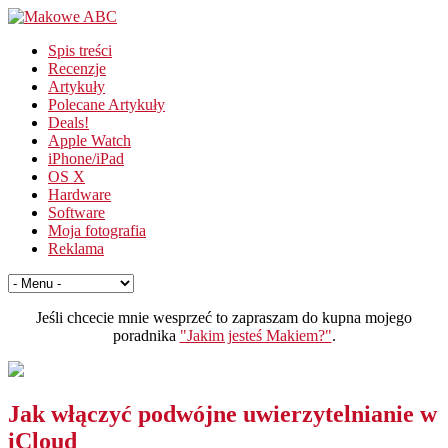
Spis treści
Recenzje
Artykuły
Polecane Artykuły
Deals!
Apple Watch
iPhone/iPad
OS X
Hardware
Software
Moja fotografia
Reklama
Jeśli chcecie mnie wesprzeć to zapraszam do kupna mojego
poradnika
"Jakim jesteś Makiem?"
.
Jak włączyć podwójne uwierzytelnianie w
iCloud