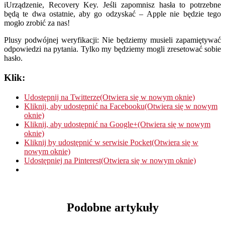
iUrządzenie, Recovery Key. Jeśli zapomnisz hasła to potrzebne
będą te dwa ostatnie, aby go odzyskać – Apple nie będzie tego
mogło zrobić za nas!
Plusy podwójnej weryfikacji: Nie będziemy musieli zapamiętywać
odpowiedzi na pytania. Tylko my będziemy mogli zresetować sobie
hasło.
Klik:
Udostępnij na Twitterze(Otwiera się w nowym oknie)
Kliknij, aby udostępnić na Facebooku(Otwiera się w nowym
oknie)
Kliknij, aby udostępnić na Google+(Otwiera się w nowym
oknie)
Kliknij by udostępnić w serwisie Pocket(Otwiera się w
nowym oknie)
Udostępniej na Pinterest(Otwiera się w nowym oknie)
Podobne artykuły