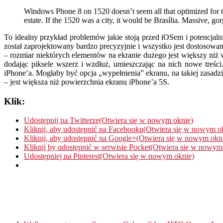
Windows Phone 8 on 1520 doesn’t seem all that optimized for th
estate. If the 1520 was a city, it would be Brasília. Massive, 
To idealny przykład problemów jakie stoją przed iOSem i potencjal
został zaprojektowany bardzo precyzyjnie i wszystko jest dostosow
– rozmiar niektórych elementów na ekranie dużego jest większy niż w
dodając piksele wszerz i wzdłuż, umieszczając na nich nowe treści
iPhone’a. Mogłaby być opcja „wypełnienia” ekranu, na takiej zasadzie
– jest większa niż powierzchnia ekranu iPhone’a 5S.
Klik:
Udostępnij na Twitterze(Otwiera się w nowym oknie)
Kliknij, aby udostępnić na Facebooku(Otwiera się w nowym o
Kliknij, aby udostępnić na Google+(Otwiera się w nowym okn
Kliknij by udostępnić w serwisie Pocket(Otwiera się w nowym
Udostępniej na Pinterest(Otwiera się w nowym oknie)