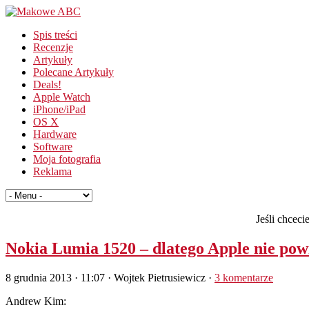
Spis treści
Recenzje
Artykuły
Polecane Artykuły
Deals!
Apple Watch
iPhone/iPad
OS X
Hardware
Software
Moja fotografia
Reklama
Jeśli chcec
Nokia Lumia 1520 – dlatego Apple nie pow
8 grudnia 2013 · 11:07
· Wojtek Pietrusiewicz ·
3 komentarze
Andrew Kim: