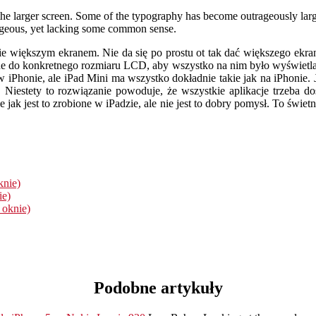
e larger screen. Some of the typography has become outrageously large
gorgeous, yet lacking some common sense.
nie większym ekranem. Nie da się po prostu ot tak dać większego ekra
ane do konkretnego rozmiaru LCD, aby wszystko na nim było wyświetl
 iPhonie, ale iPad Mini ma wszystko dokładnie takie jak na iPhonie. J
. Niestety to rozwiązanie powoduje, że wszystkie aplikacje trzeba do
 jak jest to zrobione w iPadzie, ale nie jest to dobry pomysł. To świe
knie)
ie)
 oknie)
Podobne artykuły