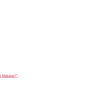
eś Makiem?"
.