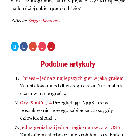
wiek też mógł mieć na to wpływ. A Wy? Którą część
najbardziej sobie upodobaliście?
Zdjęcie:
Sergey Semenov
Udostępnij
Kliknij,
Kliknij,
Kliknij
Udostępniej
na
aby
aby
by
na
Twitterze(Otwiera
udostępnić
udostępnić
udostępnić
Pinterest(Otwiera
się
na
na
w
się
w
Facebooku(Otwiera
Google+
serwisie
w
Podobne artykuły
nowym
się
(Otwiera
Pocket(Otwiera
nowym
oknie)
w
się
się
oknie)
nowym
w
w
oknie)
nowym
nowym
Threes – jedna z najlepszych gier w jaką grałem
oknie)
oknie)
Zainstalowana od dłuższego czasu. Nie miałem
czasu w nią pograć....
Gry: SimCity 4
Przeglądając AppStore w
poszukiwaniu nowego zabijacza czasu, gdy
człowiek siedzi...
Jedna genialna i jedna tragiczna rzecz w iOS 7
Napisałbym niechcący, ale zrobiłem to w końcu