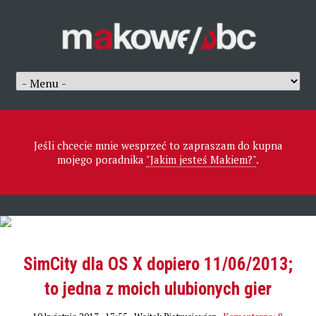
Jeśli chcecie mnie wesprzeć to zapraszam do kupna
mojego poradnika
"Jakim jesteś Makiem?"
.
SimCity dla OS X dopiero 11/06/2013;
to jedna z moich ulubionych gier