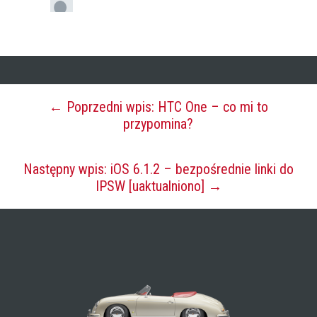
← Poprzedni wpis: HTC One – co mi to
przypomina?
Następny wpis: iOS 6.1.2 – bezpośrednie linki do
IPSW [uaktualniono] →