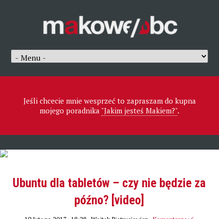
Jeśli chcecie mnie wesprzeć to zapraszam do kupna
mojego poradnika
"Jakim jesteś Makiem?"
.
Ubuntu dla tabletów – czy nie będzie za
późno? [video]