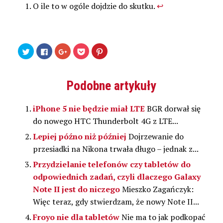
O ile to w ogóle dojdzie do skutku.
↩
Udostępnij
Kliknij,
Kliknij,
Kliknij
Udostępniej
na
aby
aby
by
na
Twitterze(Otwiera
udostępnić
udostępnić
udostępnić
Pinterest(Otwiera
się
na
na
w
się
w
Facebooku(Otwiera
Google+
serwisie
w
nowym
się
(Otwiera
Pocket(Otwiera
nowym
Podobne artykuły
oknie)
w
się
się
oknie)
nowym
w
w
oknie)
nowym
nowym
oknie)
oknie)
iPhone 5 nie będzie miał LTE
BGR dorwał się
do nowego HTC Thunderbolt 4G z LTE...
Lepiej późno niż później
Dojrzewanie do
przesiadki na Nikona trwała długo – jednak z...
Przydzielanie telefonów czy tabletów do
odpowiednich zadań, czyli dlaczego Galaxy
Note II jest do niczego
Mieszko Zagańczyk:
Więc teraz, gdy stwierdzam, że nowy Note II...
Froyo nie dla tabletów
Nie ma to jak podkopać