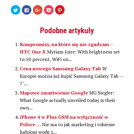
Udostępnij
Kliknij,
Kliknij,
Kliknij
Udostępniej
na
aby
aby
by
na
Twitterze(Otwiera
udostępnić
udostępnić
udostępnić
Pinterest(Otwiera
się
na
na
w
się
w
Facebooku(Otwiera
Google+
serwisie
w
nowym
się
(Otwiera
Pocket(Otwiera
nowym
Podobne artykuły
oknie)
w
się
się
oknie)
nowym
w
w
oknie)
nowym
nowym
oknie)
oknie)
Kompromisy, na które się nie zgadzam –
HTC One X
Myriam Joire: With brightness set
to 50 percent, WiFi on...
Cena nowego Samsung Galaxy Tab
W
Europie można już kupić Samsung Galaxy Tab --
7"...
Mapowe zmartwienie Google
MG Siegler:
What Google actually unveiled today is their
own...
iPhone 4 w Plus GSM na wyłączność w
Polsce …
Nie ma to jak marketing i robienie
ludziom wodę z...