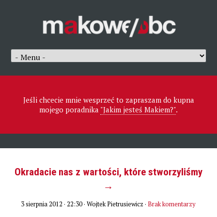
Jeśli chcecie mnie wesprzeć to zapraszam do kupna
mojego poradnika
"Jakim jesteś Makiem?"
.
Okradacie nas z wartości, które stworzyliśmy
→
3 sierpnia 2012 · 22:30
· Wojtek Pietrusiewicz ·
Brak komentarzy