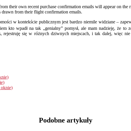
om their own recent purchase confirmation emails will appear on the righ
es drawn from their flight confirmation emails.
ości w kontekście publicznym jest bardzo niemile widziane – zapew
iem kto wpadł na tak „genialny” pomysł, ale mam nadzieję, że to 
 rejestruję się w różnych dziwnych miejscach, i tak dalej, więc nie
knie)
ie)
 oknie)
Podobne artykuły