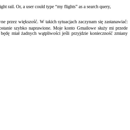
t rail. Or, a user could type “my flights” as a search query,
ne przez większość. W takich sytuacjach zaczynam się zastanawiać:
zostanie szybko naprawione. Moje konto Gmailowe służy mi przede
 będę miał żadnych wątpliwości jeśli przyjdzie konieczność zmiany