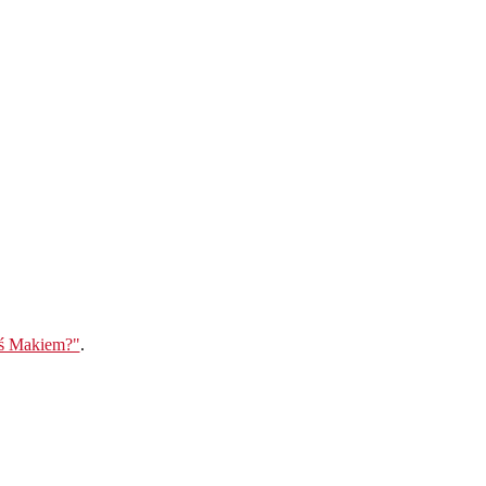
eś Makiem?"
.