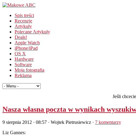
Spis treści
Recenzje
Artykuły
Polecane Artykuły
Deals!
Apple Watch
iPhone/iPad
OS X
Hardware
Software
Moja fotografia
Reklama
Jeśli chcec
Nasza własna poczta w wynikach wyszuki
9 sierpnia 2012 · 08:57
· Wojtek Pietrusiewicz ·
7 komentarzy
Liz Gannes: