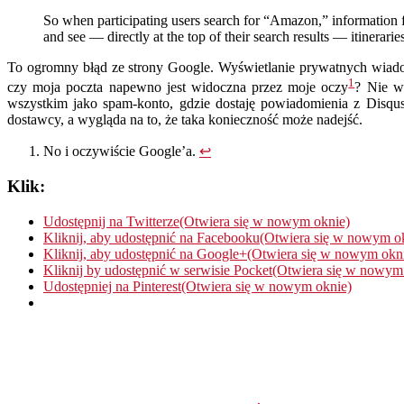
So when participating users search for “Amazon,” information fr
and see — directly at the top of their search results — itinerari
To ogromny błąd ze strony Google. Wyświetlanie prywatnych wiadom
1
czy moja poczta napewno jest widoczna przez moje oczy
? Nie w
wszystkim jako spam-konto, gdzie dostaję powiadomienia z Disqus,
dostawcy, a wygląda na to, że taka konieczność może nadejść.
No i oczywiście Google’a.
↩
Klik:
Udostępnij na Twitterze(Otwiera się w nowym oknie)
Kliknij, aby udostępnić na Facebooku(Otwiera się w nowym o
Kliknij, aby udostępnić na Google+(Otwiera się w nowym okn
Kliknij by udostępnić w serwisie Pocket(Otwiera się w nowym
Udostępniej na Pinterest(Otwiera się w nowym oknie)