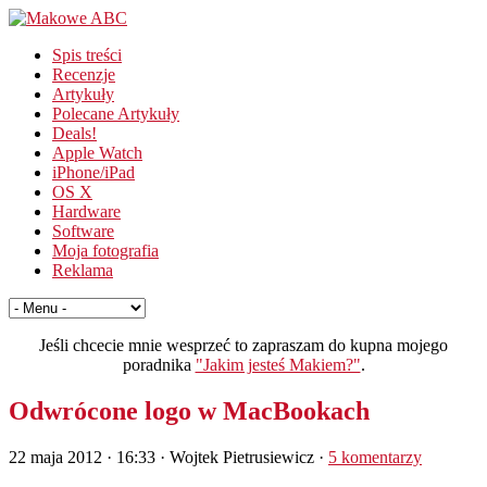
Spis treści
Recenzje
Artykuły
Polecane Artykuły
Deals!
Apple Watch
iPhone/iPad
OS X
Hardware
Software
Moja fotografia
Reklama
Jeśli chcecie mnie wesprzeć to zapraszam do kupna mojego
poradnika
"Jakim jesteś Makiem?"
.
Odwrócone logo w MacBookach
22 maja 2012 · 16:33
· Wojtek Pietrusiewicz ·
5 komentarzy