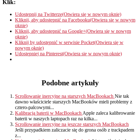
Klik:
Udostępnij na Twitterze(Otwiera się w nowym oknie)
Kliknij, aby udostępnić na Facebooku(Otwiera się w nowym
oknie)
Kliknij, aby udostępnić na Google+(Otwiera się w nowym
oknie)
Kliknij by udostępnić w serwisie Pocket(Otwiera się w
nowym oknie)
Udostępniej na Pinterest(Otwiera się w nowym oknie)
Podobne artykuły
Scrollowanie inercyjne na starszych MacBookach
Nie tak
dawno właściciele starszych MacBooków mieli problemy z
cztero-palcowymi...
Kalibracja baterii w MacBookach
Apple zaleca kalibrowanie
baterii w naszych laptopach raz na kilka...
Scrollowanie inercyjne na jeszcze starszych MacBookach
Jeśli przypadkiem zaliczacie się do grona osób z trackpadem
z...