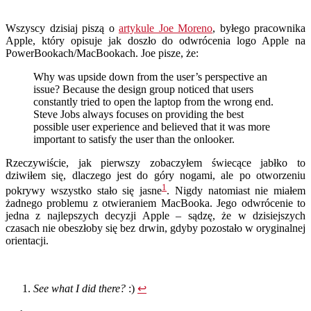
Wszyscy dzisiaj piszą o
artykule Joe Moreno
, byłego pracownika
Apple, który opisuje jak doszło do odwrócenia logo Apple na
PowerBookach/MacBookach. Joe pisze, że:
Why was upside down from the user’s perspective an
issue? Because the design group noticed that users
constantly tried to open the laptop from the wrong end.
Steve Jobs always focuses on providing the best
possible user experience and believed that it was more
important to satisfy the user than the onlooker.
Rzeczywiście, jak pierwszy zobaczyłem świecące jabłko to
dziwiłem się, dlaczego jest do góry nogami, ale po otworzeniu
1
pokrywy wszystko stało się jasne
. Nigdy natomiast nie miałem
żadnego problemu z otwieraniem MacBooka. Jego odwrócenie to
jedna z najlepszych decyzji Apple – sądzę, że w dzisiejszych
czasach nie obeszłoby się bez drwin, gdyby pozostało w oryginalnej
orientacji.
See what I did there?
:)
↩