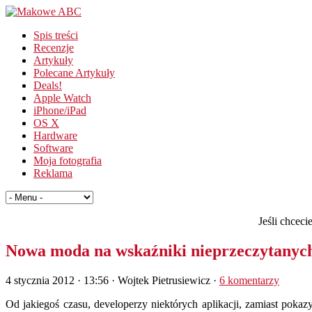
Spis treści
Recenzje
Artykuły
Polecane Artykuły
Deals!
Apple Watch
iPhone/iPad
OS X
Hardware
Software
Moja fotografia
Reklama
Jeśli chcec
Nowa moda na wskaźniki nieprzeczytanyc
4 stycznia 2012 · 13:56
· Wojtek Pietrusiewicz ·
6 komentarzy
Od jakiegoś czasu, developerzy niektórych aplikacji, zamiast pok