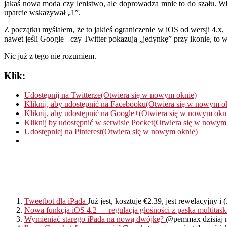
jakaś nowa moda czy lenistwo, ale doprowadza mnie to do szału. W
uparcie wskazywał „1”.
Z początku myślałem, że to jakieś ograniczenie w iOS od wersji 4.x,
nawet jeśli Google+ czy Twitter pokazują „jedynkę” przy ikonie, t
Nic już z tego nie rozumiem.
Klik:
Udostępnij na Twitterze(Otwiera się w nowym oknie)
Kliknij, aby udostępnić na Facebooku(Otwiera się w nowym o
Kliknij, aby udostępnić na Google+(Otwiera się w nowym okn
Kliknij by udostępnić w serwisie Pocket(Otwiera się w nowym
Udostępniej na Pinterest(Otwiera się w nowym oknie)
Tweetbot dla iPada
Już jest, kosztuje €2.39, jest rewelacyjny i (.
Nowa funkcja iOS 4.2 — regulacja głośności z paska multitas
Wymieniać starego iPada na nową dwójkę?
@pemmax dzisiaj na