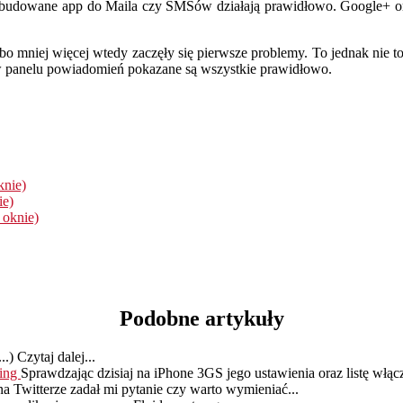
budowane app do Maila czy SMSów działają prawidłowo. Google+ oraz
 bo mniej więcej wtedy zaczęły się pierwsze problemy. To jednak nie t
o w panelu powiadomień pokazane są wszystkie prawidłowo.
knie)
ie)
 oknie)
Podobne artykuły
..) Czytaj dalej...
king
Sprawdzając dzisiaj na iPhone 3GS jego ustawienia oraz listę włąc
 Twitterze zadał mi pytanie czy warto wymieniać...