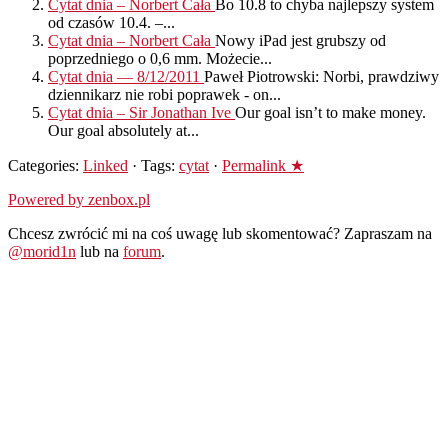
Cytat dnia – Norbert Cała
Bo 10.8 to chyba najlepszy system
od czasów 10.4. –...
Cytat dnia – Norbert Cała
Nowy iPad jest grubszy od
poprzedniego o 0,6 mm. Możecie...
Cytat dnia — 8/12/2011
Paweł Piotrowski: Norbi, prawdziwy
dziennikarz nie robi poprawek - on...
Cytat dnia – Sir Jonathan Ive
Our goal isn’t to make money.
Our goal absolutely at...
Categories:
Linked
· Tags:
cytat
·
Permalink ★
Powered by zenbox.pl
Chcesz zwrócić mi na coś uwagę lub skomentować? Zapraszam na
@morid1n
lub na
forum
.