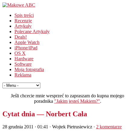
Spis treści
Recenzje
Artykuły
Polecane Artykuły
Deals!
Apple Watch
iPhone/iPad
OS X
Hardware
Software
Moja fotografia
Reklama
Jeśli chcecie mnie wesprzeć to zapraszam do kupna mojego
poradnika
"Jakim jesteś Makiem?"
.
Cytat dnia — Norbert Cała
28 grudnia 2011 · 01:41
· Wojtek Pietrusiewicz ·
2 komentarze