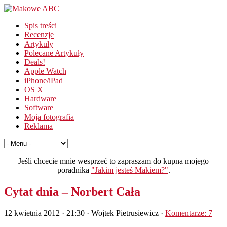
Spis treści
Recenzje
Artykuły
Polecane Artykuły
Deals!
Apple Watch
iPhone/iPad
OS X
Hardware
Software
Moja fotografia
Reklama
Jeśli chcecie mnie wesprzeć to zapraszam do kupna mojego
poradnika
"Jakim jesteś Makiem?"
.
Cytat dnia – Norbert Cała
12 kwietnia 2012 · 21:30
· Wojtek Pietrusiewicz ·
Komentarze: 7