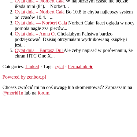
Cytat dnia – Norbert Cała
W najbliższym czasie nie będzie
iPada mini (8″). – Norbert...
Cytat dnia – Norbert Cała
Bo 10.8 to chyba najlepszy system
od czasów 10.4. –...
Cytat dnia — Norbert Cała
Norbert Cała: facet ogląda w nocy
pornola nagle zza pleców...
Cytat dnia – Anna O.
Chciałabym Państwu bardzo
podziękować. Dzisiaj otrzymałam wydrukowaną książkę i
jest...
Cytat dnia – Bartosz Dul
Ale żeby napisać w porównaniu, że
ekran HTC One X...
Categories:
Linked
· Tags:
cytat
·
Permalink ★
Powered by zenbox.pl
Chcesz zwrócić mi na coś uwagę lub skomentować? Zapraszam na
@morid1n
lub na
forum
.