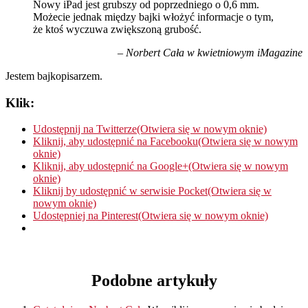
Nowy iPad jest grubszy od poprzedniego o 0,6 mm.
Możecie jednak między bajki włożyć informacje o tym,
że ktoś wyczuwa zwiększoną grubość.
– Norbert Cała w kwietniowym iMagazine
Jestem bajkopisarzem.
Klik:
Udostępnij na Twitterze(Otwiera się w nowym oknie)
Kliknij, aby udostępnić na Facebooku(Otwiera się w nowym
oknie)
Kliknij, aby udostępnić na Google+(Otwiera się w nowym
oknie)
Kliknij by udostępnić w serwisie Pocket(Otwiera się w
nowym oknie)
Udostępniej na Pinterest(Otwiera się w nowym oknie)
Podobne artykuły