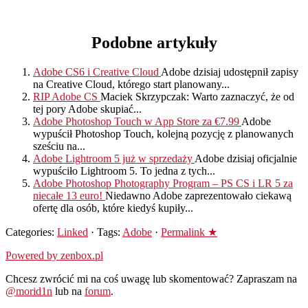
Podobne artykuły
Adobe CS6 i Creative Cloud
Adobe dzisiaj udostępnił zapisy
na Creative Cloud, którego start planowany...
RIP Adobe CS
Maciek Skrzypczak: Warto zaznaczyć, że od
tej pory Adobe skupiać...
Adobe Photoshop Touch w App Store za €7.99
Adobe
wypuścił Photoshop Touch, kolejną pozycję z planowanych
sześciu na...
Adobe Lightroom 5 już w sprzedaży
Adobe dzisiaj oficjalnie
wypuściło Lightroom 5. To jedna z tych...
Adobe Photoshop Photography Program – PS CS i LR 5 za
niecałe 13 euro!
Niedawno Adobe zaprezentowało ciekawą
ofertę dla osób, które kiedyś kupiły...
Categories:
Linked
· Tags:
Adobe
·
Permalink ★
Powered by zenbox.pl
Chcesz zwrócić mi na coś uwagę lub skomentować? Zapraszam na
@morid1n
lub na
forum
.