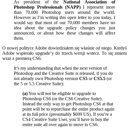
As president of the
National Association of
Photoshop Professionals (NAPP)
I represent more
than 70,000 Photoshop users around the world.
However as I’m writing this open letter to you today, I
would say that most of our 70,000 members have no
idea about the upgrade policy changes you just
announced, or about how these changes will affect
them.
O nowej polityce Adobe dowiedziałem się właśnie od niego. Kiedyś
Adobe wspierało upgrade’y do trzech wersji wstecz. To się zmieni
wraz z premierą CS6.
It’s my understanding that when the next version of
Photoshop and the Creative Suite is released, if you do
not already own Photoshop version
CS5
or
CS5.5
(or
the 5 or 5.5 Creative Suite):
(a)
You will not be eligible to upgrade to
Photoshop CS6 (or the CS6 Creative Suite).
Instead the only way to get Photoshop CS6 at that
point will be to repurchase the entire product again
at its full price (presumably $699 US). If you’re a
CS4 Creative Suite User, you’ll have to buy the
entire suite all over again to move to CS6.