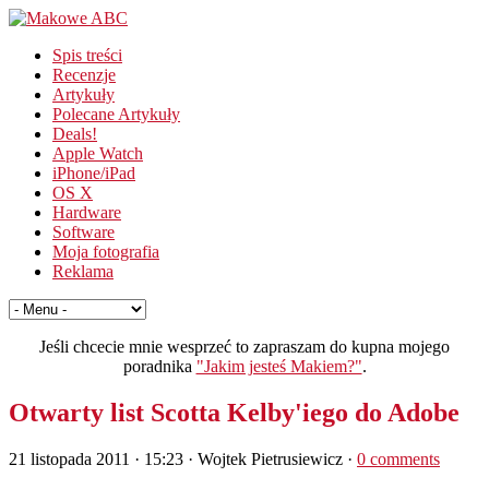
Spis treści
Recenzje
Artykuły
Polecane Artykuły
Deals!
Apple Watch
iPhone/iPad
OS X
Hardware
Software
Moja fotografia
Reklama
Jeśli chcecie mnie wesprzeć to zapraszam do kupna mojego
poradnika
"Jakim jesteś Makiem?"
.
Otwarty list Scotta Kelby'iego do Adobe
21 listopada 2011 · 15:23
· Wojtek Pietrusiewicz ·
0 comments