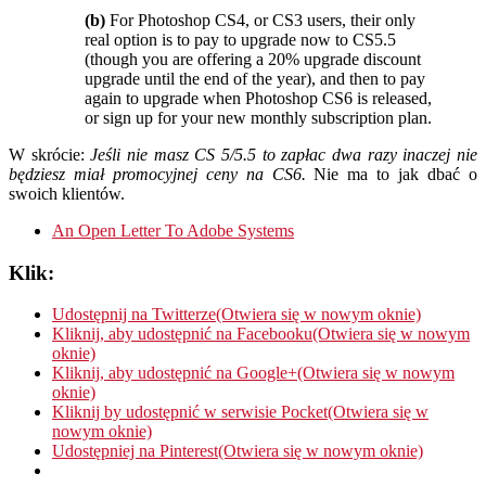
(b)
For Photoshop CS4, or CS3 users, their only
real option is to pay to upgrade now to CS5.5
(though you are offering a 20% upgrade discount
upgrade until the end of the year), and then to pay
again to upgrade when Photoshop CS6 is released,
or sign up for your new monthly subscription plan.
W skrócie:
Jeśli nie masz CS 5/5.5 to zapłac dwa razy inaczej nie
będziesz miał promocyjnej ceny na CS6.
Nie ma to jak dbać o
swoich klientów.
An Open Letter To Adobe Systems
Klik:
Udostępnij na Twitterze(Otwiera się w nowym oknie)
Kliknij, aby udostępnić na Facebooku(Otwiera się w nowym
oknie)
Kliknij, aby udostępnić na Google+(Otwiera się w nowym
oknie)
Kliknij by udostępnić w serwisie Pocket(Otwiera się w
nowym oknie)
Udostępniej na Pinterest(Otwiera się w nowym oknie)