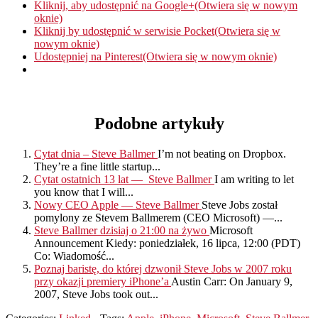
Kliknij, aby udostępnić na Google+(Otwiera się w nowym
oknie)
Kliknij by udostępnić w serwisie Pocket(Otwiera się w
nowym oknie)
Udostępniej na Pinterest(Otwiera się w nowym oknie)
Podobne artykuły
Cytat dnia – Steve Ballmer
I’m not beating on Dropbox.
They’re a fine little startup...
Cytat ostatnich 13 lat — Steve Ballmer
I am writing to let
you know that I will...
Nowy CEO Apple — Steve Ballmer
Steve Jobs został
pomylony ze Stevem Ballmerem (CEO Microsoft) —...
Steve Ballmer dzisiaj o 21:00 na żywo
Microsoft
Announcement Kiedy: poniedziałek, 16 lipca, 12:00 (PDT)
Co: Wiadomość...
Poznaj baristę, do której dzwonił Steve Jobs w 2007 roku
przy okazji premiery iPhone’a
Austin Carr: On January 9,
2007, Steve Jobs took out...