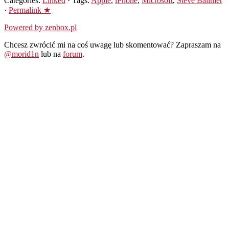
Categories:
Linked
· Tags:
Apple
,
iPhone
,
Microsoft
,
Steve Ballmer
·
Permalink ★
Powered by zenbox.pl
Chcesz zwrócić mi na coś uwagę lub skomentować? Zapraszam na
@morid1n
lub na
forum
.