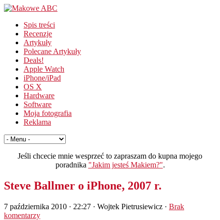
Spis treści
Recenzje
Artykuły
Polecane Artykuły
Deals!
Apple Watch
iPhone/iPad
OS X
Hardware
Software
Moja fotografia
Reklama
Jeśli chcecie mnie wesprzeć to zapraszam do kupna mojego
poradnika
"Jakim jesteś Makiem?"
.
Steve Ballmer o iPhone, 2007 r.
7 października 2010 · 22:27
· Wojtek Pietrusiewicz ·
Brak
komentarzy