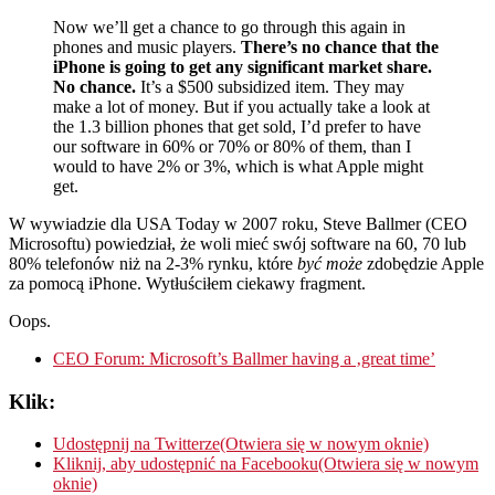
Now we’ll get a chance to go through this again in
phones and music players.
There’s no chance that the
iPhone is going to get any significant market share.
No chance.
It’s a $500 subsidized item. They may
make a lot of money. But if you actually take a look at
the 1.3 billion phones that get sold, I’d prefer to have
our software in 60% or 70% or 80% of them, than I
would to have 2% or 3%, which is what Apple might
get.
W wywiadzie dla USA Today w 2007 roku, Steve Ballmer (CEO
Microsoftu) powiedział, że woli mieć swój software na 60, 70 lub
80% telefonów niż na 2-3% rynku, które
być może
zdobędzie Apple
za pomocą iPhone. Wytłuściłem ciekawy fragment.
Oops.
CEO Forum: Microsoft’s Ballmer having a ‚great time’
Klik:
Udostępnij na Twitterze(Otwiera się w nowym oknie)
Kliknij, aby udostępnić na Facebooku(Otwiera się w nowym
oknie)