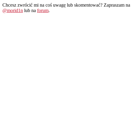
Chcesz zwrócić mi na coś uwagę lub skomentować? Zapraszam na
@morid1n
lub na
forum
.