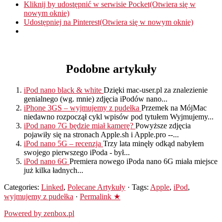
Kliknij by udostępnić w serwisie Pocket(Otwiera się w
nowym oknie)
Udostępniej na Pinterest(Otwiera się w nowym oknie)
Podobne artykuły
iPod nano black & white
Dzięki mac-user.pl za znalezienie
genialnego (wg. mnie) zdjęcia iPodów nano...
iPhone 3GS – wyjmujemy z pudełka
Przemek na MójMac
niedawno rozpoczął cykl wpisów pod tytułem Wyjmujemy...
iPod nano 7G będzie miał kamerę?
Powyższe zdjęcia
pojawiły się na stronach Apple.sh i Apple.pro --...
iPod nano 5G – recenzja
Trzy lata minęły odkąd nabyłem
swojego pierwszego iPoda - był...
iPod nano 6G
Premiera nowego iPoda nano 6G miała miejsce
już kilka ładnych...
Categories:
Linked
,
Polecane Artykuły
· Tags:
Apple
,
iPod
,
wyjmujemy z pudełka
·
Permalink ★
Powered by zenbox.pl