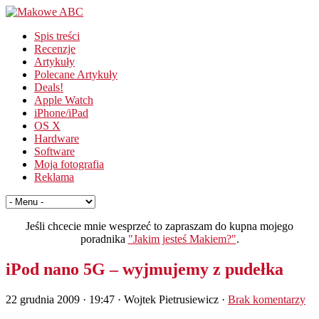
Spis treści
Recenzje
Artykuły
Polecane Artykuły
Deals!
Apple Watch
iPhone/iPad
OS X
Hardware
Software
Moja fotografia
Reklama
Jeśli chcecie mnie wesprzeć to zapraszam do kupna mojego
poradnika
"Jakim jesteś Makiem?"
.
iPod nano 5G – wyjmujemy z pudełka
22 grudnia 2009 · 19:47
· Wojtek Pietrusiewicz ·
Brak komentarzy