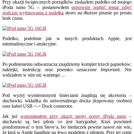
Przy okazji świątecznych porządków znalazłem pudełko od mojego
iPoda nano 5G – postanowiłem
ponownie podjąć temat zdjęć
podczas wyjmowania z pudełka
skoro na dłuższe pisanie po prostu
brak czasu.
Pudełko, podobnie jak w innych produktach Apple, jest
minimalistyczne i atrakcyjne.
Po podniesieniu odtwarzacza znajdziemy komplet trzech papierków:
naklejki, instrukcję oraz pisemko oznaczone
Important
. Nie
widziałem w nim nic ważnego …
Pod wyżej wymienionymi śmieciami znajdują się akcesoria –
słuchawki, wkładka do uniwersalnego docka (kupowany osobno)
oraz kabel USB <-> Dock connector.
Jak już
wspominałem przy okazji mojej oceny iPoda nano
–
słuchawki są bez pilota co jest karygodne. Ktoś powinień
poinformować o tym Steve’a, bo biedaczek pewnie nawet nie wie,
że ktoś w Apple handluje na lewo modelem z pilotem. Przy tej cenie