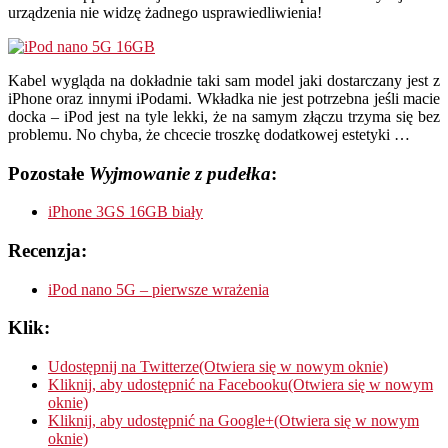
urządzenia nie widzę żadnego usprawiedliwienia!
Kabel wygląda na dokładnie taki sam model jaki dostarczany jest z
iPhone oraz innymi iPodami. Wkładka nie jest potrzebna jeśli macie
docka – iPod jest na tyle lekki, że na samym złączu trzyma się bez
problemu. No chyba, że chcecie troszkę dodatkowej estetyki …
Pozostałe
Wyjmowanie z pudełka
:
iPhone 3GS 16GB biały
Recenzja:
iPod nano 5G – pierwsze wrażenia
Klik:
Udostępnij na Twitterze(Otwiera się w nowym oknie)
Kliknij, aby udostępnić na Facebooku(Otwiera się w nowym
oknie)
Kliknij, aby udostępnić na Google+(Otwiera się w nowym
oknie)