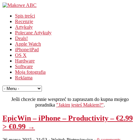
Spis treści
Recenzje
Artykuły
Polecane Artykuły
Deals!
Apple Watch
iPhone/iPad
OS X
Hardware
Software
Moja fotografia
Reklama
Jeśli chcecie mnie wesprzeć to zapraszam do kupna mojego
poradnika
"Jakim jesteś Makiem?"
.
EpicWin – iPhone – Productivity – €2.99
> €0.99 →
26 marca 2015 · 21:53
· Wojtek Pietrusiewicz ·
0 comments