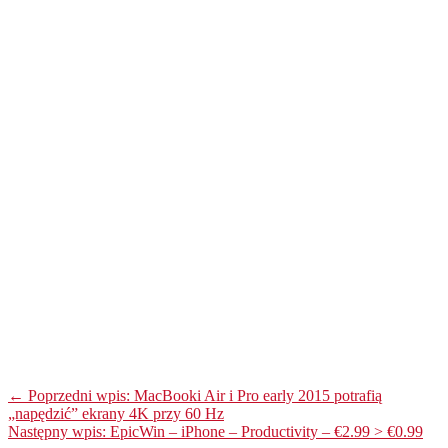
← Poprzedni wpis: MacBooki Air i Pro early 2015 potrafią
„napędzić” ekrany 4K przy 60 Hz
Następny wpis: EpicWin – iPhone – Productivity – €2.99 > €0.99