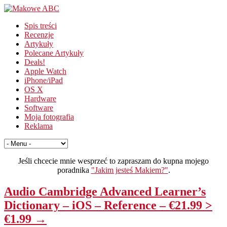
Spis treści
Recenzje
Artykuły
Polecane Artykuły
Deals!
Apple Watch
iPhone/iPad
OS X
Hardware
Software
Moja fotografia
Reklama
Jeśli chcecie mnie wesprzeć to zapraszam do kupna mojego
poradnika
"Jakim jesteś Makiem?"
.
Audio Cambridge Advanced Learner’s
Dictionary – iOS – Reference – €21.99 >
€1.99 →