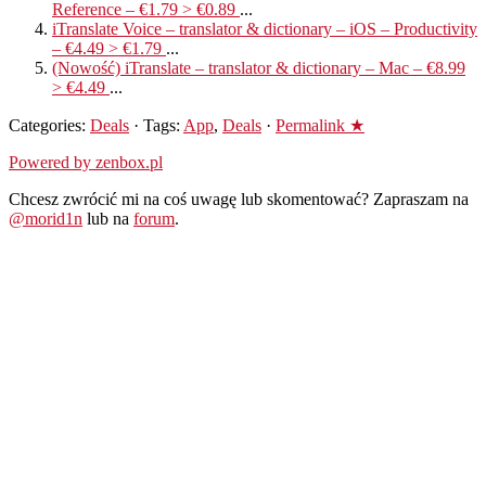
Reference – €1.79 > €0.89
...
iTranslate Voice – translator & dictionary – iOS – Productivity
– €4.49 > €1.79
...
(Nowość) iTranslate – translator & dictionary – Mac – €8.99
> €4.49
...
Categories:
Deals
· Tags:
App
,
Deals
·
Permalink ★
Powered by zenbox.pl
Chcesz zwrócić mi na coś uwagę lub skomentować? Zapraszam na
@morid1n
lub na
forum
.