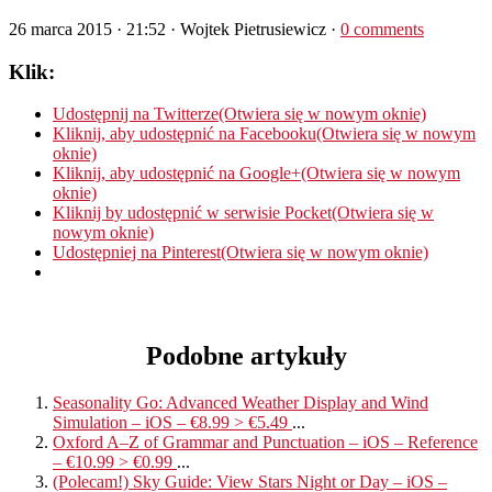
26 marca 2015 · 21:52
· Wojtek Pietrusiewicz ·
0 comments
Klik:
Udostępnij na Twitterze(Otwiera się w nowym oknie)
Kliknij, aby udostępnić na Facebooku(Otwiera się w nowym
oknie)
Kliknij, aby udostępnić na Google+(Otwiera się w nowym
oknie)
Kliknij by udostępnić w serwisie Pocket(Otwiera się w
nowym oknie)
Udostępniej na Pinterest(Otwiera się w nowym oknie)
Podobne artykuły
Seasonality Go: Advanced Weather Display and Wind
Simulation – iOS – €8.99 > €5.49
...
Oxford A–Z of Grammar and Punctuation – iOS – Reference
– €10.99 > €0.99
...
(Polecam!) Sky Guide: View Stars Night or Day – iOS –