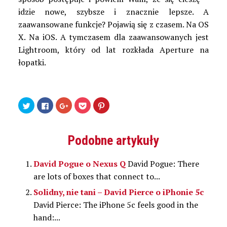
idzie nowe, szybsze i znacznie lepsze. A
zaawansowane funkcje? Pojawią się z czasem. Na OS
X. Na iOS. A tymczasem dla zaawansowanych jest
Lightroom, który od lat rozkłada Aperture na
łopatki.
Udostępnij
Kliknij,
Kliknij,
Kliknij
Udostępniej
na
aby
aby
by
na
Twitterze(Otwiera
udostępnić
udostępnić
udostępnić
Pinterest(Otwiera
się
na
na
w
się
w
Facebooku(Otwiera
Google+
serwisie
w
nowym
się
(Otwiera
Pocket(Otwiera
nowym
Podobne artykuły
oknie)
w
się
się
oknie)
nowym
w
w
oknie)
nowym
nowym
oknie)
oknie)
David Pogue o Nexus Q
David Pogue: There
are lots of boxes that connect to...
Solidny, nie tani – David Pierce o iPhonie 5c
David Pierce: The iPhone 5c feels good in the
hand:...