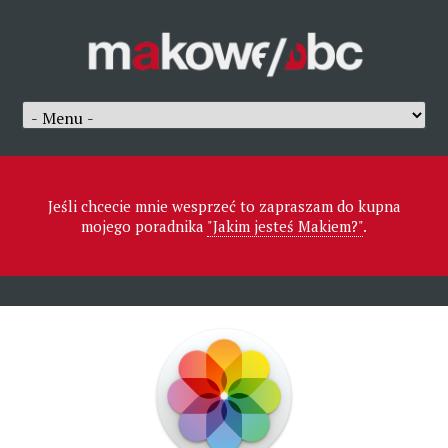
Jeśli chcecie mnie wesprzeć to zapraszam do kupna
mojego poradnika
"Jakim jesteś Makiem?"
.