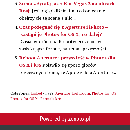
Scena z żyrafą jak z Kac Vegas 3 na ulicach
Rosji
Jeśli oglądaliście film to koniecznie
obejrzyjcie tę scenę z ulic...
Czas pożegnać się z Aperture i iPhoto –
zastąpi je Photos for OS X; co dalej?
Dzisiaj w końcu padło potwierdzenie, w
zaskakującej formie, na temat przyszłości...
Reboot Aperture i przyszłość w Photos dla
OS X i iOS
Pojawiło się sporo głosów
przeciwnych temu, że Apple zabija Aperture...
Categories:
Linked
· Tags:
Aperture
,
Lightroom
,
Photos for iOS
,
Photos for OS X
·
Permalink ★
Powered by zenbox.pl