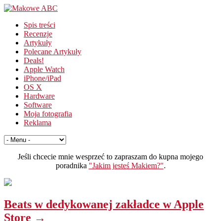
Spis treści
Recenzje
Artykuły
Polecane Artykuły
Deals!
Apple Watch
iPhone/iPad
OS X
Hardware
Software
Moja fotografia
Reklama
Jeśli chcecie mnie wesprzeć to zapraszam do kupna mojego
poradnika
"Jakim jesteś Makiem?"
.
Beats w dedykowanej zakładce w Apple
Store →