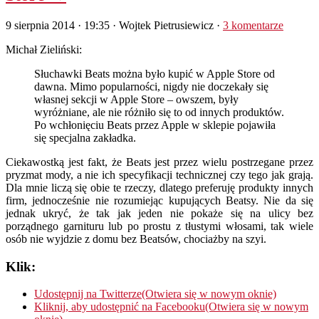
9 sierpnia 2014 · 19:35
· Wojtek Pietrusiewicz ·
3 komentarze
Michał Zieliński:
Słuchawki Beats można było kupić w Apple Store od
dawna. Mimo popularności, nigdy nie doczekały się
własnej sekcji w Apple Store – owszem, były
wyróżniane, ale nie różniło się to od innych produktów.
Po wchłonięciu Beats przez Apple w sklepie pojawiła
się specjalna zakładka.
Ciekawostką jest fakt, że Beats jest przez wielu postrzegane przez
pryzmat mody, a nie ich specyfikacji technicznej czy tego jak grają.
Dla mnie liczą się obie te rzeczy, dlatego preferuję produkty innych
firm, jednocześnie nie rozumiejąc kupujących Beatsy. Nie da się
jednak ukryć, że tak jak jeden nie pokaże się na ulicy bez
porządnego garnituru lub po prostu z tłustymi włosami, tak wiele
osób nie wyjdzie z domu bez Beatsów, chociażby na szyi.
Klik:
Udostępnij na Twitterze(Otwiera się w nowym oknie)
Kliknij, aby udostępnić na Facebooku(Otwiera się w nowym