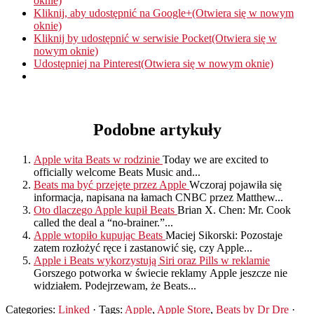
oknie)
Kliknij, aby udostępnić na Google+(Otwiera się w nowym
oknie)
Kliknij by udostępnić w serwisie Pocket(Otwiera się w
nowym oknie)
Udostępniej na Pinterest(Otwiera się w nowym oknie)
Podobne artykuły
Apple wita Beats w rodzinie
Today we are excited to
officially welcome Beats Music and...
Beats ma być przejęte przez Apple
Wczoraj pojawiła się
informacja, napisana na łamach CNBC przez Matthew...
Oto dlaczego Apple kupił Beats
Brian X. Chen: Mr. Cook
called the deal a “no-brainer.”...
Apple wtopiło kupując Beats
Maciej Sikorski: Pozostaje
zatem rozłożyć ręce i zastanowić się, czy Apple...
Apple i Beats wykorzystują Siri oraz Pills w reklamie
Gorszego potworka w świecie reklamy Apple jeszcze nie
widziałem. Podejrzewam, że Beats...
Categories:
Linked
· Tags:
Apple
,
Apple Store
,
Beats by Dr Dre
·