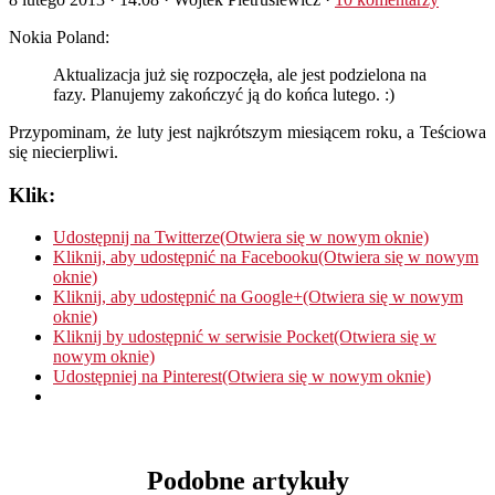
Nokia Poland:
Aktualizacja już się rozpoczęła, ale jest podzielona na
fazy. Planujemy zakończyć ją do końca lutego. :)
Przypominam, że luty jest najkrótszym miesiącem roku, a Teściowa
się niecierpliwi.
Klik:
Udostępnij na Twitterze(Otwiera się w nowym oknie)
Kliknij, aby udostępnić na Facebooku(Otwiera się w nowym
oknie)
Kliknij, aby udostępnić na Google+(Otwiera się w nowym
oknie)
Kliknij by udostępnić w serwisie Pocket(Otwiera się w
nowym oknie)
Udostępniej na Pinterest(Otwiera się w nowym oknie)
Podobne artykuły