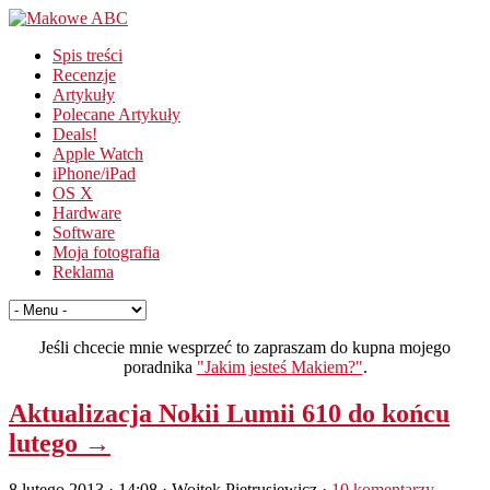
Spis treści
Recenzje
Artykuły
Polecane Artykuły
Deals!
Apple Watch
iPhone/iPad
OS X
Hardware
Software
Moja fotografia
Reklama
Jeśli chcecie mnie wesprzeć to zapraszam do kupna mojego
poradnika
"Jakim jesteś Makiem?"
.
Aktualizacja Nokii Lumii 610 do końcu
lutego →
8 lutego 2013 · 14:08
· Wojtek Pietrusiewicz ·
10 komentarzy