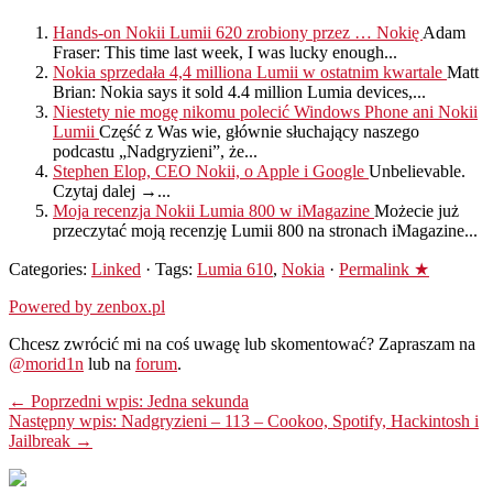
Hands-on Nokii Lumii 620 zrobiony przez … Nokię
Adam
Fraser: This time last week, I was lucky enough...
Nokia sprzedała 4,4 milliona Lumii w ostatnim kwartale
Matt
Brian: Nokia says it sold 4.4 million Lumia devices,...
Niestety nie mogę nikomu polecić Windows Phone ani Nokii
Lumii
Część z Was wie, głównie słuchający naszego
podcastu „Nadgryzieni”, że...
Stephen Elop, CEO Nokii, o Apple i Google
Unbelievable.
Czytaj dalej →...
Moja recenzja Nokii Lumia 800 w iMagazine
Możecie już
przeczytać moją recenzję Lumii 800 na stronach iMagazine...
Categories:
Linked
· Tags:
Lumia 610
,
Nokia
·
Permalink ★
Powered by zenbox.pl
Chcesz zwrócić mi na coś uwagę lub skomentować? Zapraszam na
@morid1n
lub na
forum
.
← Poprzedni wpis: Jedna sekunda
Następny wpis: Nadgryzieni – 113 – Cookoo, Spotify, Hackintosh i
Jailbreak →